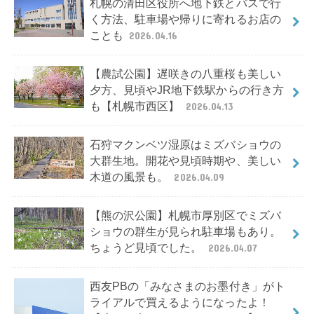
札幌の清田区役所へ地下鉄とバスで行
く方法、駐車場や帰りに寄れるお店の
ことも
2026.04.16
【農試公園】遅咲きの八重桜も美しい
夕方、見頃やJR地下鉄駅からの行き方
も【札幌市西区】
2026.04.13
石狩マクンベツ湿原はミズバショウの
大群生地。開花や見頃時期や、美しい
木道の風景も。
2026.04.09
【熊の沢公園】札幌市厚別区でミズバ
ショウの群生が見られ駐車場もあり。
ちょうど見頃でした。
2026.04.07
西友PBの「みなさまのお墨付き」がト
ライアルで買えるようになったよ！