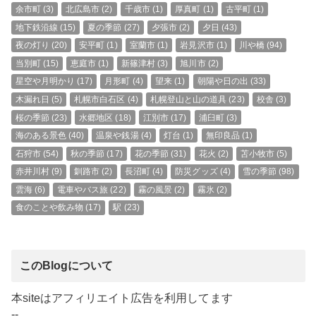
余市町
(3)
北広島市
(2)
千歳市
(1)
厚真町
(1)
古平町
(1)
地下鉄沿線
(15)
夏の季節
(27)
夕張市
(2)
夕日
(43)
夜の灯り
(20)
安平町
(1)
室蘭市
(1)
岩見沢市
(1)
川や橋
(94)
当別町
(15)
恵庭市
(1)
新篠津村
(3)
旭川市
(2)
星空や月明かり
(17)
月形町
(4)
望来
(1)
朝陽や日の出
(33)
木漏れ日
(5)
札幌市白石区
(4)
札幌登山と山の道具
(23)
校舎
(3)
桜の季節
(23)
水郷地区
(18)
江別市
(17)
浦臼町
(3)
海のある景色
(40)
温泉や銭湯
(4)
灯台
(1)
無印良品
(1)
石狩市
(54)
秋の季節
(17)
花の季節
(31)
花火
(2)
苫小牧市
(5)
赤井川村
(9)
釧路市
(2)
長沼町
(4)
防災グッズ
(4)
雪の季節
(98)
雲海
(6)
電車やバス旅
(22)
霧の風景
(2)
霧氷
(2)
食のことや飲み物
(17)
駅
(23)
このBlogについて
本siteはアフィリエイト広告を利用してます
--