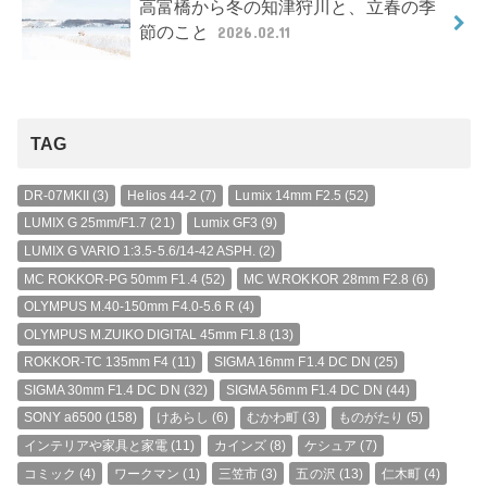
高富橋から冬の知津狩川と、立春の季
節のこと
2026.02.11
TAG
DR-07MKII
(3)
Helios 44-2
(7)
Lumix 14mm F2.5
(52)
LUMIX G 25mm/F1.7
(21)
Lumix GF3
(9)
LUMIX G VARIO 1:3.5-5.6/14-42 ASPH.
(2)
MC ROKKOR-PG 50mm F1.4
(52)
MC W.ROKKOR 28mm F2.8
(6)
OLYMPUS M.40-150mm F4.0-5.6 R
(4)
OLYMPUS M.ZUIKO DIGITAL 45mm F1.8
(13)
ROKKOR-TC 135mm F4
(11)
SIGMA 16mm F1.4 DC DN
(25)
SIGMA 30mm F1.4 DC DN
(32)
SIGMA 56mm F1.4 DC DN
(44)
SONY a6500
(158)
けあらし
(6)
むかわ町
(3)
ものがたり
(5)
インテリアや家具と家電
(11)
カインズ
(8)
ケシュア
(7)
コミック
(4)
ワークマン
(1)
三笠市
(3)
五の沢
(13)
仁木町
(4)