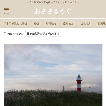
近くの街でも写真を撮って歩くとまるで旅のよう
おささるろぐ
menu
二十四節気と北海道
札幌
石狩地方
空知地方
後志地方
胆振地
2022.10.23
PR広告表記を含みます