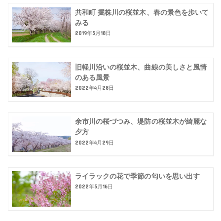
共和町 掘株川の桜並木、春の景色を歩いて
みる
2019年5月18日
旧軽川沿いの桜並木、曲線の美しさと風情
のある風景
2022年4月28日
余市川の桜づつみ、堤防の桜並木が綺麗な
夕方
2022年4月29日
ライラックの花で季節の匂いを思い出す
2022年5月16日