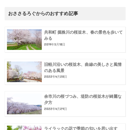
おささるろぐからのおすすめ記事
共和町 掘株川の桜並木、春の景色を歩いて
みる
2019年5月18日
旧軽川沿いの桜並木、曲線の美しさと風情
のある風景
2022年4月28日
余市川の桜づつみ、堤防の桜並木が綺麗な
夕方
2022年4月29日
ライラックの花で季節の匂いを思い出す