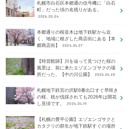
札幌市白石区本郷通の信号機に「白石
町」だった頃の名残りがある。
2026.05.04
本郷通りの桜並木は地下鉄駅から近
く、地域に根ざした商店街にある【本
郷商店街】
2026.04.27
【時習館跡】川を辿って見つけた桜の
風景は、前に来たエゾエンゴサクの場
所だった。【中の川公園】
2026.04.20
札幌地下鉄宮の沢駅6番出口すぐ早咲き
の桜、枝が伐採されても2026年は開花
し見頃です。
2026.04.19
【札幌の豊平公園】エゾエンゴサクと
カタクリの群生が地下鉄駅すぐの場所