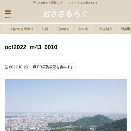
近くの街でも写真を撮って歩くとまるで旅のよう
おささるろぐ
menu
二十四節気と北海道
札幌
石狩地方
空知地方
後志地方
胆振地
oct2022_m43_0010
2022.10.23
PR広告表記を含みます