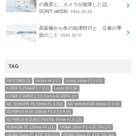
の風景と、カメラが故障した話。
SONY α6500
2026.02.22
高富橋から冬の知津狩川と、立春の季
節のこと
2026.02.11
TAG
DR-07MKII
(3)
Helios 44-2
(7)
Lumix 14mm F2.5
(52)
LUMIX G 25mm/F1.7
(21)
Lumix GF3
(9)
LUMIX G VARIO 1:3.5-5.6/14-42 ASPH.
(2)
MC ROKKOR-PG 50mm F1.4
(52)
MC W.ROKKOR 28mm F2.8
(6)
OLYMPUS M.40-150mm F4.0-5.6 R
(4)
OLYMPUS M.ZUIKO DIGITAL 45mm F1.8
(13)
ROKKOR-TC 135mm F4
(11)
SIGMA 16mm F1.4 DC DN
(25)
SIGMA 30mm F1.4 DC DN
(32)
SIGMA 56mm F1.4 DC DN
(44)