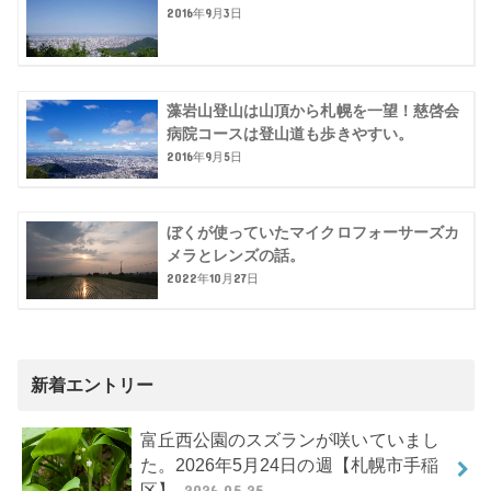
2016年9月3日
藻岩山登山は山頂から札幌を一望！慈啓会
病院コースは登山道も歩きやすい。
2016年9月5日
ぼくが使っていたマイクロフォーサーズカ
メラとレンズの話。
2022年10月27日
新着エントリー
富丘西公園のスズランが咲いていまし
た。2026年5月24日の週【札幌市手稲
区】
2026.05.25