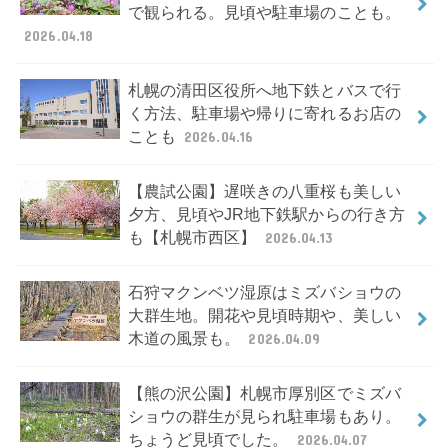
で観られる。見頃や駐車場のことも。
2026.04.18
札幌の清田区役所へ地下鉄とバスで行
く方法、駐車場や帰りに寄れるお店の
ことも
2026.04.16
【農試公園】遅咲きの八重桜も美しい
夕方、見頃やJR地下鉄駅からの行き方
も【札幌市西区】
2026.04.13
石狩マクンベツ湿原はミズバショウの
大群生地。開花や見頃時期や、美しい
木道の風景も。
2026.04.09
【熊の沢公園】札幌市厚別区でミズバ
ショウの群生が見られ駐車場もあり。
ちょうど見頃でした。
2026.04.07