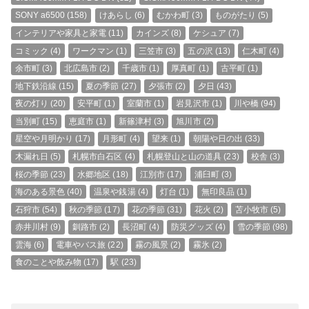
SONY a6500
(158)
けあらし
(6)
むかわ町
(3)
ものがたり
(5)
インテリアや家具と家電
(11)
カインズ
(8)
ケシュア
(7)
コミック
(4)
ワークマン
(1)
三笠市
(3)
五の沢
(13)
仁木町
(4)
余市町
(3)
北広島市
(2)
千歳市
(1)
厚真町
(1)
古平町
(1)
地下鉄沿線
(15)
夏の季節
(27)
夕張市
(2)
夕日
(43)
夜の灯り
(20)
安平町
(1)
室蘭市
(1)
岩見沢市
(1)
川や橋
(94)
当別町
(15)
恵庭市
(1)
新篠津村
(3)
旭川市
(2)
星空や月明かり
(17)
月形町
(4)
望来
(1)
朝陽や日の出
(33)
木漏れ日
(5)
札幌市白石区
(4)
札幌登山と山の道具
(23)
校舎
(3)
桜の季節
(23)
水郷地区
(18)
江別市
(17)
浦臼町
(3)
海のある景色
(40)
温泉や銭湯
(4)
灯台
(1)
無印良品
(1)
石狩市
(54)
秋の季節
(17)
花の季節
(31)
花火
(2)
苫小牧市
(5)
赤井川村
(9)
釧路市
(2)
長沼町
(4)
防災グッズ
(4)
雪の季節
(98)
雲海
(6)
電車やバス旅
(22)
霧の風景
(2)
霧氷
(2)
食のことや飲み物
(17)
駅
(23)