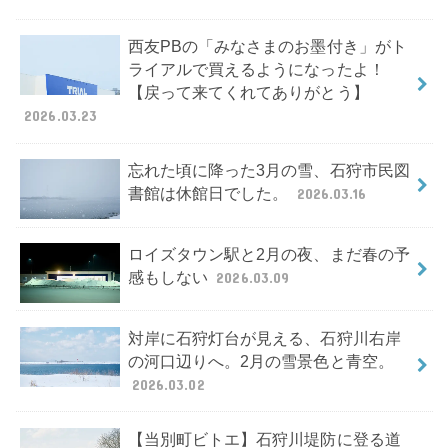
西友PBの「みなさまのお墨付き」がト
ライアルで買えるようになったよ！
【戻って来てくれてありがとう】
2026.03.23
忘れた頃に降った3月の雪、石狩市民図
書館は休館日でした。
2026.03.16
ロイズタウン駅と2月の夜、まだ春の予
感もしない
2026.03.09
対岸に石狩灯台が見える、石狩川右岸
の河口辺りへ。2月の雪景色と青空。
2026.03.02
【当別町ビトエ】石狩川堤防に登る道