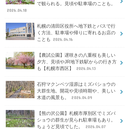
で観られる。見頃や駐車場のことも。
2026.04.18
札幌の清田区役所へ地下鉄とバスで行
く方法、駐車場や帰りに寄れるお店の
ことも
2026.04.16
【農試公園】遅咲きの八重桜も美しい
夕方、見頃やJR地下鉄駅からの行き方
も【札幌市西区】
2026.04.13
石狩マクンベツ湿原はミズバショウの
大群生地。開花や見頃時期や、美しい
木道の風景も。
2026.04.09
【熊の沢公園】札幌市厚別区でミズバ
ショウの群生が見られ駐車場もあり。
ちょうど見頃でした。
2026.04.07