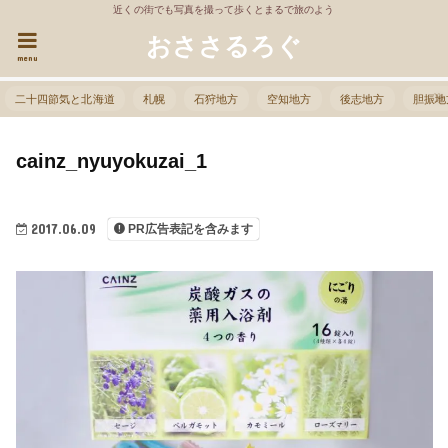
近くの街でも写真を撮って歩くとまるで旅のよう
おささるろぐ
menu
二十四節気と北海道
札幌
石狩地方
空知地方
後志地方
胆振地
cainz_nyuyokuzai_1
2017.06.09
PR広告表記を含みます