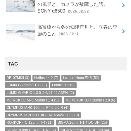
の風景と、カメラが故障した話。
SONY α6500
2026.02.22
高富橋から冬の知津狩川と、立春の季
節のこと
2026.02.11
TAG
DR-07MKII
(3)
Helios 44-2
(7)
Lumix 14mm F2.5
(52)
LUMIX G 25mm/F1.7
(21)
Lumix GF3
(9)
LUMIX G VARIO 1:3.5-5.6/14-42 ASPH.
(2)
MC ROKKOR-PG 50mm F1.4
(52)
MC W.ROKKOR 28mm F2.8
(6)
OLYMPUS M.40-150mm F4.0-5.6 R
(4)
OLYMPUS M.ZUIKO DIGITAL 45mm F1.8
(13)
ROKKOR-TC 135mm F4
(11)
SIGMA 16mm F1.4 DC DN
(25)
SIGMA 30mm F1.4 DC DN
(32)
SIGMA 56mm F1.4 DC DN
(44)