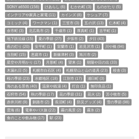
SONY a6500
(158)
けあらし
(6)
むかわ町
(3)
ものがたり
(5)
インテリアや家具と家電
(11)
カインズ
(8)
ケシュア
(7)
コミック
(4)
ワークマン
(1)
三笠市
(3)
五の沢
(13)
仁木町
(4)
余市町
(3)
北広島市
(2)
千歳市
(1)
厚真町
(1)
古平町
(1)
地下鉄沿線
(15)
夏の季節
(27)
夕張市
(2)
夕日
(43)
夜の灯り
(20)
安平町
(1)
室蘭市
(1)
岩見沢市
(1)
川や橋
(94)
当別町
(15)
恵庭市
(1)
新篠津村
(3)
旭川市
(2)
星空や月明かり
(17)
月形町
(4)
望来
(1)
朝陽や日の出
(33)
木漏れ日
(5)
札幌市白石区
(4)
札幌登山と山の道具
(23)
校舎
(3)
桜の季節
(23)
水郷地区
(18)
江別市
(17)
浦臼町
(3)
海のある景色
(40)
温泉や銭湯
(4)
灯台
(1)
無印良品
(1)
石狩市
(54)
秋の季節
(17)
花の季節
(31)
花火
(2)
苫小牧市
(5)
赤井川村
(9)
釧路市
(2)
長沼町
(4)
防災グッズ
(4)
雪の季節
(98)
雲海
(6)
電車やバス旅
(22)
霧の風景
(2)
霧氷
(2)
食のことや飲み物
(17)
駅
(23)