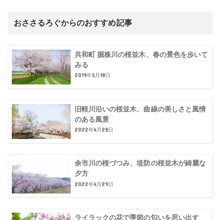
おささるろぐからのおすすめ記事
共和町 掘株川の桜並木、春の景色を歩いて
みる
2019年5月18日
旧軽川沿いの桜並木、曲線の美しさと風情
のある風景
2022年4月28日
余市川の桜づつみ、堤防の桜並木が綺麗な
夕方
2022年4月29日
ライラックの花で季節の匂いを思い出す