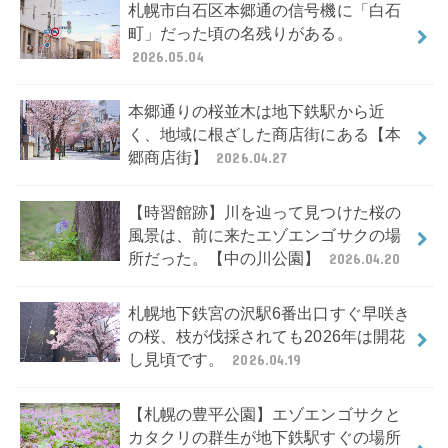
札幌市白石区本郷通の信号機に「白石
町」だった頃の名残りがある。
2026.05.04
本郷通りの桜並木は地下鉄駅から近
く、地域に根ざした商店街にある【本
郷商店街】
2026.04.27
【時習館跡】川を辿って見つけた桜の
風景は、前に来たエゾエンゴサクの場
所だった。【中の川公園】
2026.04.20
札幌地下鉄宮の沢駅6番出口すぐ早咲き
の桜、枝が伐採されても2026年は開花
し見頃です。
2026.04.19
【札幌の豊平公園】エゾエンゴサクと
カタクリの群生が地下鉄駅すぐの場所