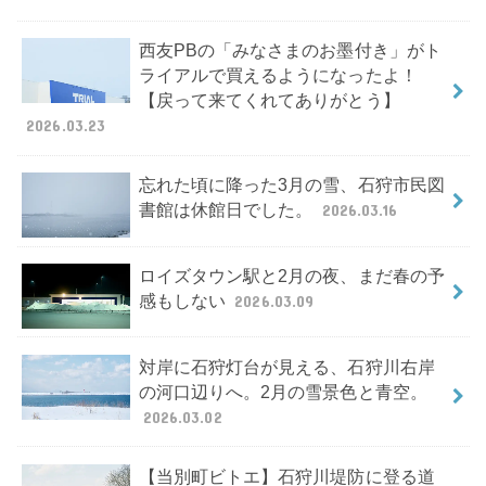
西友PBの「みなさまのお墨付き」がト
ライアルで買えるようになったよ！
【戻って来てくれてありがとう】
2026.03.23
忘れた頃に降った3月の雪、石狩市民図
書館は休館日でした。
2026.03.16
ロイズタウン駅と2月の夜、まだ春の予
感もしない
2026.03.09
対岸に石狩灯台が見える、石狩川右岸
の河口辺りへ。2月の雪景色と青空。
2026.03.02
【当別町ビトエ】石狩川堤防に登る道