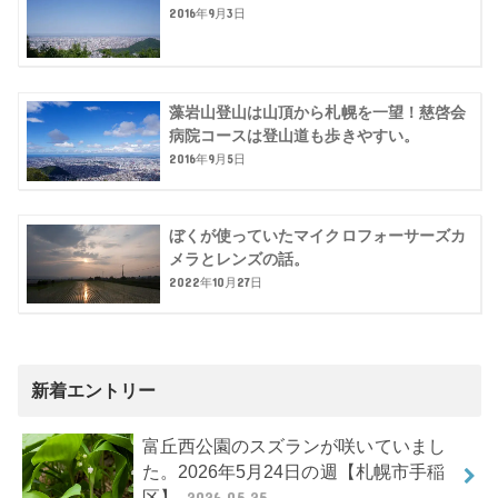
2016年9月3日
藻岩山登山は山頂から札幌を一望！慈啓会
病院コースは登山道も歩きやすい。
2016年9月5日
ぼくが使っていたマイクロフォーサーズカ
メラとレンズの話。
2022年10月27日
新着エントリー
富丘西公園のスズランが咲いていまし
た。2026年5月24日の週【札幌市手稲
区】
2026.05.25