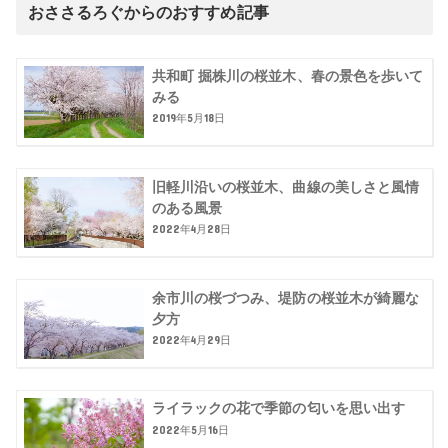
おささるろぐからのおすすめ記事
共和町 掘株川の桜並木、春の景色を歩いて
みる
2019年5月18日
旧軽川沿いの桜並木、曲線の美しさと風情
のある風景
2022年4月28日
余市川の桜づつみ、堤防の桜並木が綺麗な
夕方
2022年4月29日
ライラックの花で季節の匂いを思い出す
2022年5月16日