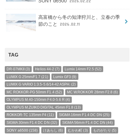
SONY α6500
2026.02.22
高富橋から冬の知津狩川と、立春の季
節のこと
2026.02.11
TAG
DR-07MKII
(3)
Helios 44-2
(7)
Lumix 14mm F2.5
(52)
LUMIX G 25mm/F1.7
(21)
Lumix GF3
(9)
LUMIX G VARIO 1:3.5-5.6/14-42 ASPH.
(2)
MC ROKKOR-PG 50mm F1.4
(52)
MC W.ROKKOR 28mm F2.8
(6)
OLYMPUS M.40-150mm F4.0-5.6 R
(4)
OLYMPUS M.ZUIKO DIGITAL 45mm F1.8
(13)
ROKKOR-TC 135mm F4
(11)
SIGMA 16mm F1.4 DC DN
(25)
SIGMA 30mm F1.4 DC DN
(32)
SIGMA 56mm F1.4 DC DN
(44)
SONY a6500
(158)
けあらし
(6)
むかわ町
(3)
ものがたり
(5)