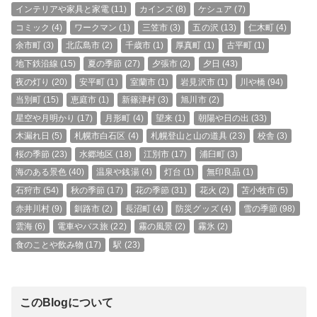
インテリアや家具と家電
(11)
カインズ
(8)
ケシュア
(7)
コミック
(4)
ワークマン
(1)
三笠市
(3)
五の沢
(13)
仁木町
(4)
余市町
(3)
北広島市
(2)
千歳市
(1)
厚真町
(1)
古平町
(1)
地下鉄沿線
(15)
夏の季節
(27)
夕張市
(2)
夕日
(43)
夜の灯り
(20)
安平町
(1)
室蘭市
(1)
岩見沢市
(1)
川や橋
(94)
当別町
(15)
恵庭市
(1)
新篠津村
(3)
旭川市
(2)
星空や月明かり
(17)
月形町
(4)
望来
(1)
朝陽や日の出
(33)
木漏れ日
(5)
札幌市白石区
(4)
札幌登山と山の道具
(23)
校舎
(3)
桜の季節
(23)
水郷地区
(18)
江別市
(17)
浦臼町
(3)
海のある景色
(40)
温泉や銭湯
(4)
灯台
(1)
無印良品
(1)
石狩市
(54)
秋の季節
(17)
花の季節
(31)
花火
(2)
苫小牧市
(5)
赤井川村
(9)
釧路市
(2)
長沼町
(4)
防災グッズ
(4)
雪の季節
(98)
雲海
(6)
電車やバス旅
(22)
霧の風景
(2)
霧氷
(2)
食のことや飲み物
(17)
駅
(23)
このBlogについて