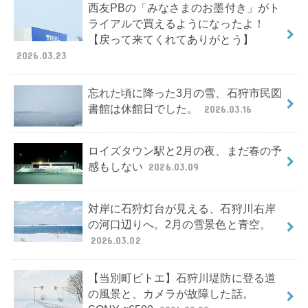
西友PBの「みなさまのお墨付き」がト
ライアルで買えるようになったよ！
【戻って来てくれてありがとう】
2026.03.23
忘れた頃に降った3月の雪、石狩市民図
書館は休館日でした。
2026.03.16
ロイズタウン駅と2月の夜、まだ春の予
感もしない
2026.03.09
対岸に石狩灯台が見える、石狩川右岸
の河口辺りへ。2月の雪景色と青空。
2026.03.02
【当別町ビトエ】石狩川堤防に登る道
の風景と、カメラが故障した話。