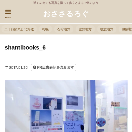
近くの街でも写真を撮って歩くとまるで旅のよう
おささるろぐ
menu
二十四節気と北海道
札幌
石狩地方
空知地方
後志地方
胆振地
shantibooks_6
2017.01.30
PR広告表記を含みます