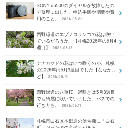
SONY α6500のダイヤルが故障したの
で修理に出した。申込手順や期間や費
用のこと。
2026.05.21
西野緑道のエゾノコリンゴの花は咲い
ているだろうか。【札幌2026年の5月4
週目】
2026.05.18
ナナカマドの花はいつ咲くのか。札幌
の2026年は5月3週目でした【ななかま
ど】
2026.05.14
西野緑道の八重桜、遅咲きは5月3週目
でも綺麗に咲いていました。バスでの
行き方も。
2026.05.11
札幌市白石区本郷通の信号機に「白石
町」だった頃の名残りがある。