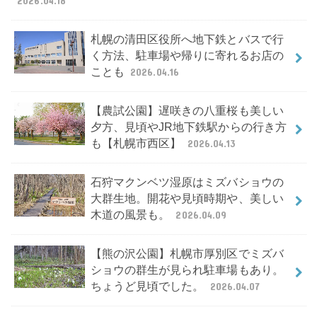
2026.04.18
札幌の清田区役所へ地下鉄とバスで行
く方法、駐車場や帰りに寄れるお店の
ことも
2026.04.16
【農試公園】遅咲きの八重桜も美しい
夕方、見頃やJR地下鉄駅からの行き方
も【札幌市西区】
2026.04.13
石狩マクンベツ湿原はミズバショウの
大群生地。開花や見頃時期や、美しい
木道の風景も。
2026.04.09
【熊の沢公園】札幌市厚別区でミズバ
ショウの群生が見られ駐車場もあり。
ちょうど見頃でした。
2026.04.07