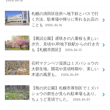
2026.04.18
札幌の清田区役所へ地下鉄とバスで行
く方法、駐車場や帰りに寄れるお店の
ことも
2026.04.16
【農試公園】遅咲きの八重桜も美しい
夕方、見頃やJR地下鉄駅からの行き方
も【札幌市西区】
2026.04.13
石狩マクンベツ湿原はミズバショウの
大群生地。開花や見頃時期や、美しい
木道の風景も。
2026.04.09
【熊の沢公園】札幌市厚別区でミズバ
ショウの群生が見られ駐車場もあり。
ちょうど見頃でした。
2026.04.07