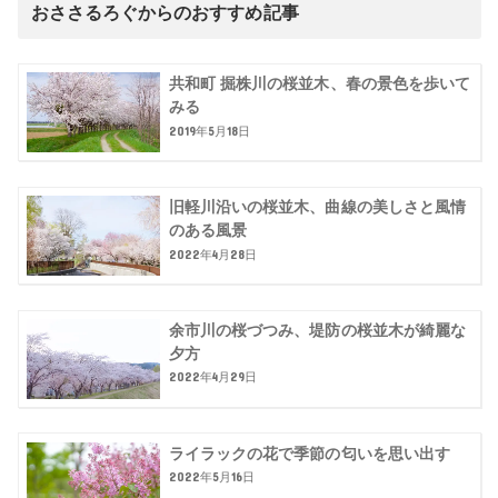
おささるろぐからのおすすめ記事
共和町 掘株川の桜並木、春の景色を歩いて
みる
2019年5月18日
旧軽川沿いの桜並木、曲線の美しさと風情
のある風景
2022年4月28日
余市川の桜づつみ、堤防の桜並木が綺麗な
夕方
2022年4月29日
ライラックの花で季節の匂いを思い出す
2022年5月16日