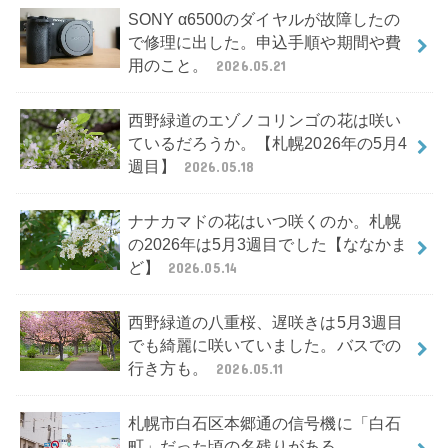
SONY α6500のダイヤルが故障したの
で修理に出した。申込手順や期間や費
用のこと。
2026.05.21
西野緑道のエゾノコリンゴの花は咲い
ているだろうか。【札幌2026年の5月4
週目】
2026.05.18
ナナカマドの花はいつ咲くのか。札幌
の2026年は5月3週目でした【ななかま
ど】
2026.05.14
西野緑道の八重桜、遅咲きは5月3週目
でも綺麗に咲いていました。バスでの
行き方も。
2026.05.11
札幌市白石区本郷通の信号機に「白石
町」だった頃の名残りがある。