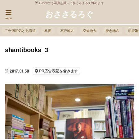
近くの街でも写真を撮って歩くとまるで旅のよう
おささるろぐ
menu
二十四節気と北海道
札幌
石狩地方
空知地方
後志地方
胆振地
shantibooks_3
2017.01.30
PR広告表記を含みます