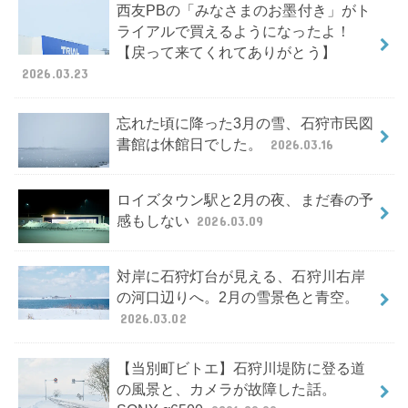
西友PBの「みなさまのお墨付き」がト
ライアルで買えるようになったよ！
【戻って来てくれてありがとう】
2026.03.23
忘れた頃に降った3月の雪、石狩市民図
書館は休館日でした。
2026.03.16
ロイズタウン駅と2月の夜、まだ春の予
感もしない
2026.03.09
対岸に石狩灯台が見える、石狩川右岸
の河口辺りへ。2月の雪景色と青空。
2026.03.02
【当別町ビトエ】石狩川堤防に登る道
の風景と、カメラが故障した話。