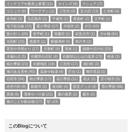
インテリアや家具と家電
(11)
カインズ
(8)
ケシュア
(7)
コミック
(4)
ワークマン
(1)
三笠市
(3)
五の沢
(13)
仁木町
(4)
余市町
(3)
北広島市
(2)
千歳市
(1)
厚真町
(1)
古平町
(1)
地下鉄沿線
(15)
夏の季節
(27)
夕張市
(2)
夕日
(43)
夜の灯り
(20)
安平町
(1)
室蘭市
(1)
岩見沢市
(1)
川や橋
(94)
当別町
(15)
恵庭市
(1)
新篠津村
(3)
旭川市
(2)
星空や月明かり
(17)
月形町
(4)
望来
(1)
朝陽や日の出
(33)
木漏れ日
(5)
札幌市白石区
(4)
札幌登山と山の道具
(23)
校舎
(3)
桜の季節
(23)
水郷地区
(18)
江別市
(17)
浦臼町
(3)
海のある景色
(40)
温泉や銭湯
(4)
灯台
(1)
無印良品
(1)
石狩市
(54)
秋の季節
(17)
花の季節
(31)
花火
(2)
苫小牧市
(5)
赤井川村
(9)
釧路市
(2)
長沼町
(4)
防災グッズ
(4)
雪の季節
(98)
雲海
(6)
電車やバス旅
(22)
霧の風景
(2)
霧氷
(2)
食のことや飲み物
(17)
駅
(23)
このBlogについて