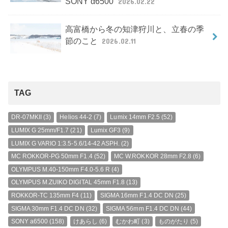
SONY α6500
2026.02.22
高富橋から冬の知津狩川と、立春の季
節のこと
2026.02.11
TAG
DR-07MKII
(3)
Helios 44-2
(7)
Lumix 14mm F2.5
(52)
LUMIX G 25mm/F1.7
(21)
Lumix GF3
(9)
LUMIX G VARIO 1:3.5-5.6/14-42 ASPH.
(2)
MC ROKKOR-PG 50mm F1.4
(52)
MC W.ROKKOR 28mm F2.8
(6)
OLYMPUS M.40-150mm F4.0-5.6 R
(4)
OLYMPUS M.ZUIKO DIGITAL 45mm F1.8
(13)
ROKKOR-TC 135mm F4
(11)
SIGMA 16mm F1.4 DC DN
(25)
SIGMA 30mm F1.4 DC DN
(32)
SIGMA 56mm F1.4 DC DN
(44)
SONY a6500
(158)
けあらし
(6)
むかわ町
(3)
ものがたり
(5)