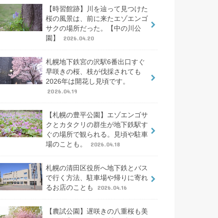
【時習館跡】川を辿って見つけた
桜の風景は、前に来たエゾエンゴ
サクの場所だった。【中の川公
園】
2026.04.20
札幌地下鉄宮の沢駅6番出口すぐ
早咲きの桜、枝が伐採されても
2026年は開花し見頃です。
2026.04.19
【札幌の豊平公園】エゾエンゴサ
クとカタクリの群生が地下鉄駅す
ぐの場所で観られる。見頃や駐車
場のことも。
2026.04.18
札幌の清田区役所へ地下鉄とバス
で行く方法、駐車場や帰りに寄れ
るお店のことも
2026.04.16
【農試公園】遅咲きの八重桜も美