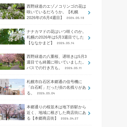
西野緑道のエゾノコリンゴの花は
咲いているだろうか。【札幌
2026年の5月4週目】
2026.05.18
ナナカマドの花はいつ咲くのか。
札幌の2026年は5月3週目でした
【ななかまど】
2026.05.14
西野緑道の八重桜、遅咲きは5月3
週目でも綺麗に咲いていました。
バスでの行き方も。
2026.05.11
札幌市白石区本郷通の信号機に
「白石町」だった頃の名残りがあ
る。
2026.05.04
本郷通りの桜並木は地下鉄駅から
近く、地域に根ざした商店街にあ
る【本郷商店街】
2026.04.27