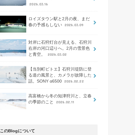
2026.03.16
ロイズタウン駅と2月の夜、まだ
春の予感もしない
2026.03.09
対岸に石狩灯台が見える、石狩川
右岸の河口辺りへ。2月の雪景色
と青空。
2026.03.02
【当別町ビトエ】石狩川堤防に登
る道の風景と、カメラが故障した
話。SONY α6500
2026.02.22
高富橋から冬の知津狩川と、立春
の季節のこと
2026.02.11
このBlogについて