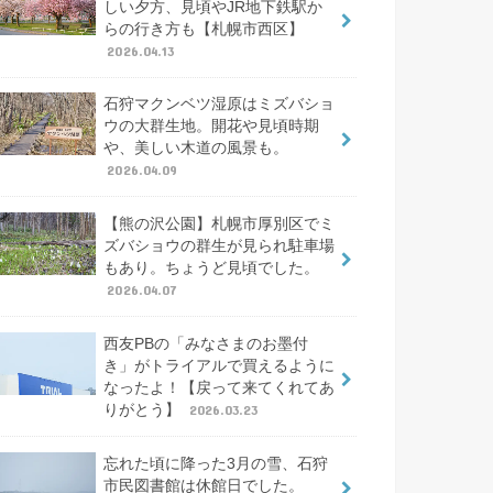
しい夕方、見頃やJR地下鉄駅か
らの行き方も【札幌市西区】
2026.04.13
石狩マクンベツ湿原はミズバショ
ウの大群生地。開花や見頃時期
や、美しい木道の風景も。
2026.04.09
【熊の沢公園】札幌市厚別区でミ
ズバショウの群生が見られ駐車場
もあり。ちょうど見頃でした。
2026.04.07
西友PBの「みなさまのお墨付
き」がトライアルで買えるように
なったよ！【戻って来てくれてあ
りがとう】
2026.03.23
忘れた頃に降った3月の雪、石狩
市民図書館は休館日でした。