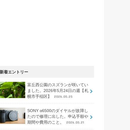
新着エントリー
富丘西公園のスズランが咲いてい
ました。2026年5月24日の週【札
幌市手稲区】
2026.05.25
SONY α6500のダイヤルが故障し
たので修理に出した。申込手順や
期間や費用のこと。
2026.05.21