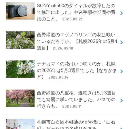
SONY α6500のダイヤルが故障したの
で修理に出した。申込手順や期間や費
用のこと。
2026.05.21
西野緑道のエゾノコリンゴの花は咲い
ているだろうか。【札幌2026年の5月4
週目】
2026.05.18
ナナカマドの花はいつ咲くのか。札幌
の2026年は5月3週目でした【ななかま
ど】
2026.05.14
西野緑道の八重桜、遅咲きは5月3週目
でも綺麗に咲いていました。バスでの
行き方も。
2026.05.11
札幌市白石区本郷通の信号機に「白石
町」だった頃の名残りがある。