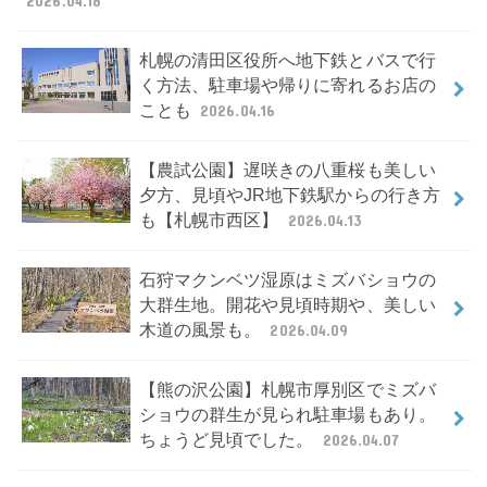
2026.04.18
札幌の清田区役所へ地下鉄とバスで行
く方法、駐車場や帰りに寄れるお店の
ことも
2026.04.16
【農試公園】遅咲きの八重桜も美しい
夕方、見頃やJR地下鉄駅からの行き方
も【札幌市西区】
2026.04.13
石狩マクンベツ湿原はミズバショウの
大群生地。開花や見頃時期や、美しい
木道の風景も。
2026.04.09
【熊の沢公園】札幌市厚別区でミズバ
ショウの群生が見られ駐車場もあり。
ちょうど見頃でした。
2026.04.07