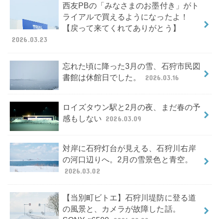
西友PBの「みなさまのお墨付き」がト
ライアルで買えるようになったよ！
【戻って来てくれてありがとう】
2026.03.23
忘れた頃に降った3月の雪、石狩市民図
書館は休館日でした。
2026.03.16
ロイズタウン駅と2月の夜、まだ春の予
感もしない
2026.03.09
対岸に石狩灯台が見える、石狩川右岸
の河口辺りへ。2月の雪景色と青空。
2026.03.02
【当別町ビトエ】石狩川堤防に登る道
の風景と、カメラが故障した話。