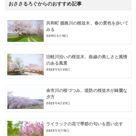
おささるろぐからのおすすめ記事
共和町 掘株川の桜並木、春の景色を歩いて
みる
2019年5月18日
旧軽川沿いの桜並木、曲線の美しさと風情
のある風景
2022年4月28日
余市川の桜づつみ、堤防の桜並木が綺麗な
夕方
2022年4月29日
ライラックの花で季節の匂いを思い出す
2022年5月16日