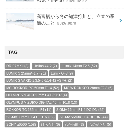
SONY α6500
2026.02.22
高富橋から冬の知津狩川と、立春の季
節のこと
2026.02.11
TAG
DR-07MKII
(3)
Helios 44-2
(7)
Lumix 14mm F2.5
(52)
LUMIX G 25mm/F1.7
(21)
Lumix GF3
(9)
LUMIX G VARIO 1:3.5-5.6/14-42 ASPH.
(2)
MC ROKKOR-PG 50mm F1.4
(52)
MC W.ROKKOR 28mm F2.8
(6)
OLYMPUS M.40-150mm F4.0-5.6 R
(4)
OLYMPUS M.ZUIKO DIGITAL 45mm F1.8
(13)
ROKKOR-TC 135mm F4
(11)
SIGMA 16mm F1.4 DC DN
(25)
SIGMA 30mm F1.4 DC DN
(32)
SIGMA 56mm F1.4 DC DN
(44)
SONY a6500
(158)
けあらし
(6)
むかわ町
(3)
ものがたり
(5)