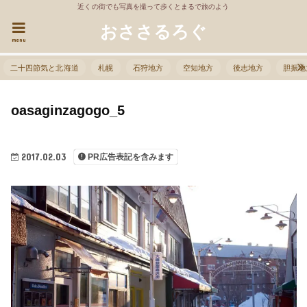
近くの街でも写真を撮って歩くとまるで旅のよう
おささるろぐ
menu
二十四節気と北海道
札幌
石狩地方
空知地方
後志地方
胆振地
oasaginzagogo_5
2017.02.03
PR広告表記を含みます