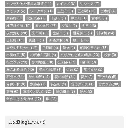
インテリアや家具と家電
(11)
カインズ
(8)
ケシュア
(7)
コミック
(4)
ワークマン
(1)
三笠市
(3)
五の沢
(13)
仁木町
(4)
余市町
(3)
北広島市
(2)
千歳市
(1)
厚真町
(1)
古平町
(1)
地下鉄沿線
(15)
夏の季節
(27)
夕張市
(2)
夕日
(43)
夜の灯り
(20)
安平町
(1)
室蘭市
(1)
岩見沢市
(1)
川や橋
(94)
当別町
(15)
恵庭市
(1)
新篠津村
(3)
旭川市
(2)
星空や月明かり
(17)
月形町
(4)
望来
(1)
朝陽や日の出
(33)
木漏れ日
(5)
札幌市白石区
(4)
札幌登山と山の道具
(23)
校舎
(3)
桜の季節
(23)
水郷地区
(18)
江別市
(17)
浦臼町
(3)
海のある景色
(40)
温泉や銭湯
(4)
灯台
(1)
無印良品
(1)
石狩市
(54)
秋の季節
(17)
花の季節
(31)
花火
(2)
苫小牧市
(5)
赤井川村
(9)
釧路市
(2)
長沼町
(4)
防災グッズ
(4)
雪の季節
(98)
雲海
(6)
電車やバス旅
(22)
霧の風景
(2)
霧氷
(2)
食のことや飲み物
(17)
駅
(23)
このBlogについて