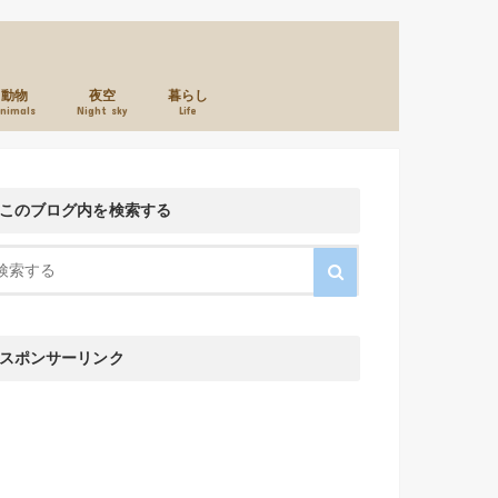
動物
夜空
暮らし
nimals
Night sky
Life
本のこと
カメラのこと
お店のこと
このブログ内を検索する
スポンサーリンク