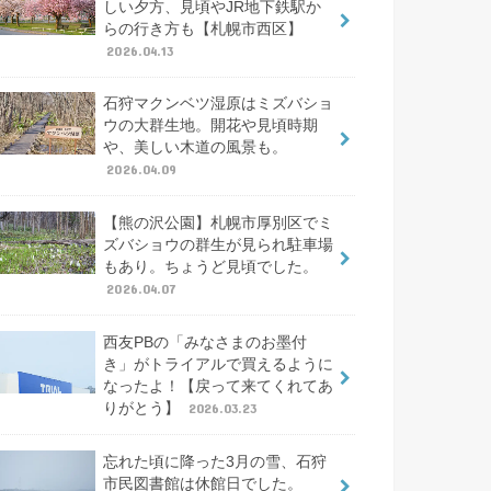
しい夕方、見頃やJR地下鉄駅か
らの行き方も【札幌市西区】
2026.04.13
石狩マクンベツ湿原はミズバショ
ウの大群生地。開花や見頃時期
や、美しい木道の風景も。
2026.04.09
【熊の沢公園】札幌市厚別区でミ
ズバショウの群生が見られ駐車場
もあり。ちょうど見頃でした。
2026.04.07
西友PBの「みなさまのお墨付
き」がトライアルで買えるように
なったよ！【戻って来てくれてあ
りがとう】
2026.03.23
忘れた頃に降った3月の雪、石狩
市民図書館は休館日でした。