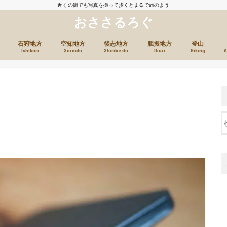
近くの街でも写真を撮って歩くとまるで旅のよう
おささるろぐ
石狩地方
空知地方
後志地方
胆振地方
登山
Ishikari
Sorachi
Shiribeshi
Iburi
Hiking
A