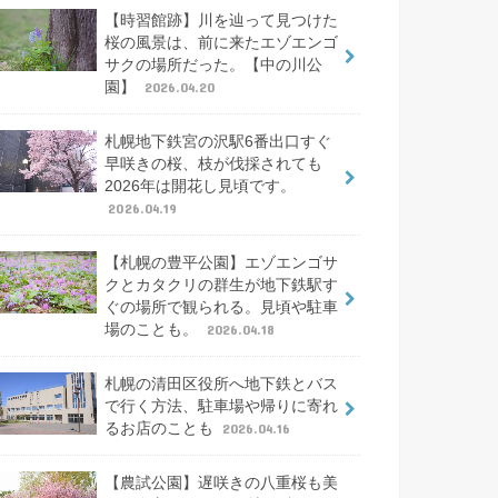
【時習館跡】川を辿って見つけた
桜の風景は、前に来たエゾエンゴ
サクの場所だった。【中の川公
園】
2026.04.20
札幌地下鉄宮の沢駅6番出口すぐ
早咲きの桜、枝が伐採されても
2026年は開花し見頃です。
2026.04.19
【札幌の豊平公園】エゾエンゴサ
クとカタクリの群生が地下鉄駅す
ぐの場所で観られる。見頃や駐車
場のことも。
2026.04.18
札幌の清田区役所へ地下鉄とバス
で行く方法、駐車場や帰りに寄れ
るお店のことも
2026.04.16
【農試公園】遅咲きの八重桜も美