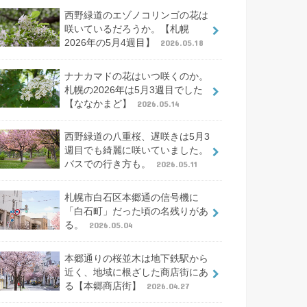
西野緑道のエゾノコリンゴの花は
咲いているだろうか。【札幌
2026年の5月4週目】
2026.05.18
ナナカマドの花はいつ咲くのか。
札幌の2026年は5月3週目でした
【ななかまど】
2026.05.14
西野緑道の八重桜、遅咲きは5月3
週目でも綺麗に咲いていました。
バスでの行き方も。
2026.05.11
札幌市白石区本郷通の信号機に
「白石町」だった頃の名残りがあ
る。
2026.05.04
本郷通りの桜並木は地下鉄駅から
近く、地域に根ざした商店街にあ
る【本郷商店街】
2026.04.27