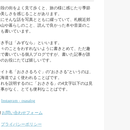
普段の街をよく見て歩くと、旅の様に感じたり季節
の美しさを感じることがあります。
主にそんな話を写真とともに綴っていて、札幌近郊
の山や暮らしのこと、読んで良かった本や音楽のこ
とも書いています。
書き手は「みずなら」といいます。
日々のことをわすれないように書きとめて、ただ趣
味で書いている個人ブログですが、書いた記事が誰
かのお役にたてば嬉しいです。
サイト名「おささるろぐ」の”おささる”というのは、
北海道でよく使われることばです。
これを説明するのに「おささる」の4文字以下のは見
た事がなく、とても便利なことばです。
Instagram - osasalog
お問い合わせフォーム
プライバシーポリシー