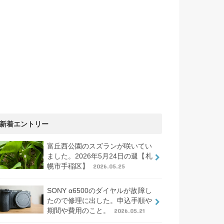
新着エントリー
富丘西公園のスズランが咲いてい
ました。2026年5月24日の週【札
幌市手稲区】
2026.05.25
SONY α6500のダイヤルが故障し
たので修理に出した。申込手順や
期間や費用のこと。
2026.05.21