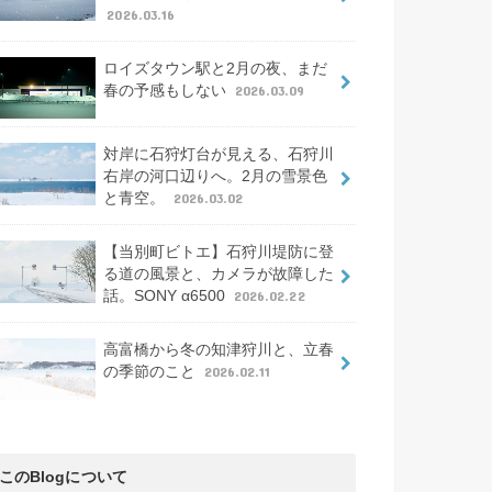
2026.03.16
ロイズタウン駅と2月の夜、まだ
春の予感もしない
2026.03.09
対岸に石狩灯台が見える、石狩川
右岸の河口辺りへ。2月の雪景色
と青空。
2026.03.02
【当別町ビトエ】石狩川堤防に登
る道の風景と、カメラが故障した
話。SONY α6500
2026.02.22
高富橋から冬の知津狩川と、立春
の季節のこと
2026.02.11
このBlogについて