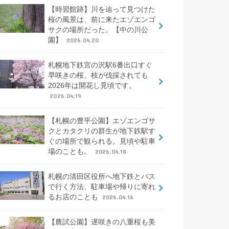
【時習館跡】川を辿って見つけた
桜の風景は、前に来たエゾエンゴ
サクの場所だった。【中の川公
園】
2026.04.20
札幌地下鉄宮の沢駅6番出口すぐ
早咲きの桜、枝が伐採されても
2026年は開花し見頃です。
2026.04.19
【札幌の豊平公園】エゾエンゴサ
クとカタクリの群生が地下鉄駅す
ぐの場所で観られる。見頃や駐車
場のことも。
2026.04.18
札幌の清田区役所へ地下鉄とバス
で行く方法、駐車場や帰りに寄れ
るお店のことも
2026.04.16
【農試公園】遅咲きの八重桜も美