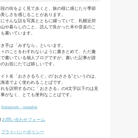
普段の街をよく見て歩くと、旅の様に感じたり季節
の美しさを感じることがあります。
主にそんな話を写真とともに綴っていて、札幌近郊
の山や暮らしのこと、読んで良かった本や音楽のこ
とも書いています。
書き手は「みずなら」といいます。
日々のことをわすれないように書きとめて、ただ趣
味で書いている個人ブログですが、書いた記事が誰
かのお役にたてば嬉しいです。
サイト名「おささるろぐ」の”おささる”というのは、
北海道でよく使われることばです。
これを説明するのに「おささる」の4文字以下のは見
た事がなく、とても便利なことばです。
Instagram - osasalog
お問い合わせフォーム
プライバシーポリシー