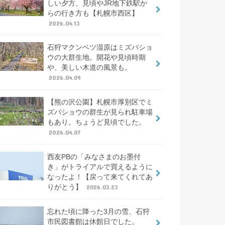
しい夕方、見頃やJR地下鉄駅か
らの行き方も【札幌市西区】
2026.04.13
石狩マクンベツ湿原はミズバショ
ウの大群生地。開花や見頃時期
や、美しい木道の風景も。
2026.04.09
【熊の沢公園】札幌市厚別区でミ
ズバショウの群生が見られ駐車場
もあり。ちょうど見頃でした。
2026.04.07
西友PBの「みなさまのお墨付
き」がトライアルで買えるように
なったよ！【戻って来てくれてあ
りがとう】
2026.03.23
忘れた頃に降った3月の雪、石狩
市民図書館は休館日でした。