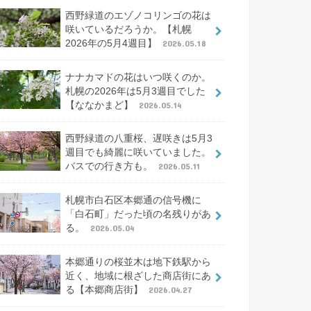
西野緑道のエゾノコリンゴの花は
咲いているだろうか。【札幌
2026年の5月4週目】
2026.05.18
ナナカマドの花はいつ咲くのか。
札幌の2026年は5月3週目でした
【ななかまど】
2026.05.14
西野緑道の八重桜、遅咲きは5月3
週目でも綺麗に咲いていました。
バスでの行き方も。
2026.05.11
札幌市白石区本郷通の信号機に
「白石町」だった頃の名残りがあ
る。
2026.05.04
本郷通りの桜並木は地下鉄駅から
近く、地域に根ざした商店街にあ
る【本郷商店街】
2026.04.27