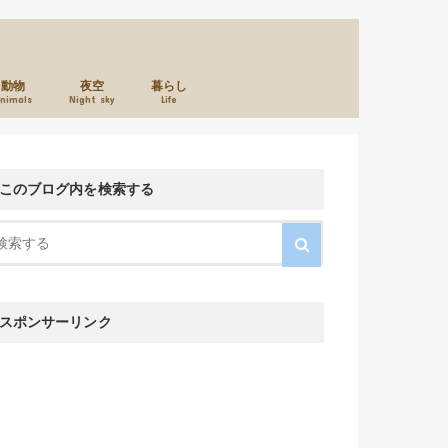
動物
夜空
暮らし
nimals
Night sky
Life
本のこと
カメラのこと
お店のこと
このブログ内を検索する
スポンサーリンク