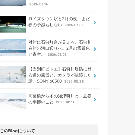
2026.03.16
ロイズタウン駅と2月の夜、まだ
春の予感もしない
2026.03.09
対岸に石狩灯台が見える、石狩川
右岸の河口辺りへ。2月の雪景色
と青空。
2026.03.02
【当別町ビトエ】石狩川堤防に登
る道の風景と、カメラが故障した
話。SONY α6500
2026.02.22
高富橋から冬の知津狩川と、立春
の季節のこと
2026.02.11
このBlogについて