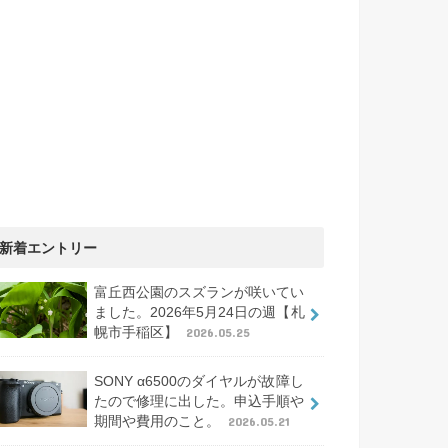
新着エントリー
富丘西公園のスズランが咲いてい
ました。2026年5月24日の週【札
幌市手稲区】
2026.05.25
SONY α6500のダイヤルが故障し
たので修理に出した。申込手順や
期間や費用のこと。
2026.05.21