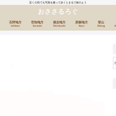
近くの街でも写真を撮って歩くとまるで旅のよう
おささるろぐ
石狩地方
空知地方
後志地方
胆振地方
登山
Ishikari
Sorachi
Shiribeshi
Iburi
Hiking
A