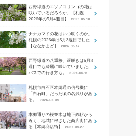
西野緑道のエゾノコリンゴの花は
咲いているだろうか。【札幌
2026年の5月4週目】
2026.05.18
ナナカマドの花はいつ咲くのか。
札幌の2026年は5月3週目でした
【ななかまど】
2026.05.14
西野緑道の八重桜、遅咲きは5月3
週目でも綺麗に咲いていました。
バスでの行き方も。
2026.05.11
札幌市白石区本郷通の信号機に
「白石町」だった頃の名残りがあ
る。
2026.05.04
本郷通りの桜並木は地下鉄駅から
近く、地域に根ざした商店街にあ
る【本郷商店街】
2026.04.27