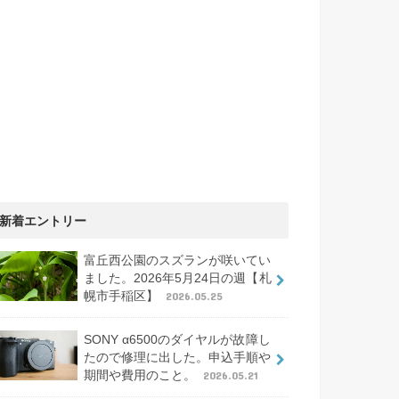
新着エントリー
富丘西公園のスズランが咲いてい
ました。2026年5月24日の週【札
幌市手稲区】
2026.05.25
SONY α6500のダイヤルが故障し
たので修理に出した。申込手順や
期間や費用のこと。
2026.05.21