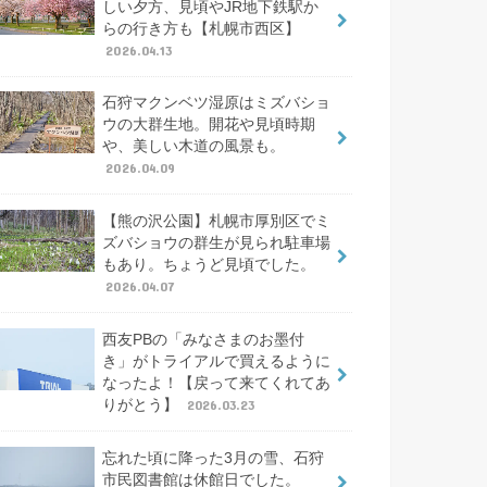
しい夕方、見頃やJR地下鉄駅か
らの行き方も【札幌市西区】
2026.04.13
石狩マクンベツ湿原はミズバショ
ウの大群生地。開花や見頃時期
や、美しい木道の風景も。
2026.04.09
【熊の沢公園】札幌市厚別区でミ
ズバショウの群生が見られ駐車場
もあり。ちょうど見頃でした。
2026.04.07
西友PBの「みなさまのお墨付
き」がトライアルで買えるように
なったよ！【戻って来てくれてあ
りがとう】
2026.03.23
忘れた頃に降った3月の雪、石狩
市民図書館は休館日でした。