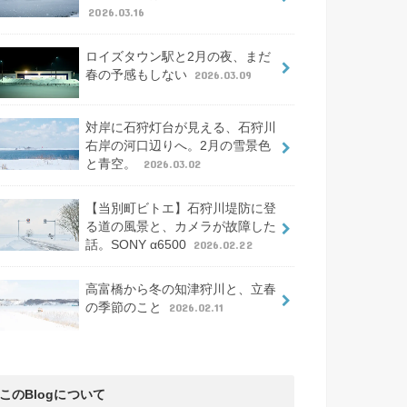
2026.03.16
ロイズタウン駅と2月の夜、まだ
春の予感もしない
2026.03.09
対岸に石狩灯台が見える、石狩川
右岸の河口辺りへ。2月の雪景色
と青空。
2026.03.02
【当別町ビトエ】石狩川堤防に登
る道の風景と、カメラが故障した
話。SONY α6500
2026.02.22
高富橋から冬の知津狩川と、立春
の季節のこと
2026.02.11
このBlogについて