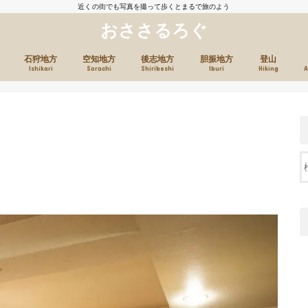
近くの街でも写真を撮って歩くとまるで旅のよう
おささるろぐ
石狩地方
空知地方
後志地方
胆振地方
登山
Ishikari
Sorachi
Shiribeshi
Iburi
Hiking
A