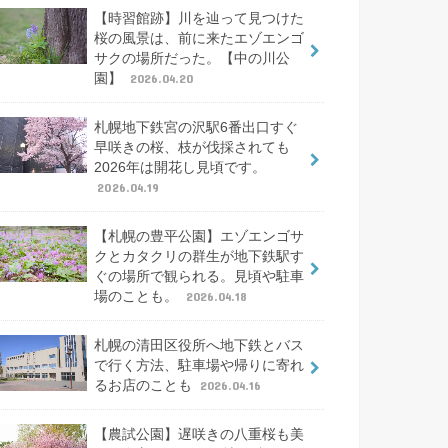
【時習館跡】川を辿って見つけた
桜の風景は、前に来たエゾエンゴ
サクの場所だった。【中の川公
園】
2026.04.20
札幌地下鉄宮の沢駅6番出口すぐ
早咲きの桜、枝が伐採されても
2026年は開花し見頃です。
2026.04.19
【札幌の豊平公園】エゾエンゴサ
クとカタクリの群生が地下鉄駅す
ぐの場所で観られる。見頃や駐車
場のことも。
2026.04.18
札幌の清田区役所へ地下鉄とバス
で行く方法、駐車場や帰りに寄れ
るお店のことも
2026.04.16
【農試公園】遅咲きの八重桜も美