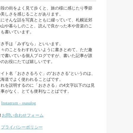
普段の街をよく見て歩くと、旅の様に感じたり季節
の美しさを感じることがあります。
主にそんな話を写真とともに綴っていて、札幌近郊
の山や暮らしのこと、読んで良かった本や音楽のこ
とも書いています。
書き手は「みずなら」といいます。
日々のことをわすれないように書きとめて、ただ趣
味で書いている個人ブログですが、書いた記事が誰
かのお役にたてば嬉しいです。
サイト名「おささるろぐ」の”おささる”というのは、
北海道でよく使われることばです。
これを説明するのに「おささる」の4文字以下のは見
た事がなく、とても便利なことばです。
Instagram - osasalog
お問い合わせフォーム
プライバシーポリシー