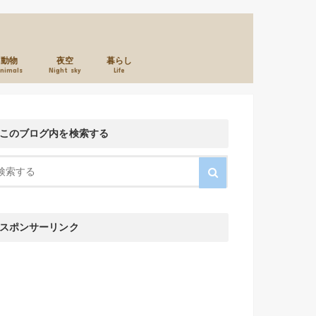
動物
夜空
暮らし
nimals
Night sky
Life
本のこと
カメラのこと
お店のこと
このブログ内を検索する
スポンサーリンク