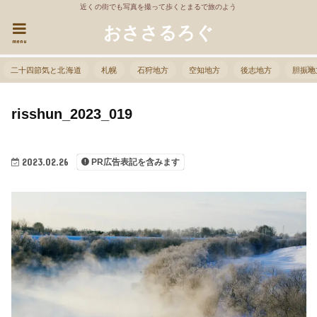
近くの街でも写真を撮って歩くとまるで旅のよう
おささるろぐ
menu
二十四節気と北海道
札幌
石狩地方
空知地方
後志地方
胆振地
risshun_2023_019
2023.02.26
PR広告表記を含みます