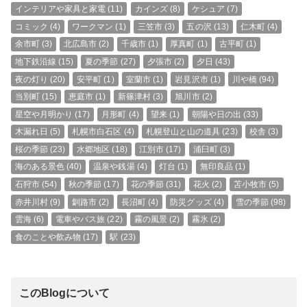
インテリアや家具と家電
(11)
カインズ
(8)
ケシュア
(7)
コミック
(4)
ワークマン
(1)
三笠市
(3)
五の沢
(13)
仁木町
(4)
余市町
(3)
北広島市
(2)
千歳市
(1)
厚真町
(1)
古平町
(1)
地下鉄沿線
(15)
夏の季節
(27)
夕張市
(2)
夕日
(43)
夜の灯り
(20)
安平町
(1)
室蘭市
(1)
岩見沢市
(1)
川や橋
(94)
当別町
(15)
恵庭市
(1)
新篠津村
(3)
旭川市
(2)
星空や月明かり
(17)
月形町
(4)
望来
(1)
朝陽や日の出
(33)
木漏れ日
(5)
札幌市白石区
(4)
札幌登山と山の道具
(23)
校舎
(3)
桜の季節
(23)
水郷地区
(18)
江別市
(17)
浦臼町
(3)
海のある景色
(40)
温泉や銭湯
(4)
灯台
(1)
無印良品
(1)
石狩市
(54)
秋の季節
(17)
花の季節
(31)
花火
(2)
苫小牧市
(5)
赤井川村
(9)
釧路市
(2)
長沼町
(4)
防災グッズ
(4)
雪の季節
(98)
雲海
(6)
電車やバス旅
(22)
霧の風景
(2)
霧氷
(2)
食のことや飲み物
(17)
駅
(23)
このBlogについて