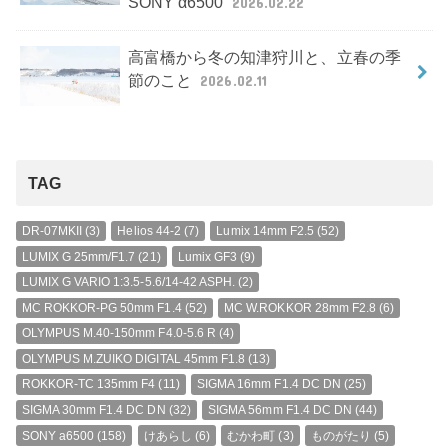
SONY α6500
2026.02.22
高富橋から冬の知津狩川と、立春の季
節のこと
2026.02.11
TAG
DR-07MKII
(3)
Helios 44-2
(7)
Lumix 14mm F2.5
(52)
LUMIX G 25mm/F1.7
(21)
Lumix GF3
(9)
LUMIX G VARIO 1:3.5-5.6/14-42 ASPH.
(2)
MC ROKKOR-PG 50mm F1.4
(52)
MC W.ROKKOR 28mm F2.8
(6)
OLYMPUS M.40-150mm F4.0-5.6 R
(4)
OLYMPUS M.ZUIKO DIGITAL 45mm F1.8
(13)
ROKKOR-TC 135mm F4
(11)
SIGMA 16mm F1.4 DC DN
(25)
SIGMA 30mm F1.4 DC DN
(32)
SIGMA 56mm F1.4 DC DN
(44)
SONY a6500
(158)
けあらし
(6)
むかわ町
(3)
ものがたり
(5)