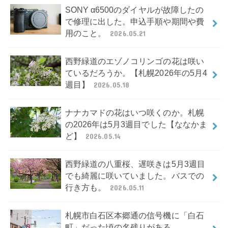
SONY α6500のダイヤルが故障したの
で修理に出した。申込手順や期間や費
用のこと。
2026.05.21
西野緑道のエゾノコリンゴの花は咲い
ているだろうか。【札幌2026年の5月4
週目】
2026.05.18
ナナカマドの花はいつ咲くのか。札幌
の2026年は5月3週目でした【ななかま
ど】
2026.05.14
西野緑道の八重桜、遅咲きは5月3週目
でも綺麗に咲いていました。バスでの
行き方も。
2026.05.11
札幌市白石区本郷通の信号機に「白石
町」だった頃の名残りがある。