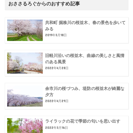
おささるろぐからのおすすめ記事
共和町 掘株川の桜並木、春の景色を歩いて
みる
2019年5月18日
旧軽川沿いの桜並木、曲線の美しさと風情
のある風景
2022年4月28日
余市川の桜づつみ、堤防の桜並木が綺麗な
夕方
2022年4月29日
ライラックの花で季節の匂いを思い出す
2022年5月16日