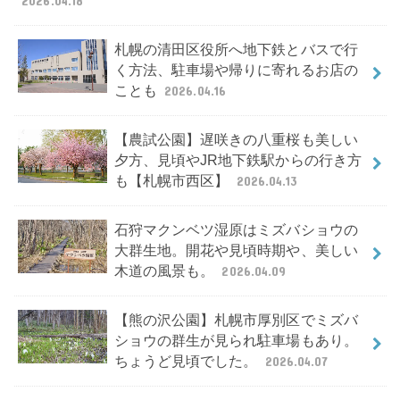
2026.04.18
札幌の清田区役所へ地下鉄とバスで行
く方法、駐車場や帰りに寄れるお店の
ことも
2026.04.16
【農試公園】遅咲きの八重桜も美しい
夕方、見頃やJR地下鉄駅からの行き方
も【札幌市西区】
2026.04.13
石狩マクンベツ湿原はミズバショウの
大群生地。開花や見頃時期や、美しい
木道の風景も。
2026.04.09
【熊の沢公園】札幌市厚別区でミズバ
ショウの群生が見られ駐車場もあり。
ちょうど見頃でした。
2026.04.07