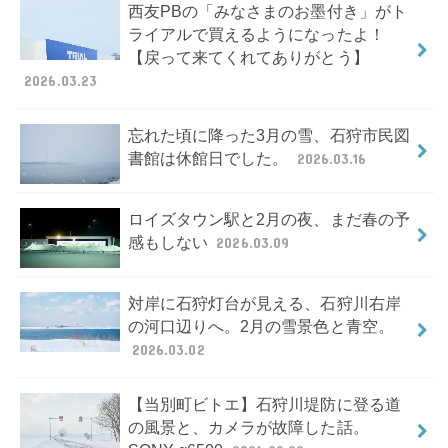
西友PBの「みなさまのお墨付き」がト
ライアルで買えるようになったよ！
【戻って来てくれてありがとう】
2026.03.23
忘れた頃に降った3月の雪、石狩市民図
書館は休館日でした。
2026.03.16
ロイズタウン駅と2月の夜、まだ春の予
感もしない
2026.03.09
対岸に石狩灯台が見える、石狩川右岸
の河口辺りへ。2月の雪景色と青空。
2026.03.02
【当別町ビトエ】石狩川堤防に登る道
の風景と、カメラが故障した話。