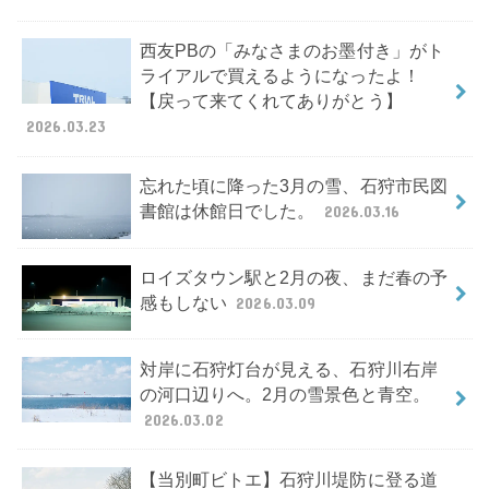
西友PBの「みなさまのお墨付き」がト
ライアルで買えるようになったよ！
【戻って来てくれてありがとう】
2026.03.23
忘れた頃に降った3月の雪、石狩市民図
書館は休館日でした。
2026.03.16
ロイズタウン駅と2月の夜、まだ春の予
感もしない
2026.03.09
対岸に石狩灯台が見える、石狩川右岸
の河口辺りへ。2月の雪景色と青空。
2026.03.02
【当別町ビトエ】石狩川堤防に登る道