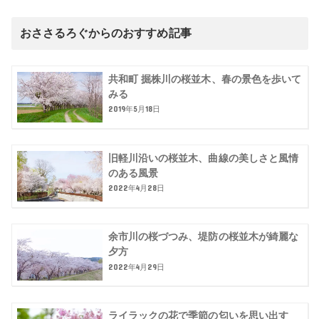
おささるろぐからのおすすめ記事
共和町 掘株川の桜並木、春の景色を歩いて
みる
2019年5月18日
旧軽川沿いの桜並木、曲線の美しさと風情
のある風景
2022年4月28日
余市川の桜づつみ、堤防の桜並木が綺麗な
夕方
2022年4月29日
ライラックの花で季節の匂いを思い出す