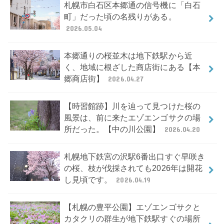
札幌市白石区本郷通の信号機に「白石
町」だった頃の名残りがある。
2026.05.04
本郷通りの桜並木は地下鉄駅から近
く、地域に根ざした商店街にある【本
郷商店街】
2026.04.27
【時習館跡】川を辿って見つけた桜の
風景は、前に来たエゾエンゴサクの場
所だった。【中の川公園】
2026.04.20
札幌地下鉄宮の沢駅6番出口すぐ早咲き
の桜、枝が伐採されても2026年は開花
し見頃です。
2026.04.19
【札幌の豊平公園】エゾエンゴサクと
カタクリの群生が地下鉄駅すぐの場所