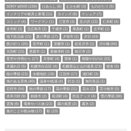
SONY a6500
(158)
けあらし
(6)
むかわ町
(3)
ものがたり
(5)
インテリアや家具と家電
(11)
カインズ
(8)
ケシュア
(7)
コミック
(4)
ワークマン
(1)
三笠市
(3)
五の沢
(13)
仁木町
(4)
余市町
(3)
北広島市
(2)
千歳市
(1)
厚真町
(1)
古平町
(1)
地下鉄沿線
(15)
夏の季節
(27)
夕張市
(2)
夕日
(43)
夜の灯り
(20)
安平町
(1)
室蘭市
(1)
岩見沢市
(1)
川や橋
(94)
当別町
(15)
恵庭市
(1)
新篠津村
(3)
旭川市
(2)
星空や月明かり
(17)
月形町
(4)
望来
(1)
朝陽や日の出
(33)
木漏れ日
(5)
札幌市白石区
(4)
札幌登山と山の道具
(23)
校舎
(3)
桜の季節
(23)
水郷地区
(18)
江別市
(17)
浦臼町
(3)
海のある景色
(40)
温泉や銭湯
(4)
灯台
(1)
無印良品
(1)
石狩市
(54)
秋の季節
(17)
花の季節
(31)
花火
(2)
苫小牧市
(5)
赤井川村
(9)
釧路市
(2)
長沼町
(4)
防災グッズ
(4)
雪の季節
(98)
雲海
(6)
電車やバス旅
(22)
霧の風景
(2)
霧氷
(2)
食のことや飲み物
(17)
駅
(23)