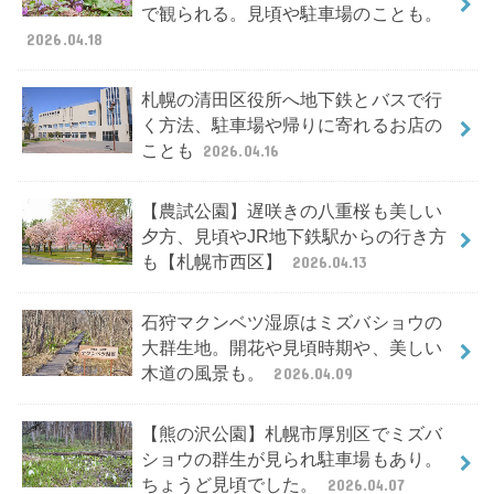
で観られる。見頃や駐車場のことも。
2026.04.18
札幌の清田区役所へ地下鉄とバスで行
く方法、駐車場や帰りに寄れるお店の
ことも
2026.04.16
【農試公園】遅咲きの八重桜も美しい
夕方、見頃やJR地下鉄駅からの行き方
も【札幌市西区】
2026.04.13
石狩マクンベツ湿原はミズバショウの
大群生地。開花や見頃時期や、美しい
木道の風景も。
2026.04.09
【熊の沢公園】札幌市厚別区でミズバ
ショウの群生が見られ駐車場もあり。
ちょうど見頃でした。
2026.04.07