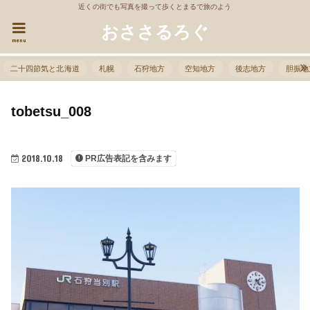
近くの街でも写真を撮って歩くとまるで旅のよう
おささるろぐ
menu
二十四節気と北海道
札幌
石狩地方
空知地方
後志地方
胆振地
tobetsu_008
2018.10.18
PR広告表記を含みます