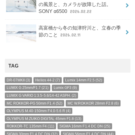
の風景と、カメラが故障した話。
SONY α6500
2026.02.22
高富橋から冬の知津狩川と、立春の季
節のこと
2026.02.11
TAG
DR-07MKII
(3)
Helios 44-2
(7)
Lumix 14mm F2.5
(52)
LUMIX G 25mm/F1.7
(21)
Lumix GF3
(9)
LUMIX G VARIO 1:3.5-5.6/14-42 ASPH.
(2)
MC ROKKOR-PG 50mm F1.4
(52)
MC W.ROKKOR 28mm F2.8
(6)
OLYMPUS M.40-150mm F4.0-5.6 R
(4)
OLYMPUS M.ZUIKO DIGITAL 45mm F1.8
(13)
ROKKOR-TC 135mm F4
(11)
SIGMA 16mm F1.4 DC DN
(25)
SIGMA 30mm F1.4 DC DN
(32)
SIGMA 56mm F1.4 DC DN
(44)