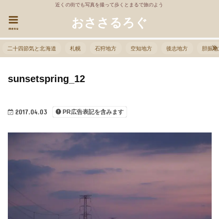
近くの街でも写真を撮って歩くとまるで旅のよう
おささるろぐ
menu
二十四節気と北海道
札幌
石狩地方
空知地方
後志地方
胆振地
sunsetspring_12
2017.04.03
PR広告表記を含みます