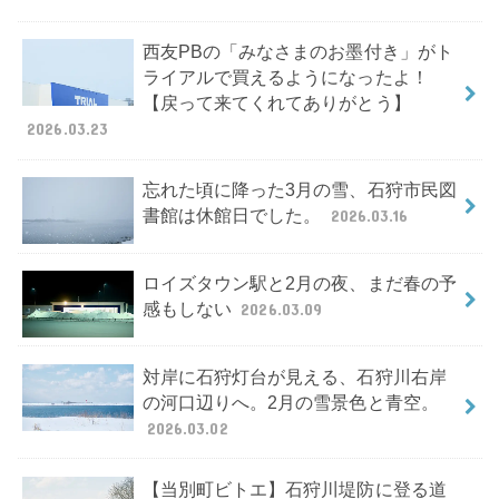
西友PBの「みなさまのお墨付き」がト
ライアルで買えるようになったよ！
【戻って来てくれてありがとう】
2026.03.23
忘れた頃に降った3月の雪、石狩市民図
書館は休館日でした。
2026.03.16
ロイズタウン駅と2月の夜、まだ春の予
感もしない
2026.03.09
対岸に石狩灯台が見える、石狩川右岸
の河口辺りへ。2月の雪景色と青空。
2026.03.02
【当別町ビトエ】石狩川堤防に登る道