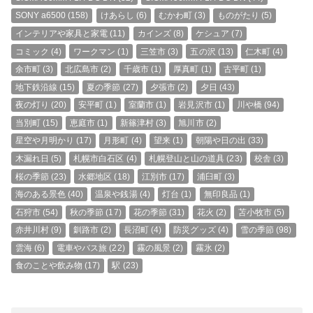
SONY a6500
(158)
けあらし
(6)
むかわ町
(3)
ものがたり
(5)
インテリアや家具と家電
(11)
カインズ
(8)
ケシュア
(7)
コミック
(4)
ワークマン
(1)
三笠市
(3)
五の沢
(13)
仁木町
(4)
余市町
(3)
北広島市
(2)
千歳市
(1)
厚真町
(1)
古平町
(1)
地下鉄沿線
(15)
夏の季節
(27)
夕張市
(2)
夕日
(43)
夜の灯り
(20)
安平町
(1)
室蘭市
(1)
岩見沢市
(1)
川や橋
(94)
当別町
(15)
恵庭市
(1)
新篠津村
(3)
旭川市
(2)
星空や月明かり
(17)
月形町
(4)
望来
(1)
朝陽や日の出
(33)
木漏れ日
(5)
札幌市白石区
(4)
札幌登山と山の道具
(23)
校舎
(3)
桜の季節
(23)
水郷地区
(18)
江別市
(17)
浦臼町
(3)
海のある景色
(40)
温泉や銭湯
(4)
灯台
(1)
無印良品
(1)
石狩市
(54)
秋の季節
(17)
花の季節
(31)
花火
(2)
苫小牧市
(5)
赤井川村
(9)
釧路市
(2)
長沼町
(4)
防災グッズ
(4)
雪の季節
(98)
雲海
(6)
電車やバス旅
(22)
霧の風景
(2)
霧氷
(2)
食のことや飲み物
(17)
駅
(23)