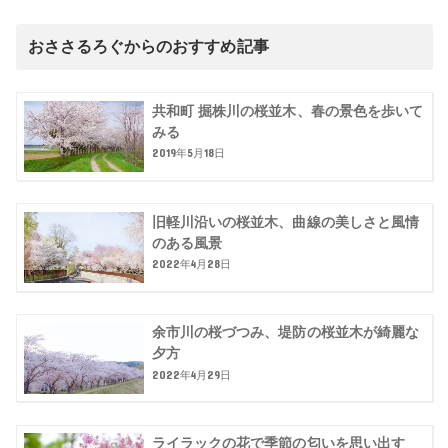
おささるろぐからのおすすめ記事
共和町 掘株川の桜並木、春の景色を歩いて
みる
2019年5月18日
旧軽川沿いの桜並木、曲線の美しさと風情
のある風景
2022年4月28日
余市川の桜づつみ、堤防の桜並木が綺麗な
夕方
2022年4月29日
ライラックの花で季節の匂いを思い出す