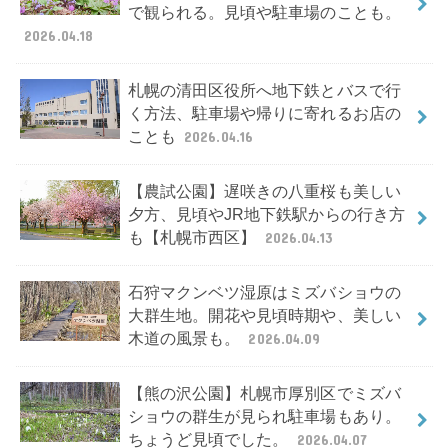
で観られる。見頃や駐車場のことも。
2026.04.18
札幌の清田区役所へ地下鉄とバスで行
く方法、駐車場や帰りに寄れるお店の
ことも
2026.04.16
【農試公園】遅咲きの八重桜も美しい
夕方、見頃やJR地下鉄駅からの行き方
も【札幌市西区】
2026.04.13
石狩マクンベツ湿原はミズバショウの
大群生地。開花や見頃時期や、美しい
木道の風景も。
2026.04.09
【熊の沢公園】札幌市厚別区でミズバ
ショウの群生が見られ駐車場もあり。
ちょうど見頃でした。
2026.04.07