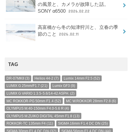
の風景と、カメラが故障した話。
SONY α6500
2026.02.22
高富橋から冬の知津狩川と、立春の季
節のこと
2026.02.11
TAG
DR-07MKII
(3)
Helios 44-2
(7)
Lumix 14mm F2.5
(52)
LUMIX G 25mm/F1.7
(21)
Lumix GF3
(9)
LUMIX G VARIO 1:3.5-5.6/14-42 ASPH.
(2)
MC ROKKOR-PG 50mm F1.4
(52)
MC W.ROKKOR 28mm F2.8
(6)
OLYMPUS M.40-150mm F4.0-5.6 R
(4)
OLYMPUS M.ZUIKO DIGITAL 45mm F1.8
(13)
ROKKOR-TC 135mm F4
(11)
SIGMA 16mm F1.4 DC DN
(25)
SIGMA 30mm F1.4 DC DN
(32)
SIGMA 56mm F1.4 DC DN
(44)