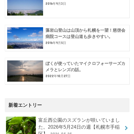
2016年9月3日
藻岩山登山は山頂から札幌を一望！慈啓会
病院コースは登山道も歩きやすい。
2016年9月5日
ぼくが使っていたマイクロフォーサーズカ
メラとレンズの話。
2022年10月27日
新着エントリー
富丘西公園のスズランが咲いていまし
た。2026年5月24日の週【札幌市手稲
区】
2026.05.25