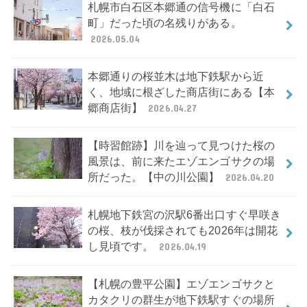
札幌市白石区本郷通の信号機に「白石
町」だった頃の名残りがある。
2026.05.04
本郷通りの桜並木は地下鉄駅から近
く、地域に根ざした商店街にある【本
郷商店街】
2026.04.27
【時習館跡】川を辿って見つけた桜の
風景は、前に来たエゾエンゴサクの場
所だった。【中の川公園】
2026.04.20
札幌地下鉄宮の沢駅6番出口すぐ早咲き
の桜、枝が伐採されても2026年は開花
し見頃です。
2026.04.19
【札幌の豊平公園】エゾエンゴサクと
カタクリの群生が地下鉄駅すぐの場所