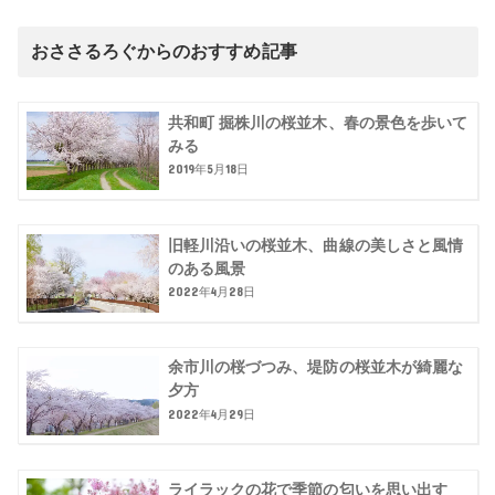
おささるろぐからのおすすめ記事
共和町 掘株川の桜並木、春の景色を歩いて
みる
2019年5月18日
旧軽川沿いの桜並木、曲線の美しさと風情
のある風景
2022年4月28日
余市川の桜づつみ、堤防の桜並木が綺麗な
夕方
2022年4月29日
ライラックの花で季節の匂いを思い出す