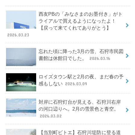
西友PBの「みなさまのお墨付き」がト
ライアルで買えるようになったよ！
【戻って来てくれてありがとう】
2026.03.23
忘れた頃に降った3月の雪、石狩市民図
書館は休館日でした。
2026.03.16
ロイズタウン駅と2月の夜、まだ春の予
感もしない
2026.03.09
対岸に石狩灯台が見える、石狩川右岸
の河口辺りへ。2月の雪景色と青空。
2026.03.02
【当別町ビトエ】石狩川堤防に登る道