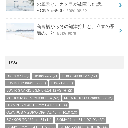
の風景と、カメラが故障した話。
SONY α6500
2026.02.22
高富橋から冬の知津狩川と、立春の季
節のこと
2026.02.11
TAG
DR-07MKII
(3)
Helios 44-2
(7)
Lumix 14mm F2.5
(52)
LUMIX G 25mm/F1.7
(21)
Lumix GF3
(9)
LUMIX G VARIO 1:3.5-5.6/14-42 ASPH.
(2)
MC ROKKOR-PG 50mm F1.4
(52)
MC W.ROKKOR 28mm F2.8
(6)
OLYMPUS M.40-150mm F4.0-5.6 R
(4)
OLYMPUS M.ZUIKO DIGITAL 45mm F1.8
(13)
ROKKOR-TC 135mm F4
(11)
SIGMA 16mm F1.4 DC DN
(25)
SIGMA 30mm F1.4 DC DN
(32)
SIGMA 56mm F1.4 DC DN
(44)