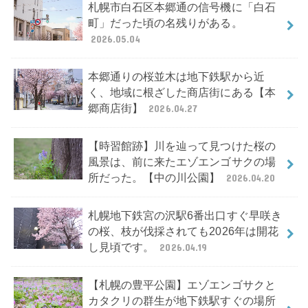
札幌市白石区本郷通の信号機に「白石
町」だった頃の名残りがある。
2026.05.04
本郷通りの桜並木は地下鉄駅から近
く、地域に根ざした商店街にある【本
郷商店街】
2026.04.27
【時習館跡】川を辿って見つけた桜の
風景は、前に来たエゾエンゴサクの場
所だった。【中の川公園】
2026.04.20
札幌地下鉄宮の沢駅6番出口すぐ早咲き
の桜、枝が伐採されても2026年は開花
し見頃です。
2026.04.19
【札幌の豊平公園】エゾエンゴサクと
カタクリの群生が地下鉄駅すぐの場所