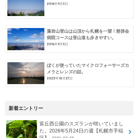
2016年9月3日
藻岩山登山は山頂から札幌を一望！慈啓会
病院コースは登山道も歩きやすい。
2016年9月5日
ぼくが使っていたマイクロフォーサーズカ
メラとレンズの話。
2022年10月27日
新着エントリー
富丘西公園のスズランが咲いていまし
た。2026年5月24日の週【札幌市手稲
区】
2026.05.25