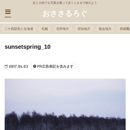
近くの街でも写真を撮って歩くとまるで旅のよう
おささるろぐ
menu
二十四節気と北海道
札幌
石狩地方
空知地方
後志地方
胆振地
sunsetspring_10
2017.04.03
PR広告表記を含みます