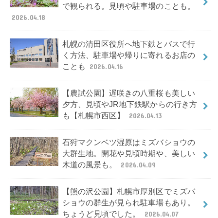
で観られる。見頃や駐車場のことも。
2026.04.18
札幌の清田区役所へ地下鉄とバスで行
く方法、駐車場や帰りに寄れるお店の
ことも
2026.04.16
【農試公園】遅咲きの八重桜も美しい
夕方、見頃やJR地下鉄駅からの行き方
も【札幌市西区】
2026.04.13
石狩マクンベツ湿原はミズバショウの
大群生地。開花や見頃時期や、美しい
木道の風景も。
2026.04.09
【熊の沢公園】札幌市厚別区でミズバ
ショウの群生が見られ駐車場もあり。
ちょうど見頃でした。
2026.04.07