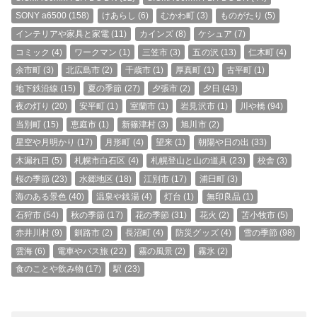
SONY a6500
(158)
けあらし
(6)
むかわ町
(3)
ものがたり
(5)
インテリアや家具と家電
(11)
カインズ
(8)
ケシュア
(7)
コミック
(4)
ワークマン
(1)
三笠市
(3)
五の沢
(13)
仁木町
(4)
余市町
(3)
北広島市
(2)
千歳市
(1)
厚真町
(1)
古平町
(1)
地下鉄沿線
(15)
夏の季節
(27)
夕張市
(2)
夕日
(43)
夜の灯り
(20)
安平町
(1)
室蘭市
(1)
岩見沢市
(1)
川や橋
(94)
当別町
(15)
恵庭市
(1)
新篠津村
(3)
旭川市
(2)
星空や月明かり
(17)
月形町
(4)
望来
(1)
朝陽や日の出
(33)
木漏れ日
(5)
札幌市白石区
(4)
札幌登山と山の道具
(23)
校舎
(3)
桜の季節
(23)
水郷地区
(18)
江別市
(17)
浦臼町
(3)
海のある景色
(40)
温泉や銭湯
(4)
灯台
(1)
無印良品
(1)
石狩市
(54)
秋の季節
(17)
花の季節
(31)
花火
(2)
苫小牧市
(5)
赤井川村
(9)
釧路市
(2)
長沼町
(4)
防災グッズ
(4)
雪の季節
(98)
雲海
(6)
電車やバス旅
(22)
霧の風景
(2)
霧氷
(2)
食のことや飲み物
(17)
駅
(23)