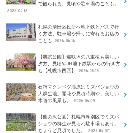
で観られる。見頃や駐車場のことも。
2026.04.18
札幌の清田区役所へ地下鉄とバスで行
く方法、駐車場や帰りに寄れるお店の
ことも
2026.04.16
【農試公園】遅咲きの八重桜も美しい
夕方、見頃やJR地下鉄駅からの行き方
も【札幌市西区】
2026.04.13
石狩マクンベツ湿原はミズバショウの
大群生地。開花や見頃時期や、美しい
木道の風景も。
2026.04.09
【熊の沢公園】札幌市厚別区でミズバ
ショウの群生が見られ駐車場もあり。
ちょうど見頃でした。
2026.04.07