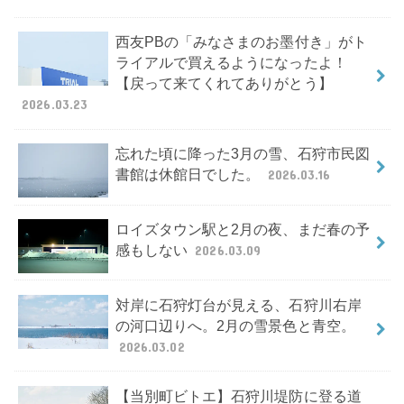
西友PBの「みなさまのお墨付き」がト
ライアルで買えるようになったよ！
【戻って来てくれてありがとう】
2026.03.23
忘れた頃に降った3月の雪、石狩市民図
書館は休館日でした。
2026.03.16
ロイズタウン駅と2月の夜、まだ春の予
感もしない
2026.03.09
対岸に石狩灯台が見える、石狩川右岸
の河口辺りへ。2月の雪景色と青空。
2026.03.02
【当別町ビトエ】石狩川堤防に登る道