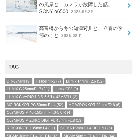
の風景と、カメラが故障した話。
SONY α6500
2026.02.22
高富橋から冬の知津狩川と、立春の季
節のこと
2026.02.11
TAG
DR-07MKII
(3)
Helios 44-2
(7)
Lumix 14mm F2.5
(52)
LUMIX G 25mm/F1.7
(21)
Lumix GF3
(9)
LUMIX G VARIO 1:3.5-5.6/14-42 ASPH.
(2)
MC ROKKOR-PG 50mm F1.4
(52)
MC W.ROKKOR 28mm F2.8
(6)
OLYMPUS M.40-150mm F4.0-5.6 R
(4)
OLYMPUS M.ZUIKO DIGITAL 45mm F1.8
(13)
ROKKOR-TC 135mm F4
(11)
SIGMA 16mm F1.4 DC DN
(25)
SIGMA 30mm F1.4 DC DN
(32)
SIGMA 56mm F1.4 DC DN
(44)