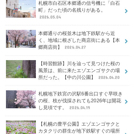
札幌市白石区本郷通の信号機に「白石
町」だった頃の名残りがある。
2026.05.04
本郷通りの桜並木は地下鉄駅から近
く、地域に根ざした商店街にある【本
郷商店街】
2026.04.27
【時習館跡】川を辿って見つけた桜の
風景は、前に来たエゾエンゴサクの場
所だった。【中の川公園】
2026.04.20
札幌地下鉄宮の沢駅6番出口すぐ早咲き
の桜、枝が伐採されても2026年は開花
し見頃です。
2026.04.19
【札幌の豊平公園】エゾエンゴサクと
カタクリの群生が地下鉄駅すぐの場所