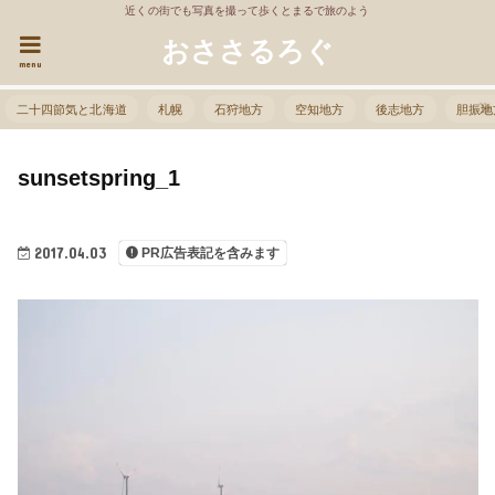
近くの街でも写真を撮って歩くとまるで旅のよう
おささるろぐ
menu
二十四節気と北海道
札幌
石狩地方
空知地方
後志地方
胆振地
sunsetspring_1
2017.04.03
PR広告表記を含みます