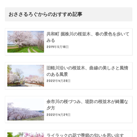
おささるろぐからのおすすめ記事
共和町 掘株川の桜並木、春の景色を歩いて
みる
2019年5月18日
旧軽川沿いの桜並木、曲線の美しさと風情
のある風景
2022年4月28日
余市川の桜づつみ、堤防の桜並木が綺麗な
夕方
2022年4月29日
ライラックの花で季節の匂いを思い出す