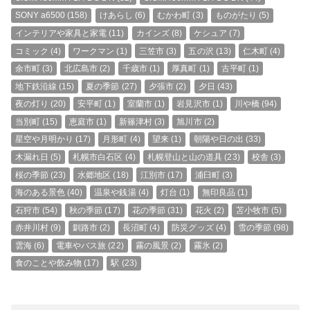
SONY a6500
(158)
けあらし
(6)
むかわ町
(3)
ものがたり
(5)
インテリアや家具と家電
(11)
カインズ
(8)
ケシュア
(7)
コミック
(4)
ワークマン
(1)
三笠市
(3)
五の沢
(13)
仁木町
(4)
余市町
(3)
北広島市
(2)
千歳市
(1)
厚真町
(1)
古平町
(1)
地下鉄沿線
(15)
夏の季節
(27)
夕張市
(2)
夕日
(43)
夜の灯り
(20)
安平町
(1)
室蘭市
(1)
岩見沢市
(1)
川や橋
(94)
当別町
(15)
恵庭市
(1)
新篠津村
(3)
旭川市
(2)
星空や月明かり
(17)
月形町
(4)
望来
(1)
朝陽や日の出
(33)
木漏れ日
(5)
札幌市白石区
(4)
札幌登山と山の道具
(23)
校舎
(3)
桜の季節
(23)
水郷地区
(18)
江別市
(17)
浦臼町
(3)
海のある景色
(40)
温泉や銭湯
(4)
灯台
(1)
無印良品
(1)
石狩市
(54)
秋の季節
(17)
花の季節
(31)
花火
(2)
苫小牧市
(5)
赤井川村
(9)
釧路市
(2)
長沼町
(4)
防災グッズ
(4)
雪の季節
(98)
雲海
(6)
電車やバス旅
(22)
霧の風景
(2)
霧氷
(2)
食のことや飲み物
(17)
駅
(23)