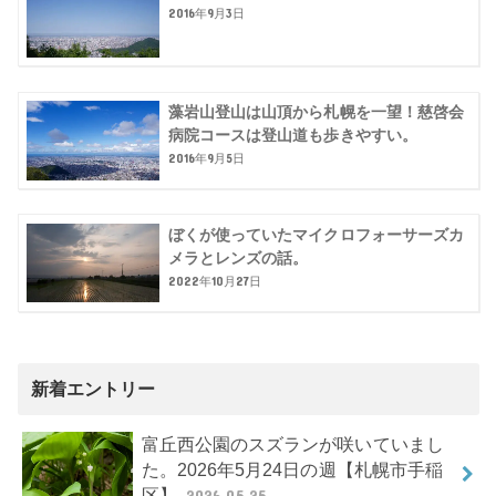
2016年9月3日
藻岩山登山は山頂から札幌を一望！慈啓会
病院コースは登山道も歩きやすい。
2016年9月5日
ぼくが使っていたマイクロフォーサーズカ
メラとレンズの話。
2022年10月27日
新着エントリー
富丘西公園のスズランが咲いていまし
た。2026年5月24日の週【札幌市手稲
区】
2026.05.25