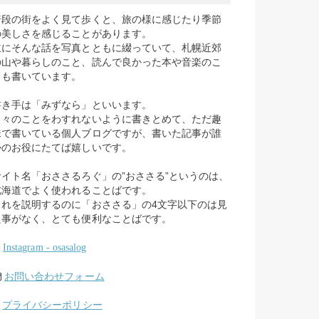
普段の街をよく見て歩くと、旅の様に感じたり季節
の美しさを感じることがあります。
主にそんな話を写真とともに綴っていて、札幌近郊
の山や暮らしのこと、読んで良かった本や音楽のこ
とも書いています。
書き手は「みずなら」といいます。
日々のことをわすれないように書きとめて、ただ趣
味で書いている個人ブログですが、書いた記事が誰
かのお役にたてば嬉しいです。
サイト名「おささるろぐ」の”おささる”というのは、
北海道でよく使われることばです。
これを説明するのに「おささる」の4文字以下のは見
た事がなく、とても便利なことばです。
Instagram - osasalog
お問い合わせフォーム
プライバシーポリシー