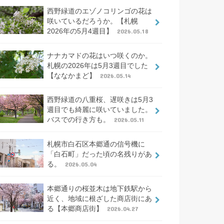
西野緑道のエゾノコリンゴの花は
咲いているだろうか。【札幌
2026年の5月4週目】
2026.05.18
ナナカマドの花はいつ咲くのか。
札幌の2026年は5月3週目でした
【ななかまど】
2026.05.14
西野緑道の八重桜、遅咲きは5月3
週目でも綺麗に咲いていました。
バスでの行き方も。
2026.05.11
札幌市白石区本郷通の信号機に
「白石町」だった頃の名残りがあ
る。
2026.05.04
本郷通りの桜並木は地下鉄駅から
近く、地域に根ざした商店街にあ
る【本郷商店街】
2026.04.27