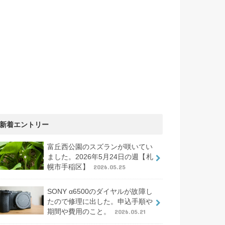
新着エントリー
富丘西公園のスズランが咲いてい
ました。2026年5月24日の週【札
幌市手稲区】
2026.05.25
SONY α6500のダイヤルが故障し
たので修理に出した。申込手順や
期間や費用のこと。
2026.05.21