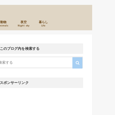
動物
夜空
暮らし
nimals
Night sky
Life
本のこと
カメラのこと
お店のこと
このブログ内を検索する
スポンサーリンク