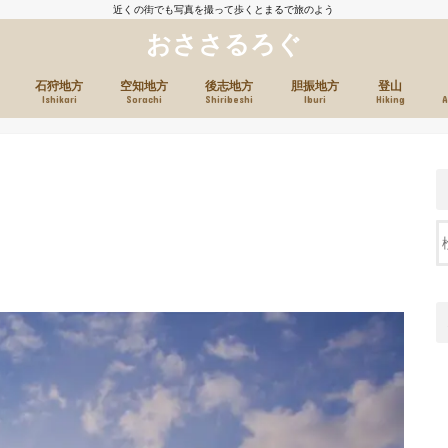
近くの街でも写真を撮って歩くとまるで旅のよう
おささるろぐ
石狩地方
空知地方
後志地方
胆振地方
登山
Ishikari
Sorachi
Shiribeshi
Iburi
Hiking
A