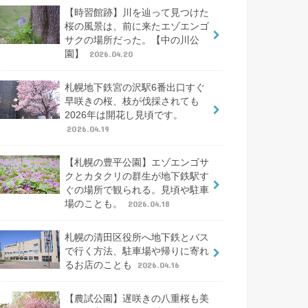
【時習館跡】川を辿って見つけた
桜の風景は、前に来たエゾエンゴ
サクの場所だった。【中の川公
園】
2026.04.20
札幌地下鉄宮の沢駅6番出口すぐ
早咲きの桜、枝が伐採されても
2026年は開花し見頃です。
2026.04.19
【札幌の豊平公園】エゾエンゴサ
クとカタクリの群生が地下鉄駅す
ぐの場所で観られる。見頃や駐車
場のことも。
2026.04.18
札幌の清田区役所へ地下鉄とバス
で行く方法、駐車場や帰りに寄れ
るお店のことも
2026.04.16
【農試公園】遅咲きの八重桜も美