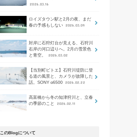
2026.03.16
ロイズタウン駅と2月の夜、まだ
春の予感もしない
2026.03.09
対岸に石狩灯台が見える、石狩川
右岸の河口辺りへ。2月の雪景色
と青空。
2026.03.02
【当別町ビトエ】石狩川堤防に登
る道の風景と、カメラが故障した
話。SONY α6500
2026.02.22
高富橋から冬の知津狩川と、立春
の季節のこと
2026.02.11
このBlogについて