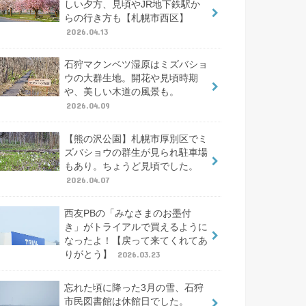
しい夕方、見頃やJR地下鉄駅か
らの行き方も【札幌市西区】
2026.04.13
石狩マクンベツ湿原はミズバショ
ウの大群生地。開花や見頃時期
や、美しい木道の風景も。
2026.04.09
【熊の沢公園】札幌市厚別区でミ
ズバショウの群生が見られ駐車場
もあり。ちょうど見頃でした。
2026.04.07
西友PBの「みなさまのお墨付
き」がトライアルで買えるように
なったよ！【戻って来てくれてあ
りがとう】
2026.03.23
忘れた頃に降った3月の雪、石狩
市民図書館は休館日でした。