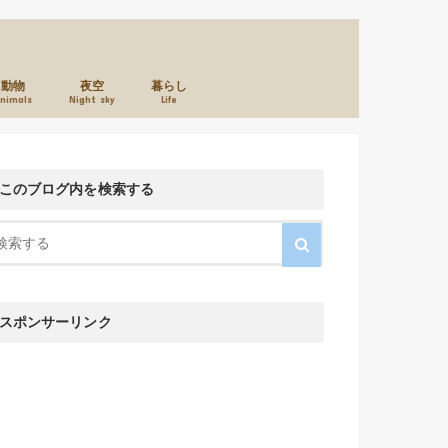
動物
夜空
暮らし
nimals
Night sky
Life
本のこと
カメラのこと
お店のこと
このブログ内を検索する
スポンサーリンク