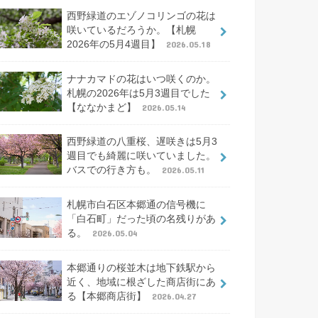
西野緑道のエゾノコリンゴの花は
咲いているだろうか。【札幌
2026年の5月4週目】
2026.05.18
ナナカマドの花はいつ咲くのか。
札幌の2026年は5月3週目でした
【ななかまど】
2026.05.14
西野緑道の八重桜、遅咲きは5月3
週目でも綺麗に咲いていました。
バスでの行き方も。
2026.05.11
札幌市白石区本郷通の信号機に
「白石町」だった頃の名残りがあ
る。
2026.05.04
本郷通りの桜並木は地下鉄駅から
近く、地域に根ざした商店街にあ
る【本郷商店街】
2026.04.27