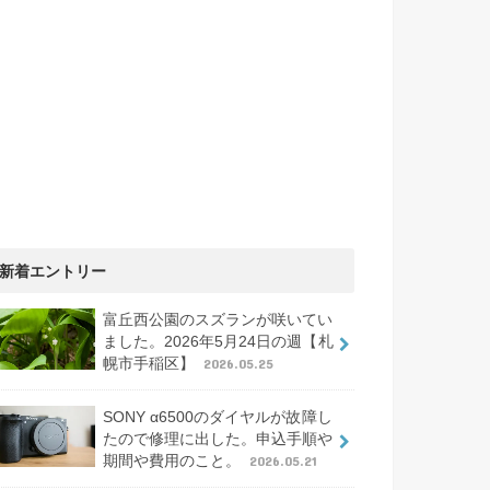
新着エントリー
富丘西公園のスズランが咲いてい
ました。2026年5月24日の週【札
幌市手稲区】
2026.05.25
SONY α6500のダイヤルが故障し
たので修理に出した。申込手順や
期間や費用のこと。
2026.05.21