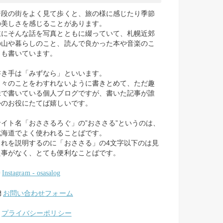
普段の街をよく見て歩くと、旅の様に感じたり季節
の美しさを感じることがあります。
主にそんな話を写真とともに綴っていて、札幌近郊
の山や暮らしのこと、読んで良かった本や音楽のこ
とも書いています。
書き手は「みずなら」といいます。
日々のことをわすれないように書きとめて、ただ趣
味で書いている個人ブログですが、書いた記事が誰
かのお役にたてば嬉しいです。
サイト名「おささるろぐ」の”おささる”というのは、
北海道でよく使われることばです。
これを説明するのに「おささる」の4文字以下のは見
た事がなく、とても便利なことばです。
Instagram - osasalog
お問い合わせフォーム
プライバシーポリシー