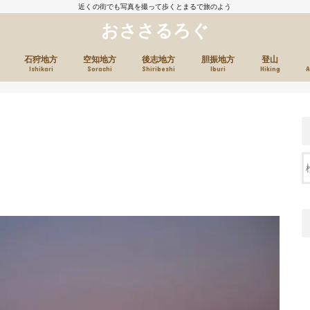
近くの街でも写真を撮って歩くとまるで旅のよう
おささるろぐ
石狩地方
空知地方
後志地方
胆振地方
登山
Ishikari
Sorachi
Shiribeshi
Iburi
Hiking
A