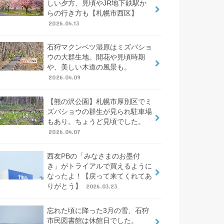
しい夕方、見頃やJR地下鉄駅か
らの行き方も【札幌市西区】
2026.04.13
石狩マクンベツ湿原はミズバショ
ウの大群生地。開花や見頃時期
や、美しい木道の風景も。
2026.04.09
【熊の沢公園】札幌市厚別区でミ
ズバショウの群生が見られ駐車場
もあり。ちょうど見頃でした。
2026.04.07
西友PBの「みなさまのお墨付
き」がトライアルで買えるように
なったよ！【戻って来てくれてあ
りがとう】
2026.03.23
忘れた頃に降った3月の雪、石狩
市民図書館は休館日でした。