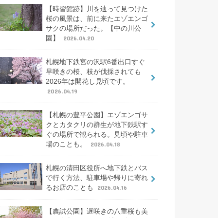
【時習館跡】川を辿って見つけた
桜の風景は、前に来たエゾエンゴ
サクの場所だった。【中の川公
園】
2026.04.20
札幌地下鉄宮の沢駅6番出口すぐ
早咲きの桜、枝が伐採されても
2026年は開花し見頃です。
2026.04.19
【札幌の豊平公園】エゾエンゴサ
クとカタクリの群生が地下鉄駅す
ぐの場所で観られる。見頃や駐車
場のことも。
2026.04.18
札幌の清田区役所へ地下鉄とバス
で行く方法、駐車場や帰りに寄れ
るお店のことも
2026.04.16
【農試公園】遅咲きの八重桜も美