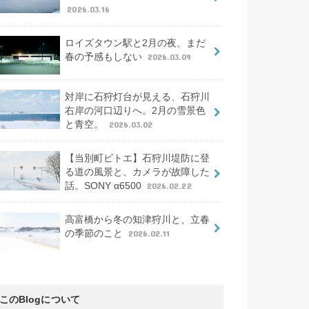
2026.03.16
ロイズタウン駅と2月の夜、まだ
春の予感もしない
2026.03.09
対岸に石狩灯台が見える、石狩川
右岸の河口辺りへ。2月の雪景色
と青空。
2026.03.02
【当別町ビトエ】石狩川堤防に登
る道の風景と、カメラが故障した
話。SONY α6500
2026.02.22
高富橋から冬の知津狩川と、立春
の季節のこと
2026.02.11
このBlogについて