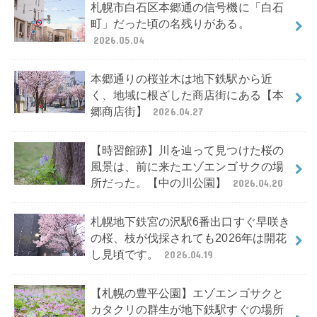
札幌市白石区本郷通の信号機に「白石
町」だった頃の名残りがある。
2026.05.04
本郷通りの桜並木は地下鉄駅から近
く、地域に根ざした商店街にある【本
郷商店街】
2026.04.27
【時習館跡】川を辿って見つけた桜の
風景は、前に来たエゾエンゴサクの場
所だった。【中の川公園】
2026.04.20
札幌地下鉄宮の沢駅6番出口すぐ早咲き
の桜、枝が伐採されても2026年は開花
し見頃です。
2026.04.19
【札幌の豊平公園】エゾエンゴサクと
カタクリの群生が地下鉄駅すぐの場所