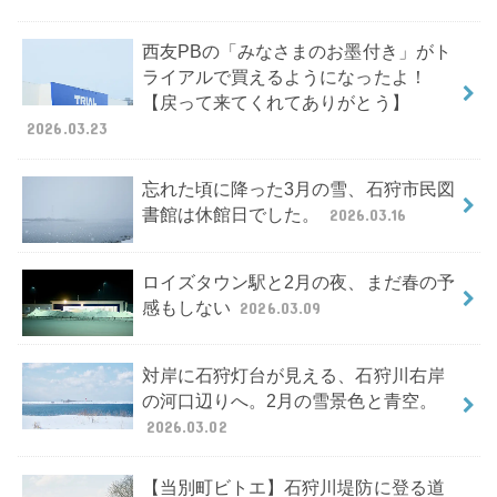
西友PBの「みなさまのお墨付き」がト
ライアルで買えるようになったよ！
【戻って来てくれてありがとう】
2026.03.23
忘れた頃に降った3月の雪、石狩市民図
書館は休館日でした。
2026.03.16
ロイズタウン駅と2月の夜、まだ春の予
感もしない
2026.03.09
対岸に石狩灯台が見える、石狩川右岸
の河口辺りへ。2月の雪景色と青空。
2026.03.02
【当別町ビトエ】石狩川堤防に登る道