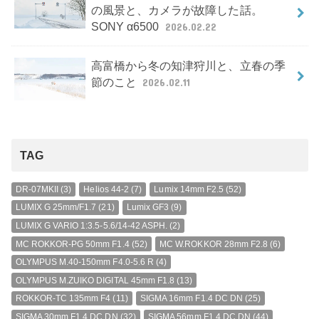
の風景と、カメラが故障した話。
SONY α6500
2026.02.22
高富橋から冬の知津狩川と、立春の季
節のこと
2026.02.11
TAG
DR-07MKII
(3)
Helios 44-2
(7)
Lumix 14mm F2.5
(52)
LUMIX G 25mm/F1.7
(21)
Lumix GF3
(9)
LUMIX G VARIO 1:3.5-5.6/14-42 ASPH.
(2)
MC ROKKOR-PG 50mm F1.4
(52)
MC W.ROKKOR 28mm F2.8
(6)
OLYMPUS M.40-150mm F4.0-5.6 R
(4)
OLYMPUS M.ZUIKO DIGITAL 45mm F1.8
(13)
ROKKOR-TC 135mm F4
(11)
SIGMA 16mm F1.4 DC DN
(25)
SIGMA 30mm F1.4 DC DN
(32)
SIGMA 56mm F1.4 DC DN
(44)