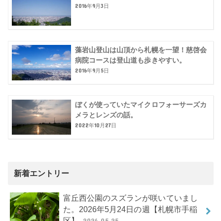
2016年9月3日
藻岩山登山は山頂から札幌を一望！慈啓会
病院コースは登山道も歩きやすい。
2016年9月5日
ぼくが使っていたマイクロフォーサーズカ
メラとレンズの話。
2022年10月27日
新着エントリー
富丘西公園のスズランが咲いていまし
た。2026年5月24日の週【札幌市手稲
区】
2026.05.25