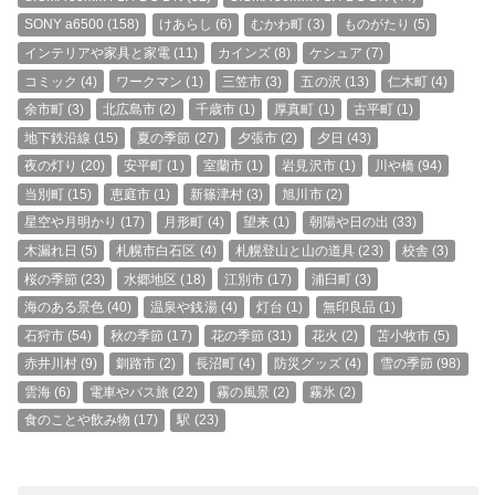
SONY a6500
(158)
けあらし
(6)
むかわ町
(3)
ものがたり
(5)
インテリアや家具と家電
(11)
カインズ
(8)
ケシュア
(7)
コミック
(4)
ワークマン
(1)
三笠市
(3)
五の沢
(13)
仁木町
(4)
余市町
(3)
北広島市
(2)
千歳市
(1)
厚真町
(1)
古平町
(1)
地下鉄沿線
(15)
夏の季節
(27)
夕張市
(2)
夕日
(43)
夜の灯り
(20)
安平町
(1)
室蘭市
(1)
岩見沢市
(1)
川や橋
(94)
当別町
(15)
恵庭市
(1)
新篠津村
(3)
旭川市
(2)
星空や月明かり
(17)
月形町
(4)
望来
(1)
朝陽や日の出
(33)
木漏れ日
(5)
札幌市白石区
(4)
札幌登山と山の道具
(23)
校舎
(3)
桜の季節
(23)
水郷地区
(18)
江別市
(17)
浦臼町
(3)
海のある景色
(40)
温泉や銭湯
(4)
灯台
(1)
無印良品
(1)
石狩市
(54)
秋の季節
(17)
花の季節
(31)
花火
(2)
苫小牧市
(5)
赤井川村
(9)
釧路市
(2)
長沼町
(4)
防災グッズ
(4)
雪の季節
(98)
雲海
(6)
電車やバス旅
(22)
霧の風景
(2)
霧氷
(2)
食のことや飲み物
(17)
駅
(23)