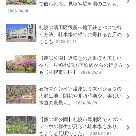
で観られる。見頃や駐車場のことも。
2026.04.18
札幌の清田区役所へ地下鉄とバスで行
く方法、駐車場や帰りに寄れるお店の
ことも
2026.04.16
【農試公園】遅咲きの八重桜も美しい
夕方、見頃やJR地下鉄駅からの行き方
も【札幌市西区】
2026.04.13
石狩マクンベツ湿原はミズバショウの
大群生地。開花や見頃時期や、美しい
木道の風景も。
2026.04.09
【熊の沢公園】札幌市厚別区でミズバ
ショウの群生が見られ駐車場もあり。
ちょうど見頃でした。
2026.04.07