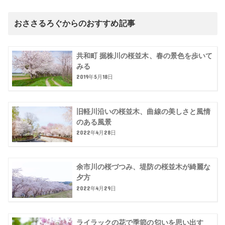
おささるろぐからのおすすめ記事
共和町 掘株川の桜並木、春の景色を歩いて
みる
2019年5月18日
旧軽川沿いの桜並木、曲線の美しさと風情
のある風景
2022年4月28日
余市川の桜づつみ、堤防の桜並木が綺麗な
夕方
2022年4月29日
ライラックの花で季節の匂いを思い出す