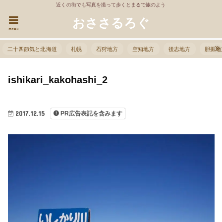
近くの街でも写真を撮って歩くとまるで旅のよう
おささるろぐ
menu
二十四節気と北海道
札幌
石狩地方
空知地方
後志地方
胆振地
ishikari_kakohashi_2
2017.12.15
PR広告表記を含みます