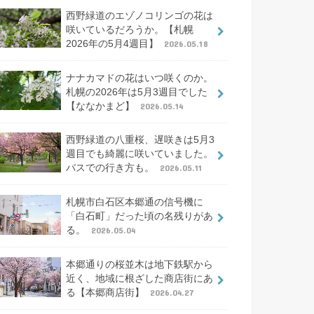
西野緑道のエゾノコリンゴの花は
咲いているだろうか。【札幌
2026年の5月4週目】
2026.05.18
ナナカマドの花はいつ咲くのか。
札幌の2026年は5月3週目でした
【ななかまど】
2026.05.14
西野緑道の八重桜、遅咲きは5月3
週目でも綺麗に咲いていました。
バスでの行き方も。
2026.05.11
札幌市白石区本郷通の信号機に
「白石町」だった頃の名残りがあ
る。
2026.05.04
本郷通りの桜並木は地下鉄駅から
近く、地域に根ざした商店街にあ
る【本郷商店街】
2026.04.27