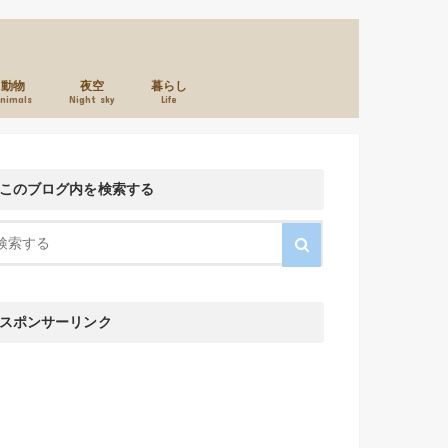
動物
夜空
暮らし
nimals
Night sky
Life
本のこと
カメラのこと
お店のこと
このブログ内を検索する
スポンサーリンク