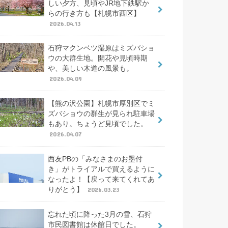
しい夕方、見頃やJR地下鉄駅か
らの行き方も【札幌市西区】
2026.04.13
石狩マクンベツ湿原はミズバショ
ウの大群生地。開花や見頃時期
や、美しい木道の風景も。
2026.04.09
【熊の沢公園】札幌市厚別区でミ
ズバショウの群生が見られ駐車場
もあり。ちょうど見頃でした。
2026.04.07
西友PBの「みなさまのお墨付
き」がトライアルで買えるように
なったよ！【戻って来てくれてあ
りがとう】
2026.03.23
忘れた頃に降った3月の雪、石狩
市民図書館は休館日でした。