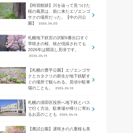
【時習館跡】川を辿って見つけた
桜の風景は、前に来たエゾエンゴ
サクの場所だった。【中の川公
園】
2026.04.20
札幌地下鉄宮の沢駅6番出口すぐ
早咲きの桜、枝が伐採されても
2026年は開花し見頃です。
2026.04.19
【札幌の豊平公園】エゾエンゴサ
クとカタクリの群生が地下鉄駅す
ぐの場所で観られる。見頃や駐車
場のことも。
2026.04.18
札幌の清田区役所へ地下鉄とバス
で行く方法、駐車場や帰りに寄れ
るお店のことも
2026.04.16
【農試公園】遅咲きの八重桜も美