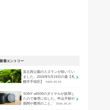
新着エントリー
富丘西公園のスズランが咲いてい
ました。2026年5月24日の週【札
幌市手稲区】
2026.05.25
SONY α6500のダイヤルが故障し
たので修理に出した。申込手順や
期間や費用のこと。
2026.05.21