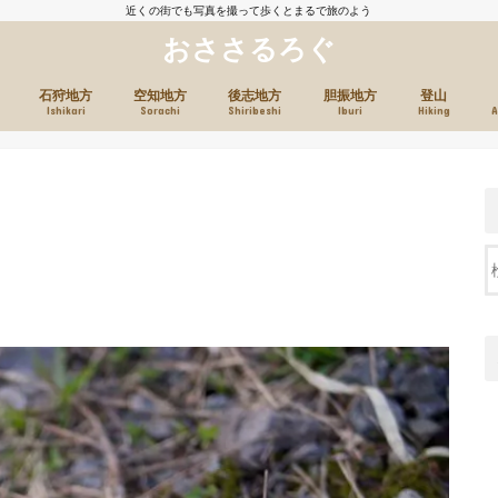
近くの街でも写真を撮って歩くとまるで旅のよう
おささるろぐ
石狩地方
空知地方
後志地方
胆振地方
登山
Ishikari
Sorachi
Shiribeshi
Iburi
Hiking
A