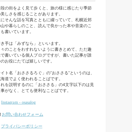
普段の街をよく見て歩くと、旅の様に感じたり季節
の美しさを感じることがあります。
主にそんな話を写真とともに綴っていて、札幌近郊
の山や暮らしのこと、読んで良かった本や音楽のこ
とも書いています。
書き手は「みずなら」といいます。
日々のことをわすれないように書きとめて、ただ趣
味で書いている個人ブログですが、書いた記事が誰
かのお役にたてば嬉しいです。
サイト名「おささるろぐ」の”おささる”というのは、
北海道でよく使われることばです。
これを説明するのに「おささる」の4文字以下のは見
た事がなく、とても便利なことばです。
Instagram - osasalog
お問い合わせフォーム
プライバシーポリシー