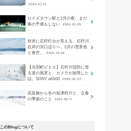
2026.03.16
ロイズタウン駅と2月の夜、まだ
春の予感もしない
2026.03.09
対岸に石狩灯台が見える、石狩川
右岸の河口辺りへ。2月の雪景色
と青空。
2026.03.02
【当別町ビトエ】石狩川堤防に登
る道の風景と、カメラが故障した
話。SONY α6500
2026.02.22
高富橋から冬の知津狩川と、立春
の季節のこと
2026.02.11
このBlogについて