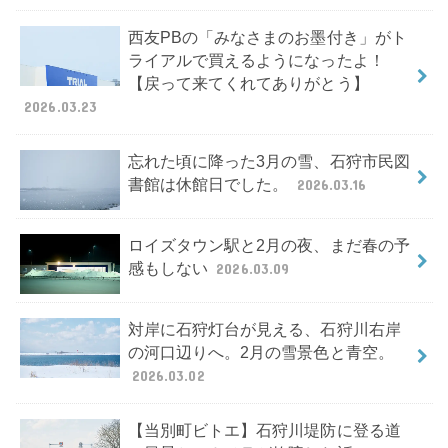
西友PBの「みなさまのお墨付き」がト
ライアルで買えるようになったよ！
【戻って来てくれてありがとう】
2026.03.23
忘れた頃に降った3月の雪、石狩市民図
書館は休館日でした。
2026.03.16
ロイズタウン駅と2月の夜、まだ春の予
感もしない
2026.03.09
対岸に石狩灯台が見える、石狩川右岸
の河口辺りへ。2月の雪景色と青空。
2026.03.02
【当別町ビトエ】石狩川堤防に登る道