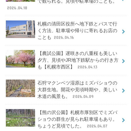
で観られる。見頃や駐車場のことも。
2026.04.18
札幌の清田区役所へ地下鉄とバスで行
く方法、駐車場や帰りに寄れるお店の
ことも
2026.04.16
【農試公園】遅咲きの八重桜も美しい
夕方、見頃やJR地下鉄駅からの行き方
も【札幌市西区】
2026.04.13
石狩マクンベツ湿原はミズバショウの
大群生地。開花や見頃時期や、美しい
木道の風景も。
2026.04.09
【熊の沢公園】札幌市厚別区でミズバ
ショウの群生が見られ駐車場もあり。
ちょうど見頃でした。
2026.04.07