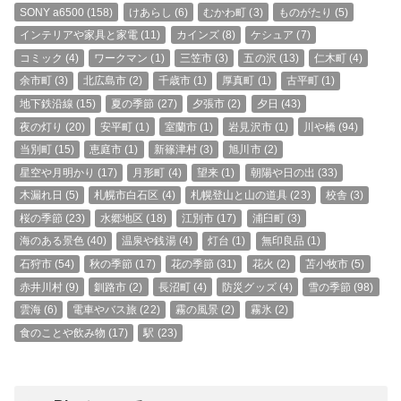
SONY a6500
(158)
けあらし
(6)
むかわ町
(3)
ものがたり
(5)
インテリアや家具と家電
(11)
カインズ
(8)
ケシュア
(7)
コミック
(4)
ワークマン
(1)
三笠市
(3)
五の沢
(13)
仁木町
(4)
余市町
(3)
北広島市
(2)
千歳市
(1)
厚真町
(1)
古平町
(1)
地下鉄沿線
(15)
夏の季節
(27)
夕張市
(2)
夕日
(43)
夜の灯り
(20)
安平町
(1)
室蘭市
(1)
岩見沢市
(1)
川や橋
(94)
当別町
(15)
恵庭市
(1)
新篠津村
(3)
旭川市
(2)
星空や月明かり
(17)
月形町
(4)
望来
(1)
朝陽や日の出
(33)
木漏れ日
(5)
札幌市白石区
(4)
札幌登山と山の道具
(23)
校舎
(3)
桜の季節
(23)
水郷地区
(18)
江別市
(17)
浦臼町
(3)
海のある景色
(40)
温泉や銭湯
(4)
灯台
(1)
無印良品
(1)
石狩市
(54)
秋の季節
(17)
花の季節
(31)
花火
(2)
苫小牧市
(5)
赤井川村
(9)
釧路市
(2)
長沼町
(4)
防災グッズ
(4)
雪の季節
(98)
雲海
(6)
電車やバス旅
(22)
霧の風景
(2)
霧氷
(2)
食のことや飲み物
(17)
駅
(23)