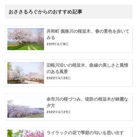
おささるろぐからのおすすめ記事
共和町 掘株川の桜並木、春の景色を歩いて
みる
2019年5月18日
旧軽川沿いの桜並木、曲線の美しさと風情
のある風景
2022年4月28日
余市川の桜づつみ、堤防の桜並木が綺麗な
夕方
2022年4月29日
ライラックの花で季節の匂いを思い出す