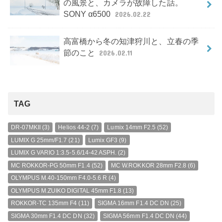
の風景と、カメラが故障した話。
SONY α6500
2026.02.22
高富橋から冬の知津狩川と、立春の季
節のこと
2026.02.11
TAG
DR-07MKII
(3)
Helios 44-2
(7)
Lumix 14mm F2.5
(52)
LUMIX G 25mm/F1.7
(21)
Lumix GF3
(9)
LUMIX G VARIO 1:3.5-5.6/14-42 ASPH.
(2)
MC ROKKOR-PG 50mm F1.4
(52)
MC W.ROKKOR 28mm F2.8
(6)
OLYMPUS M.40-150mm F4.0-5.6 R
(4)
OLYMPUS M.ZUIKO DIGITAL 45mm F1.8
(13)
ROKKOR-TC 135mm F4
(11)
SIGMA 16mm F1.4 DC DN
(25)
SIGMA 30mm F1.4 DC DN
(32)
SIGMA 56mm F1.4 DC DN
(44)