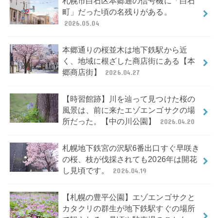
札幌市白石区本郷通の信号機に「白石
町」だった頃の名残りがある。
2026.05.04
本郷通りの桜並木は地下鉄駅から近
く、地域に根ざした商店街にある【本
郷商店街】
2026.04.27
【時習館跡】川を辿って見つけた桜の
風景は、前に来たエゾエンゴサクの場
所だった。【中の川公園】
2026.04.20
札幌地下鉄宮の沢駅6番出口すぐ早咲き
の桜、枝が伐採されても2026年は開花
し見頃です。
2026.04.19
【札幌の豊平公園】エゾエンゴサクと
カタクリの群生が地下鉄駅すぐの場所