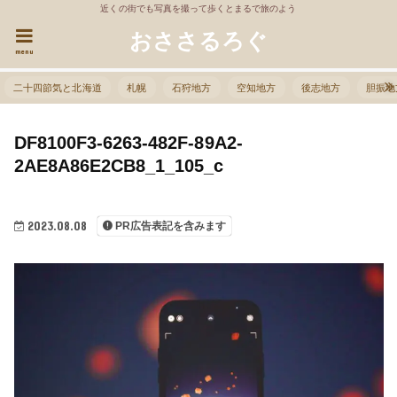
近くの街でも写真を撮って歩くとまるで旅のよう
おささるろぐ
menu
二十四節気と北海道
札幌
石狩地方
空知地方
後志地方
胆振地
DF8100F3-6263-482F-89A2-
2AE8A86E2CB8_1_105_c
2023.08.08
PR広告表記を含みます