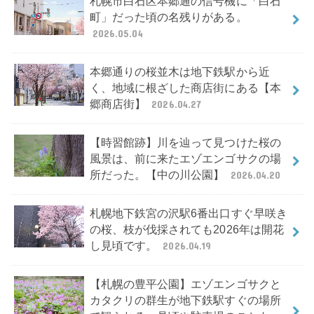
札幌市白石区本郷通の信号機に「白石
町」だった頃の名残りがある。
2026.05.04
本郷通りの桜並木は地下鉄駅から近
く、地域に根ざした商店街にある【本
郷商店街】
2026.04.27
【時習館跡】川を辿って見つけた桜の
風景は、前に来たエゾエンゴサクの場
所だった。【中の川公園】
2026.04.20
札幌地下鉄宮の沢駅6番出口すぐ早咲き
の桜、枝が伐採されても2026年は開花
し見頃です。
2026.04.19
【札幌の豊平公園】エゾエンゴサクと
カタクリの群生が地下鉄駅すぐの場所