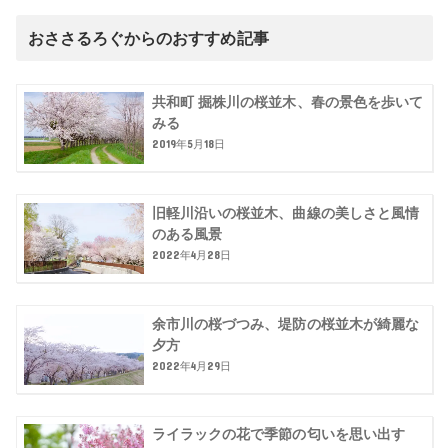
おささるろぐからのおすすめ記事
共和町 掘株川の桜並木、春の景色を歩いて
みる
2019年5月18日
旧軽川沿いの桜並木、曲線の美しさと風情
のある風景
2022年4月28日
余市川の桜づつみ、堤防の桜並木が綺麗な
夕方
2022年4月29日
ライラックの花で季節の匂いを思い出す