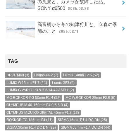
の風景と、カメラが故障した話。
SONY α6500
2026.02.22
高富橋から冬の知津狩川と、立春の季
節のこと
2026.02.11
TAG
DR-07MKII
(3)
Helios 44-2
(7)
Lumix 14mm F2.5
(52)
LUMIX G 25mm/F1.7
(21)
Lumix GF3
(9)
LUMIX G VARIO 1:3.5-5.6/14-42 ASPH.
(2)
MC ROKKOR-PG 50mm F1.4
(52)
MC W.ROKKOR 28mm F2.8
(6)
OLYMPUS M.40-150mm F4.0-5.6 R
(4)
OLYMPUS M.ZUIKO DIGITAL 45mm F1.8
(13)
ROKKOR-TC 135mm F4
(11)
SIGMA 16mm F1.4 DC DN
(25)
SIGMA 30mm F1.4 DC DN
(32)
SIGMA 56mm F1.4 DC DN
(44)