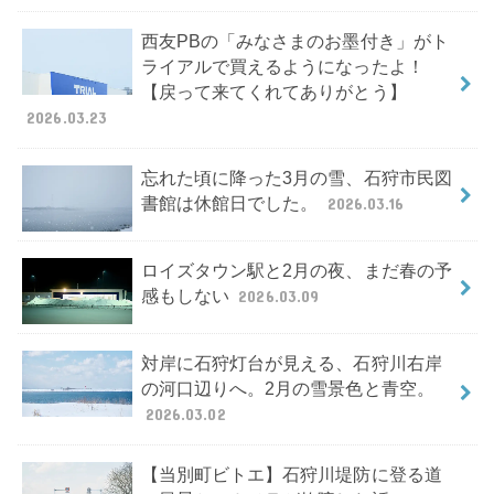
西友PBの「みなさまのお墨付き」がト
ライアルで買えるようになったよ！
【戻って来てくれてありがとう】
2026.03.23
忘れた頃に降った3月の雪、石狩市民図
書館は休館日でした。
2026.03.16
ロイズタウン駅と2月の夜、まだ春の予
感もしない
2026.03.09
対岸に石狩灯台が見える、石狩川右岸
の河口辺りへ。2月の雪景色と青空。
2026.03.02
【当別町ビトエ】石狩川堤防に登る道