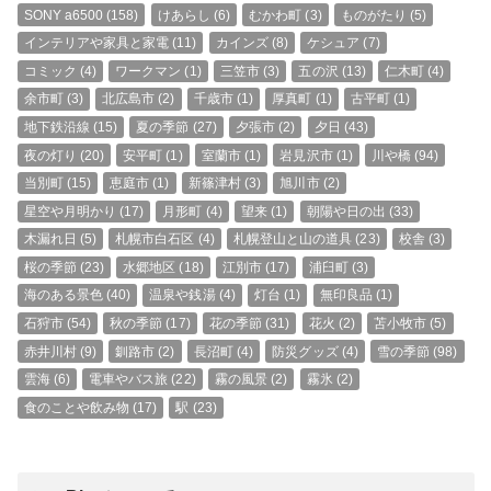
SONY a6500
(158)
けあらし
(6)
むかわ町
(3)
ものがたり
(5)
インテリアや家具と家電
(11)
カインズ
(8)
ケシュア
(7)
コミック
(4)
ワークマン
(1)
三笠市
(3)
五の沢
(13)
仁木町
(4)
余市町
(3)
北広島市
(2)
千歳市
(1)
厚真町
(1)
古平町
(1)
地下鉄沿線
(15)
夏の季節
(27)
夕張市
(2)
夕日
(43)
夜の灯り
(20)
安平町
(1)
室蘭市
(1)
岩見沢市
(1)
川や橋
(94)
当別町
(15)
恵庭市
(1)
新篠津村
(3)
旭川市
(2)
星空や月明かり
(17)
月形町
(4)
望来
(1)
朝陽や日の出
(33)
木漏れ日
(5)
札幌市白石区
(4)
札幌登山と山の道具
(23)
校舎
(3)
桜の季節
(23)
水郷地区
(18)
江別市
(17)
浦臼町
(3)
海のある景色
(40)
温泉や銭湯
(4)
灯台
(1)
無印良品
(1)
石狩市
(54)
秋の季節
(17)
花の季節
(31)
花火
(2)
苫小牧市
(5)
赤井川村
(9)
釧路市
(2)
長沼町
(4)
防災グッズ
(4)
雪の季節
(98)
雲海
(6)
電車やバス旅
(22)
霧の風景
(2)
霧氷
(2)
食のことや飲み物
(17)
駅
(23)