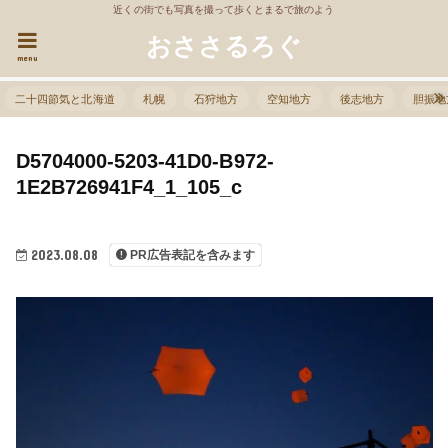
近くの街でも写真を撮って歩くとまるで旅のよう
おささるろぐ
menu
二十四節気と北海道
札幌
石狩地方
空知地方
後志地方
胆振地
D5704000-5203-41D0-B972-
1E2B726941F4_1_105_c
2023.08.08
PR広告表記を含みます