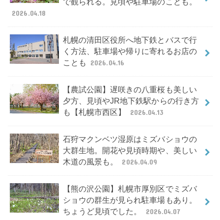
で観られる。見頃や駐車場のことも。
2026.04.18
札幌の清田区役所へ地下鉄とバスで行
く方法、駐車場や帰りに寄れるお店の
ことも
2026.04.16
【農試公園】遅咲きの八重桜も美しい
夕方、見頃やJR地下鉄駅からの行き方
も【札幌市西区】
2026.04.13
石狩マクンベツ湿原はミズバショウの
大群生地。開花や見頃時期や、美しい
木道の風景も。
2026.04.09
【熊の沢公園】札幌市厚別区でミズバ
ショウの群生が見られ駐車場もあり。
ちょうど見頃でした。
2026.04.07