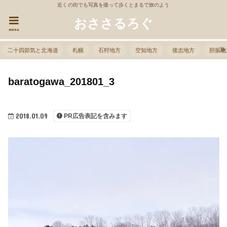
近くの街でも写真を撮って歩くとまるで旅のよう
おささるろぐ
menu
二十四節気と北海道
札幌
石狩地方
空知地方
後志地方
胆振地
baratogawa_201801_3
2018.01.09
PR広告表記を含みます