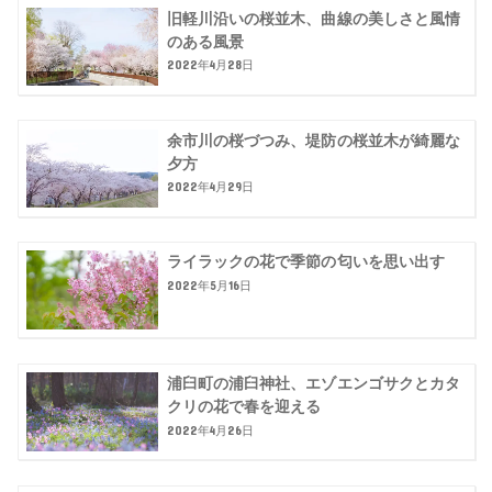
旧軽川沿いの桜並木、曲線の美しさと風情
のある風景
2022年4月28日
余市川の桜づつみ、堤防の桜並木が綺麗な
夕方
2022年4月29日
ライラックの花で季節の匂いを思い出す
2022年5月16日
浦臼町の浦臼神社、エゾエンゴサクとカタ
クリの花で春を迎える
2022年4月26日