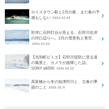
ロイズタウン駅と2月の夜、まだ春の予
感もしない
2026.03.09
対岸に石狩灯台が見える、石狩川右岸
の河口辺りへ。2月の雪景色と青空。
2026.03.02
【当別町ビトエ】石狩川堤防に登る道
の風景と、カメラが故障した話。
SONY α6500
2026.02.22
高富橋から冬の知津狩川と、立春の季
節のこと
2026.02.11