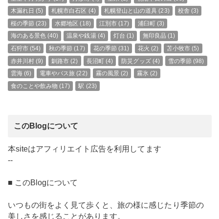
木漏れ日
(5)
札幌市白石区
(4)
札幌登山と山の道具
(23)
校舎
(3)
桜の季節
(23)
水郷地区
(18)
江別市
(17)
浦臼町
(3)
海のある景色
(40)
温泉や銭湯
(4)
灯台
(1)
無印良品
(1)
石狩市
(54)
秋の季節
(17)
花の季節
(31)
花火
(2)
苫小牧市
(5)
赤井川村
(9)
釧路市
(2)
長沼町
(4)
防災グッズ
(4)
雪の季節
(98)
雲海
(6)
電車やバス旅
(22)
霧の風景
(2)
霧氷
(2)
食のことや飲み物
(17)
駅
(23)
このBlogについて
本siteはアフィリエイト広告を利用してます
--
■ このBlogについて
いつもの街をよく見て歩くと、旅の様に感じたり季節の
美しさを感じることがあります。