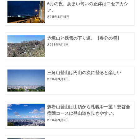
6月の夜、あまい匂いの正体はニセアカシ
ア。
2017年6月15日
赤坂山と残雪の下り道。【春分の頃】
2023年4月1日
三角山登山は円山の次に登ると楽しい
2016年9月3日
藻岩山登山は山頂から札幌を一望！慈啓会
病院コースは登山道も歩きやすい。
2016年9月5日