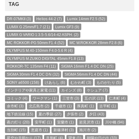
TAG
DR-07MKII
(3)
Helios 44-2
(7)
Lumix 14mm F2.5
(52)
LUMIX G 25mm/F1.7
(21)
Lumix GF3
(9)
LUMIX G VARIO 1:3.5-5.6/14-42 ASPH.
(2)
MC ROKKOR-PG 50mm F1.4
(52)
MC W.ROKKOR 28mm F2.8
(6)
OLYMPUS M.40-150mm F4.0-5.6 R
(4)
OLYMPUS M.ZUIKO DIGITAL 45mm F1.8
(13)
ROKKOR-TC 135mm F4
(11)
SIGMA 16mm F1.4 DC DN
(25)
SIGMA 30mm F1.4 DC DN
(32)
SIGMA 56mm F1.4 DC DN
(44)
SONY a6500
(158)
けあらし
(6)
むかわ町
(3)
ものがたり
(5)
インテリアや家具と家電
(11)
カインズ
(8)
ケシュア
(7)
コミック
(4)
ワークマン
(1)
三笠市
(3)
五の沢
(13)
仁木町
(4)
余市町
(3)
北広島市
(2)
千歳市
(1)
厚真町
(1)
古平町
(1)
地下鉄沿線
(15)
夏の季節
(27)
夕張市
(2)
夕日
(43)
夜の灯り
(20)
安平町
(1)
室蘭市
(1)
岩見沢市
(1)
川や橋
(94)
当別町
(15)
恵庭市
(1)
新篠津村
(3)
旭川市
(2)
星空や月明かり
(17)
月形町
(4)
望来
(1)
朝陽や日の出
(33)