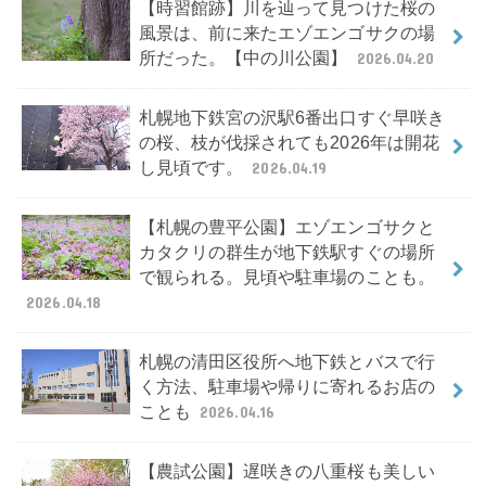
【時習館跡】川を辿って見つけた桜の
風景は、前に来たエゾエンゴサクの場
所だった。【中の川公園】
2026.04.20
札幌地下鉄宮の沢駅6番出口すぐ早咲き
の桜、枝が伐採されても2026年は開花
し見頃です。
2026.04.19
【札幌の豊平公園】エゾエンゴサクと
カタクリの群生が地下鉄駅すぐの場所
で観られる。見頃や駐車場のことも。
2026.04.18
札幌の清田区役所へ地下鉄とバスで行
く方法、駐車場や帰りに寄れるお店の
ことも
2026.04.16
【農試公園】遅咲きの八重桜も美しい