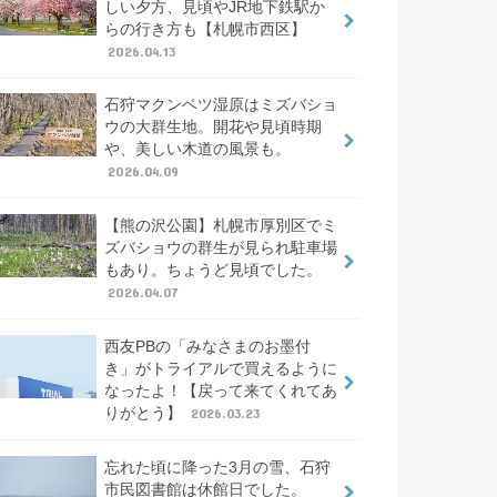
しい夕方、見頃やJR地下鉄駅か
らの行き方も【札幌市西区】
2026.04.13
石狩マクンベツ湿原はミズバショ
ウの大群生地。開花や見頃時期
や、美しい木道の風景も。
2026.04.09
【熊の沢公園】札幌市厚別区でミ
ズバショウの群生が見られ駐車場
もあり。ちょうど見頃でした。
2026.04.07
西友PBの「みなさまのお墨付
き」がトライアルで買えるように
なったよ！【戻って来てくれてあ
りがとう】
2026.03.23
忘れた頃に降った3月の雪、石狩
市民図書館は休館日でした。