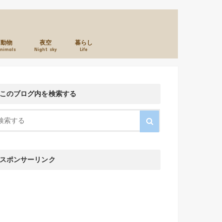
動物
夜空
暮らし
nimals
Night sky
Life
本のこと
カメラのこと
お店のこと
このブログ内を検索する
スポンサーリンク