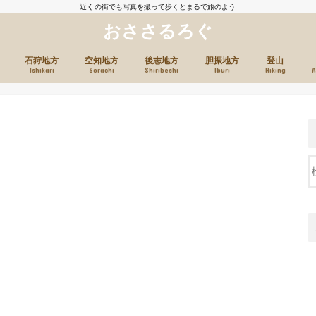
近くの街でも写真を撮って歩くとまるで旅のよう
おささるろぐ
石狩地方
空知地方
後志地方
胆振地方
登山
Ishikari
Sorachi
Shiribeshi
Iburi
Hiking
A