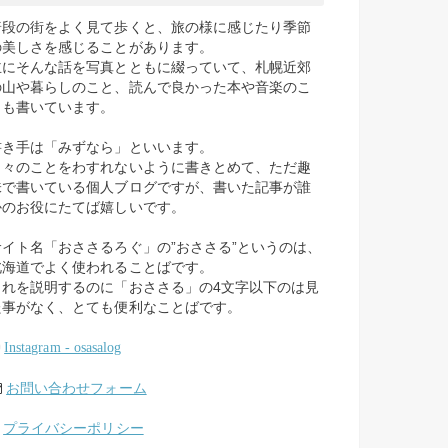
普段の街をよく見て歩くと、旅の様に感じたり季節
の美しさを感じることがあります。
主にそんな話を写真とともに綴っていて、札幌近郊
の山や暮らしのこと、読んで良かった本や音楽のこ
とも書いています。
書き手は「みずなら」といいます。
日々のことをわすれないように書きとめて、ただ趣
味で書いている個人ブログですが、書いた記事が誰
かのお役にたてば嬉しいです。
サイト名「おささるろぐ」の”おささる”というのは、
北海道でよく使われることばです。
これを説明するのに「おささる」の4文字以下のは見
た事がなく、とても便利なことばです。
Instagram - osasalog
お問い合わせフォーム
プライバシーポリシー