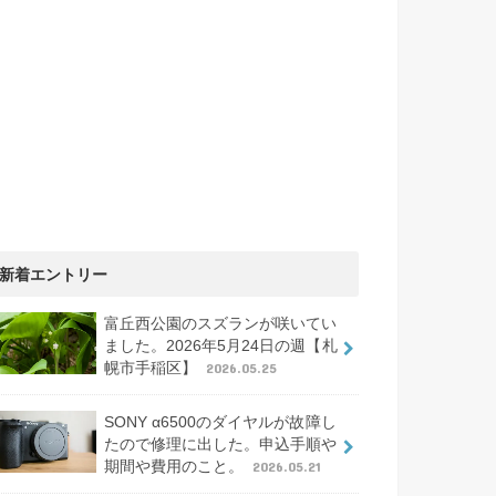
新着エントリー
富丘西公園のスズランが咲いてい
ました。2026年5月24日の週【札
幌市手稲区】
2026.05.25
SONY α6500のダイヤルが故障し
たので修理に出した。申込手順や
期間や費用のこと。
2026.05.21