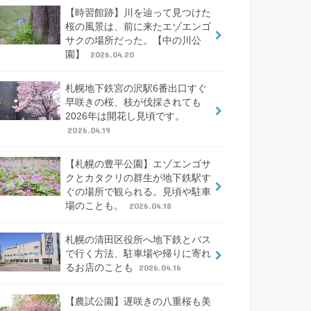
【時習館跡】川を辿って見つけた
桜の風景は、前に来たエゾエンゴ
サクの場所だった。【中の川公
園】
2026.04.20
札幌地下鉄宮の沢駅6番出口すぐ
早咲きの桜、枝が伐採されても
2026年は開花し見頃です。
2026.04.19
【札幌の豊平公園】エゾエンゴサ
クとカタクリの群生が地下鉄駅す
ぐの場所で観られる。見頃や駐車
場のことも。
2026.04.18
札幌の清田区役所へ地下鉄とバス
で行く方法、駐車場や帰りに寄れ
るお店のことも
2026.04.16
【農試公園】遅咲きの八重桜も美