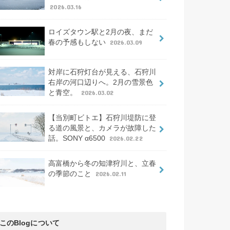
2026.03.16
ロイズタウン駅と2月の夜、まだ
春の予感もしない
2026.03.09
対岸に石狩灯台が見える、石狩川
右岸の河口辺りへ。2月の雪景色
と青空。
2026.03.02
【当別町ビトエ】石狩川堤防に登
る道の風景と、カメラが故障した
話。SONY α6500
2026.02.22
高富橋から冬の知津狩川と、立春
の季節のこと
2026.02.11
このBlogについて