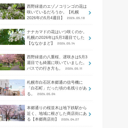
西野緑道のエゾノコリンゴの花は
咲いているだろうか。【札幌
2026年の5月4週目】
2026.05.18
ナナカマドの花はいつ咲くのか。
札幌の2026年は5月3週目でした
【ななかまど】
2026.05.14
西野緑道の八重桜、遅咲きは5月3
週目でも綺麗に咲いていました。
バスでの行き方も。
2026.05.11
札幌市白石区本郷通の信号機に
「白石町」だった頃の名残りがあ
る。
2026.05.04
本郷通りの桜並木は地下鉄駅から
近く、地域に根ざした商店街にあ
る【本郷商店街】
2026.04.27