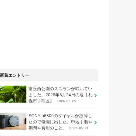
新着エントリー
富丘西公園のスズランが咲いてい
ました。2026年5月24日の週【札
幌市手稲区】
2026.05.25
SONY α6500のダイヤルが故障し
たので修理に出した。申込手順や
期間や費用のこと。
2026.05.21