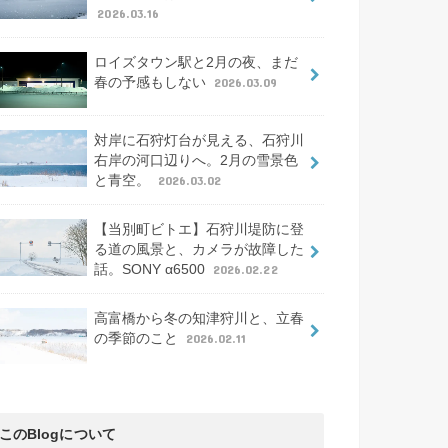
2026.03.16
ロイズタウン駅と2月の夜、まだ
春の予感もしない
2026.03.09
対岸に石狩灯台が見える、石狩川
右岸の河口辺りへ。2月の雪景色
と青空。
2026.03.02
【当別町ビトエ】石狩川堤防に登
る道の風景と、カメラが故障した
話。SONY α6500
2026.02.22
高富橋から冬の知津狩川と、立春
の季節のこと
2026.02.11
このBlogについて