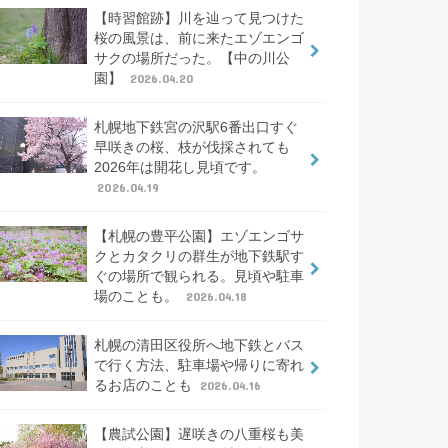
【時習館跡】川を辿って見つけた
桜の風景は、前に来たエゾエンゴ
サクの場所だった。【中の川公
園】
2026.04.20
札幌地下鉄宮の沢駅6番出口すぐ
早咲きの桜、枝が伐採されても
2026年は開花し見頃です。
2026.04.19
【札幌の豊平公園】エゾエンゴサ
クとカタクリの群生が地下鉄駅す
ぐの場所で観られる。見頃や駐車
場のことも。
2026.04.18
札幌の清田区役所へ地下鉄とバス
で行く方法、駐車場や帰りに寄れ
るお店のことも
2026.04.16
【農試公園】遅咲きの八重桜も美