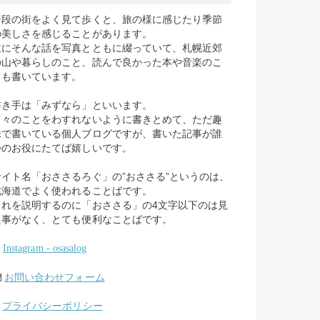
普段の街をよく見て歩くと、旅の様に感じたり季節
の美しさを感じることがあります。
主にそんな話を写真とともに綴っていて、札幌近郊
の山や暮らしのこと、読んで良かった本や音楽のこ
とも書いています。
書き手は「みずなら」といいます。
日々のことをわすれないように書きとめて、ただ趣
味で書いている個人ブログですが、書いた記事が誰
かのお役にたてば嬉しいです。
サイト名「おささるろぐ」の”おささる”というのは、
北海道でよく使われることばです。
これを説明するのに「おささる」の4文字以下のは見
た事がなく、とても便利なことばです。
Instagram - osasalog
お問い合わせフォーム
プライバシーポリシー