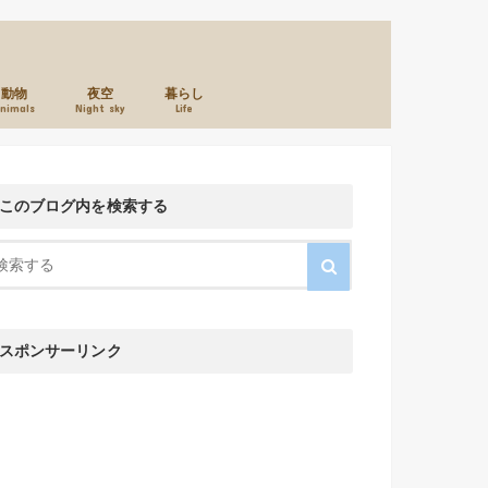
動物
夜空
暮らし
nimals
Night sky
Life
本のこと
カメラのこと
お店のこと
このブログ内を検索する
スポンサーリンク