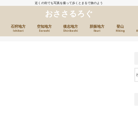
近くの街でも写真を撮って歩くとまるで旅のよう
おささるろぐ
石狩地方
空知地方
後志地方
胆振地方
登山
Ishikari
Sorachi
Shiribeshi
Iburi
Hiking
A