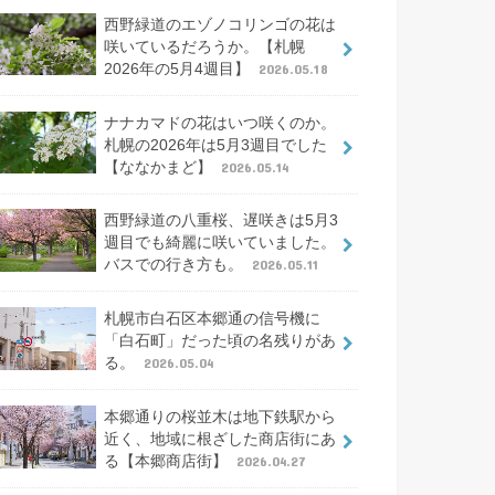
西野緑道のエゾノコリンゴの花は
咲いているだろうか。【札幌
2026年の5月4週目】
2026.05.18
ナナカマドの花はいつ咲くのか。
札幌の2026年は5月3週目でした
【ななかまど】
2026.05.14
西野緑道の八重桜、遅咲きは5月3
週目でも綺麗に咲いていました。
バスでの行き方も。
2026.05.11
札幌市白石区本郷通の信号機に
「白石町」だった頃の名残りがあ
る。
2026.05.04
本郷通りの桜並木は地下鉄駅から
近く、地域に根ざした商店街にあ
る【本郷商店街】
2026.04.27