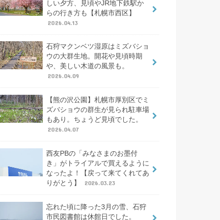
しい夕方、見頃やJR地下鉄駅か
らの行き方も【札幌市西区】
2026.04.13
石狩マクンベツ湿原はミズバショ
ウの大群生地。開花や見頃時期
や、美しい木道の風景も。
2026.04.09
【熊の沢公園】札幌市厚別区でミ
ズバショウの群生が見られ駐車場
もあり。ちょうど見頃でした。
2026.04.07
西友PBの「みなさまのお墨付
き」がトライアルで買えるように
なったよ！【戻って来てくれてあ
りがとう】
2026.03.23
忘れた頃に降った3月の雪、石狩
市民図書館は休館日でした。