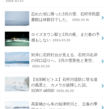
2026.03.23
忘れた頃に降った3月の雪、石狩市民図
書館は休館日でした。
2026.03.16
ロイズタウン駅と2月の夜、まだ春の予
感もしない
2026.03.09
対岸に石狩灯台が見える、石狩川右岸
の河口辺りへ。2月の雪景色と青空。
2026.03.02
【当別町ビトエ】石狩川堤防に登る道
の風景と、カメラが故障した話。
SONY α6500
2026.02.22
高富橋から冬の知津狩川と、立春の季