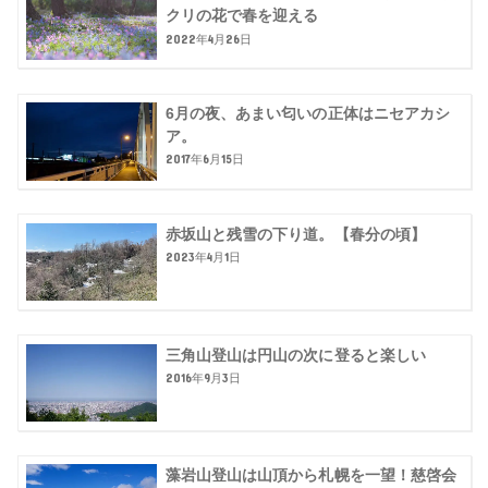
クリの花で春を迎える
2022年4月26日
6月の夜、あまい匂いの正体はニセアカシ
ア。
2017年6月15日
赤坂山と残雪の下り道。【春分の頃】
2023年4月1日
三角山登山は円山の次に登ると楽しい
2016年9月3日
藻岩山登山は山頂から札幌を一望！慈啓会