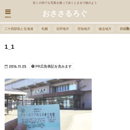
近くの街でも写真を撮って歩くとまるで旅のよう
おささるろぐ
menu
二十四節気と北海道
札幌
石狩地方
空知地方
後志地方
胆振地
1_1
2016.11.25
PR広告表記を含みます