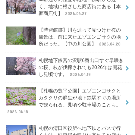
く、地域に根ざした商店街にある【本
郷商店街】
2026.04.27
【時習館跡】川を辿って見つけた桜の
風景は、前に来たエゾエンゴサクの場
所だった。【中の川公園】
2026.04.20
札幌地下鉄宮の沢駅6番出口すぐ早咲き
の桜、枝が伐採されても2026年は開花
し見頃です。
2026.04.19
【札幌の豊平公園】エゾエンゴサクと
カタクリの群生が地下鉄駅すぐの場所
で観られる。見頃や駐車場のことも。
2026.04.18
札幌の清田区役所へ地下鉄とバスで行