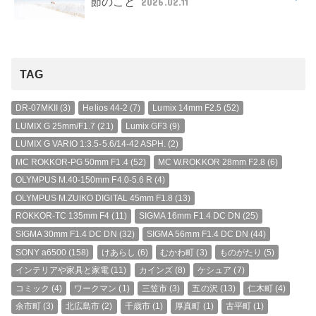
節のこと
2026.02.11
TAG
DR-07MKII
(3)
Helios 44-2
(7)
Lumix 14mm F2.5
(52)
LUMIX G 25mm/F1.7
(21)
Lumix GF3
(9)
LUMIX G VARIO 1:3.5-5.6/14-42 ASPH.
(2)
MC ROKKOR-PG 50mm F1.4
(52)
MC W.ROKKOR 28mm F2.8
(6)
OLYMPUS M.40-150mm F4.0-5.6 R
(4)
OLYMPUS M.ZUIKO DIGITAL 45mm F1.8
(13)
ROKKOR-TC 135mm F4
(11)
SIGMA 16mm F1.4 DC DN
(25)
SIGMA 30mm F1.4 DC DN
(32)
SIGMA 56mm F1.4 DC DN
(44)
SONY a6500
(158)
けあらし
(6)
むかわ町
(3)
ものがたり
(5)
インテリアや家具と家電
(11)
カインズ
(8)
ケシュア
(7)
コミック
(4)
ワークマン
(1)
三笠市
(3)
五の沢
(13)
仁木町
(4)
余市町
(3)
北広島市
(2)
千歳市
(1)
厚真町
(1)
古平町
(1)