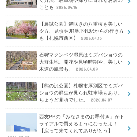
く方法、駐車場や帰りに寄れるお店の
ことも
2026.04.16
【農試公園】遅咲きの八重桜も美しい
夕方、見頃やJR地下鉄駅からの行き方
も【札幌市西区】
2026.04.13
石狩マクンベツ湿原はミズバショウの
大群生地。開花や見頃時期や、美しい
木道の風景も。
2026.04.09
【熊の沢公園】札幌市厚別区でミズバ
ショウの群生が見られ駐車場もあり。
ちょうど見頃でした。
2026.04.07
西友PBの「みなさまのお墨付き」がト
ライアルで買えるようになったよ！
【戻って来てくれてありがとう】