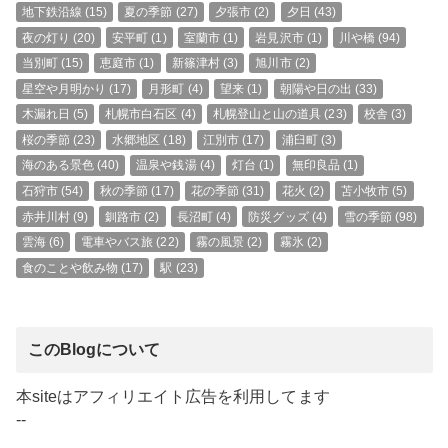
地下鉄沿線
(15)
夏の季節
(27)
夕張市
(2)
夕日
(43)
夜の灯り
(20)
安平町
(1)
室蘭市
(1)
岩見沢市
(1)
川や橋
(94)
当別町
(15)
恵庭市
(1)
新篠津村
(3)
旭川市
(2)
星空や月明かり
(17)
月形町
(4)
望来
(1)
朝陽や日の出
(33)
木漏れ日
(5)
札幌市白石区
(4)
札幌登山と山の道具
(23)
校舎
(3)
桜の季節
(23)
水郷地区
(18)
江別市
(17)
浦臼町
(3)
海のある景色
(40)
温泉や銭湯
(4)
灯台
(1)
無印良品
(1)
石狩市
(54)
秋の季節
(17)
花の季節
(31)
花火
(2)
苫小牧市
(5)
赤井川村
(9)
釧路市
(2)
長沼町
(4)
防災グッズ
(4)
雪の季節
(98)
雲海
(6)
電車やバス旅
(22)
霧の風景
(2)
霧氷
(2)
食のことや飲み物
(17)
駅
(23)
このBlogについて
本siteはアフィリエイト広告を利用してます
--