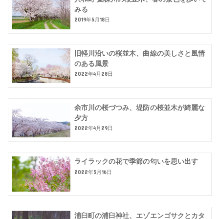
みる
2019年5月18日
旧軽川沿いの桜並木、曲線の美しさと風情
のある風景
2022年4月28日
余市川の桜づつみ、堤防の桜並木が綺麗な
夕方
2022年4月29日
ライラックの花で季節の匂いを思い出す
2022年5月16日
浦臼町の浦臼神社、エゾエンゴサクとカタ