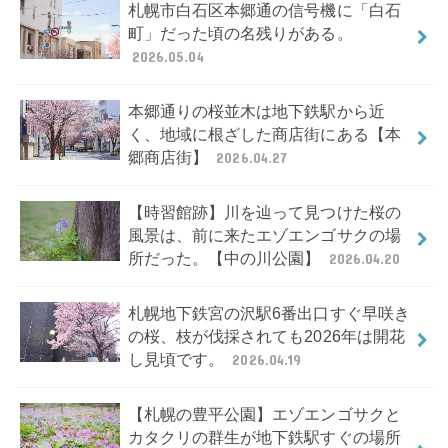
札幌市白石区本郷通の信号機に「白石
町」だった頃の名残りがある。
2026.05.04
本郷通りの桜並木は地下鉄駅から近
く、地域に根ざした商店街にある【本
郷商店街】
2026.04.27
【時習館跡】川を辿って見つけた桜の
風景は、前に来たエゾエンゴサクの場
所だった。【中の川公園】
2026.04.20
札幌地下鉄宮の沢駅6番出口すぐ早咲き
の桜、枝が伐採されても2026年は開花
し見頃です。
2026.04.19
【札幌の豊平公園】エゾエンゴサクと
カタクリの群生が地下鉄駅すぐの場所