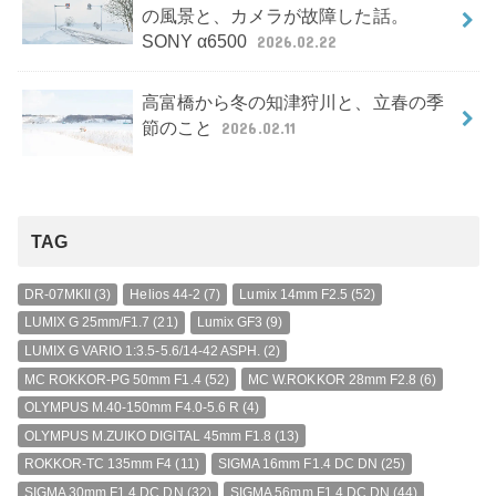
の風景と、カメラが故障した話。
SONY α6500
2026.02.22
高富橋から冬の知津狩川と、立春の季
節のこと
2026.02.11
TAG
DR-07MKII
(3)
Helios 44-2
(7)
Lumix 14mm F2.5
(52)
LUMIX G 25mm/F1.7
(21)
Lumix GF3
(9)
LUMIX G VARIO 1:3.5-5.6/14-42 ASPH.
(2)
MC ROKKOR-PG 50mm F1.4
(52)
MC W.ROKKOR 28mm F2.8
(6)
OLYMPUS M.40-150mm F4.0-5.6 R
(4)
OLYMPUS M.ZUIKO DIGITAL 45mm F1.8
(13)
ROKKOR-TC 135mm F4
(11)
SIGMA 16mm F1.4 DC DN
(25)
SIGMA 30mm F1.4 DC DN
(32)
SIGMA 56mm F1.4 DC DN
(44)