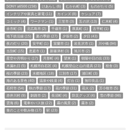
SONY a6500
(158)
けあらし
(6)
むかわ町
(3)
ものがたり
(5)
インテリアや家具と家電
(11)
カインズ
(8)
ケシュア
(7)
コミック
(4)
ワークマン
(1)
三笠市
(3)
五の沢
(13)
仁木町
(4)
余市町
(3)
北広島市
(2)
千歳市
(1)
厚真町
(1)
古平町
(1)
地下鉄沿線
(15)
夏の季節
(27)
夕張市
(2)
夕日
(43)
夜の灯り
(20)
安平町
(1)
室蘭市
(1)
岩見沢市
(1)
川や橋
(94)
当別町
(15)
恵庭市
(1)
新篠津村
(3)
旭川市
(2)
星空や月明かり
(17)
月形町
(4)
望来
(1)
朝陽や日の出
(33)
木漏れ日
(5)
札幌市白石区
(4)
札幌登山と山の道具
(23)
校舎
(3)
桜の季節
(23)
水郷地区
(18)
江別市
(17)
浦臼町
(3)
海のある景色
(40)
温泉や銭湯
(4)
灯台
(1)
無印良品
(1)
石狩市
(54)
秋の季節
(17)
花の季節
(31)
花火
(2)
苫小牧市
(5)
赤井川村
(9)
釧路市
(2)
長沼町
(4)
防災グッズ
(4)
雪の季節
(98)
雲海
(6)
電車やバス旅
(22)
霧の風景
(2)
霧氷
(2)
食のことや飲み物
(17)
駅
(23)