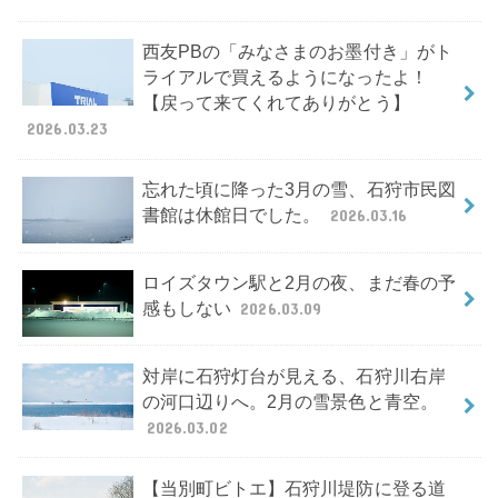
西友PBの「みなさまのお墨付き」がト
ライアルで買えるようになったよ！
【戻って来てくれてありがとう】
2026.03.23
忘れた頃に降った3月の雪、石狩市民図
書館は休館日でした。
2026.03.16
ロイズタウン駅と2月の夜、まだ春の予
感もしない
2026.03.09
対岸に石狩灯台が見える、石狩川右岸
の河口辺りへ。2月の雪景色と青空。
2026.03.02
【当別町ビトエ】石狩川堤防に登る道