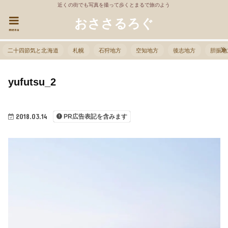
近くの街でも写真を撮って歩くとまるで旅のよう
おささるろぐ
menu
二十四節気と北海道
札幌
石狩地方
空知地方
後志地方
胆振地
yufutsu_2
2018.03.14
PR広告表記を含みます