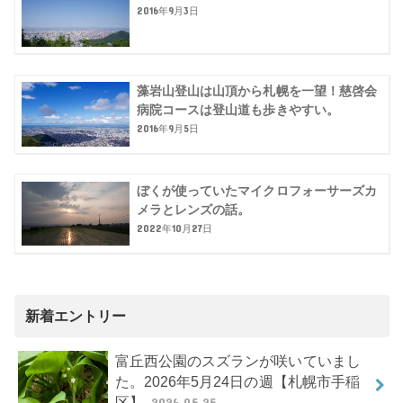
2016年9月3日
藻岩山登山は山頂から札幌を一望！慈啓会
病院コースは登山道も歩きやすい。
2016年9月5日
ぼくが使っていたマイクロフォーサーズカ
メラとレンズの話。
2022年10月27日
新着エントリー
富丘西公園のスズランが咲いていまし
た。2026年5月24日の週【札幌市手稲
区】
2026.05.25