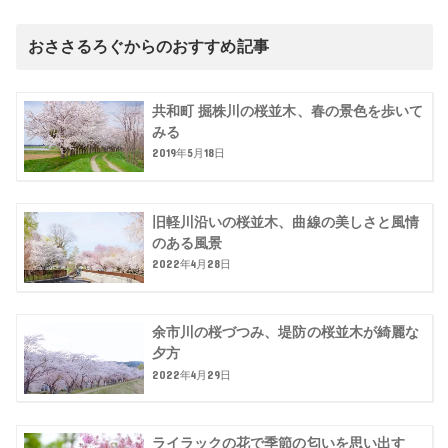
おささるろぐからのおすすめ記事
共和町 掘株川の桜並木、春の景色を歩いて
みる
2019年5月18日
旧軽川沿いの桜並木、曲線の美しさと風情
のある風景
2022年4月28日
余市川の桜づつみ、堤防の桜並木が綺麗な
夕方
2022年4月29日
ライラックの花で季節の匂いを思い出す