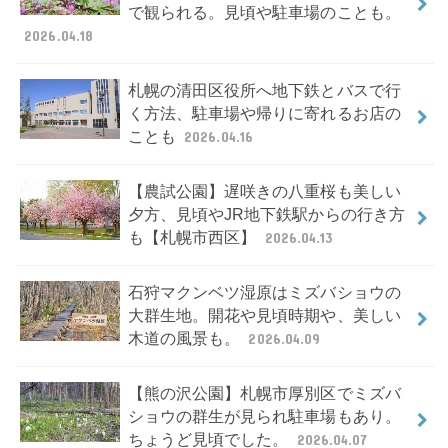
で観られる。見頃や駐車場のことも。
2026.04.18
札幌の清田区役所へ地下鉄とバスで行
く方法、駐車場や帰りに寄れるお店の
ことも
2026.04.16
【農試公園】遅咲きの八重桜も美しい
夕方、見頃やJR地下鉄駅からの行き方
も【札幌市西区】
2026.04.13
石狩マクンベツ湿原はミズバショウの
大群生地。開花や見頃時期や、美しい
木道の風景も。
2026.04.09
【熊の沢公園】札幌市厚別区でミズバ
ショウの群生が見られ駐車場もあり。
ちょうど見頃でした。
2026.04.07