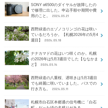
SONY α6500のダイヤルが故障したの
で修理に出した。申込手順や期間や費
用のこと。
2026.05.21
西野緑道のエゾノコリンゴの花は咲い
ているだろうか。【札幌2026年の5月4
週目】
2026.05.18
ナナカマドの花はいつ咲くのか。札幌
の2026年は5月3週目でした【ななかま
ど】
2026.05.14
西野緑道の八重桜、遅咲きは5月3週目
でも綺麗に咲いていました。バスでの
行き方も。
2026.05.11
札幌市白石区本郷通の信号機に「白石
町」だった頃の名残りがある。