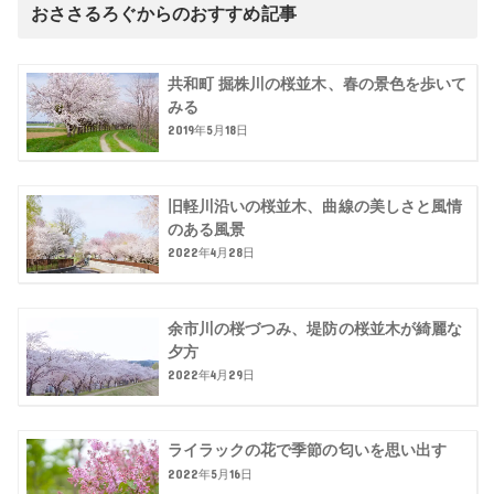
おささるろぐからのおすすめ記事
共和町 掘株川の桜並木、春の景色を歩いて
みる
2019年5月18日
旧軽川沿いの桜並木、曲線の美しさと風情
のある風景
2022年4月28日
余市川の桜づつみ、堤防の桜並木が綺麗な
夕方
2022年4月29日
ライラックの花で季節の匂いを思い出す
2022年5月16日