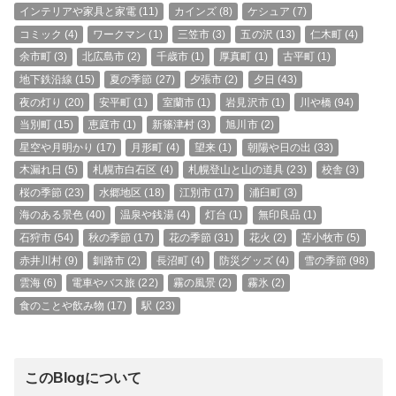
インテリアや家具と家電
(11)
カインズ
(8)
ケシュア
(7)
コミック
(4)
ワークマン
(1)
三笠市
(3)
五の沢
(13)
仁木町
(4)
余市町
(3)
北広島市
(2)
千歳市
(1)
厚真町
(1)
古平町
(1)
地下鉄沿線
(15)
夏の季節
(27)
夕張市
(2)
夕日
(43)
夜の灯り
(20)
安平町
(1)
室蘭市
(1)
岩見沢市
(1)
川や橋
(94)
当別町
(15)
恵庭市
(1)
新篠津村
(3)
旭川市
(2)
星空や月明かり
(17)
月形町
(4)
望来
(1)
朝陽や日の出
(33)
木漏れ日
(5)
札幌市白石区
(4)
札幌登山と山の道具
(23)
校舎
(3)
桜の季節
(23)
水郷地区
(18)
江別市
(17)
浦臼町
(3)
海のある景色
(40)
温泉や銭湯
(4)
灯台
(1)
無印良品
(1)
石狩市
(54)
秋の季節
(17)
花の季節
(31)
花火
(2)
苫小牧市
(5)
赤井川村
(9)
釧路市
(2)
長沼町
(4)
防災グッズ
(4)
雪の季節
(98)
雲海
(6)
電車やバス旅
(22)
霧の風景
(2)
霧氷
(2)
食のことや飲み物
(17)
駅
(23)
このBlogについて