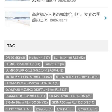
SONY α6500
2026.02.22
高富橋から冬の知津狩川と、立春の季
節のこと
2026.02.11
TAG
DR-07MKII
(3)
Helios 44-2
(7)
Lumix 14mm F2.5
(52)
LUMIX G 25mm/F1.7
(21)
Lumix GF3
(9)
LUMIX G VARIO 1:3.5-5.6/14-42 ASPH.
(2)
MC ROKKOR-PG 50mm F1.4
(52)
MC W.ROKKOR 28mm F2.8
(6)
OLYMPUS M.40-150mm F4.0-5.6 R
(4)
OLYMPUS M.ZUIKO DIGITAL 45mm F1.8
(13)
ROKKOR-TC 135mm F4
(11)
SIGMA 16mm F1.4 DC DN
(25)
SIGMA 30mm F1.4 DC DN
(32)
SIGMA 56mm F1.4 DC DN
(44)
SONY a6500
(158)
けあらし
(6)
むかわ町
(3)
ものがたり
(5)