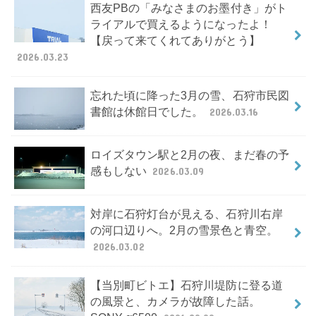
西友PBの「みなさまのお墨付き」がト
ライアルで買えるようになったよ！
【戻って来てくれてありがとう】
2026.03.23
忘れた頃に降った3月の雪、石狩市民図
書館は休館日でした。
2026.03.16
ロイズタウン駅と2月の夜、まだ春の予
感もしない
2026.03.09
対岸に石狩灯台が見える、石狩川右岸
の河口辺りへ。2月の雪景色と青空。
2026.03.02
【当別町ビトエ】石狩川堤防に登る道
の風景と、カメラが故障した話。