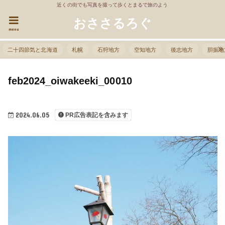
近くの街でも写真を撮って歩くとまるで旅のよう
おささるろぐ
menu
二十四節気と北海道
札幌
石狩地方
空知地方
後志地方
胆振地
feb2024_oiwakeeki_00010
2024.06.05
PR広告表記を含みます