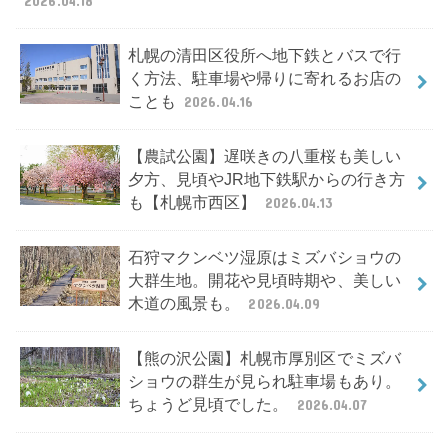
2026.04.18
札幌の清田区役所へ地下鉄とバスで行
く方法、駐車場や帰りに寄れるお店の
ことも
2026.04.16
【農試公園】遅咲きの八重桜も美しい
夕方、見頃やJR地下鉄駅からの行き方
も【札幌市西区】
2026.04.13
石狩マクンベツ湿原はミズバショウの
大群生地。開花や見頃時期や、美しい
木道の風景も。
2026.04.09
【熊の沢公園】札幌市厚別区でミズバ
ショウの群生が見られ駐車場もあり。
ちょうど見頃でした。
2026.04.07