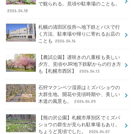
で観られる。見頃や駐車場のことも。
2026.04.18
札幌の清田区役所へ地下鉄とバスで行
く方法、駐車場や帰りに寄れるお店の
ことも
2026.04.16
【農試公園】遅咲きの八重桜も美しい
夕方、見頃やJR地下鉄駅からの行き方
も【札幌市西区】
2026.04.13
石狩マクンベツ湿原はミズバショウの
大群生地。開花や見頃時期や、美しい
木道の風景も。
2026.04.09
【熊の沢公園】札幌市厚別区でミズバ
ショウの群生が見られ駐車場もあり。
ちょうど見頃でした。
2026.04.07