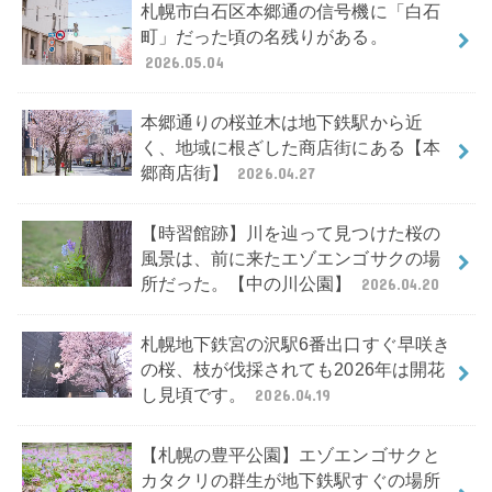
札幌市白石区本郷通の信号機に「白石
町」だった頃の名残りがある。
2026.05.04
本郷通りの桜並木は地下鉄駅から近
く、地域に根ざした商店街にある【本
郷商店街】
2026.04.27
【時習館跡】川を辿って見つけた桜の
風景は、前に来たエゾエンゴサクの場
所だった。【中の川公園】
2026.04.20
札幌地下鉄宮の沢駅6番出口すぐ早咲き
の桜、枝が伐採されても2026年は開花
し見頃です。
2026.04.19
【札幌の豊平公園】エゾエンゴサクと
カタクリの群生が地下鉄駅すぐの場所