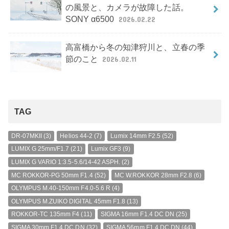
の風景と、カメラが故障した話。
SONY α6500
2026.02.22
高富橋から冬の知津狩川と、立春の季
節のこと
2026.02.11
TAG
DR-07MKII
(3)
Helios 44-2
(7)
Lumix 14mm F2.5
(52)
LUMIX G 25mm/F1.7
(21)
Lumix GF3
(9)
LUMIX G VARIO 1:3.5-5.6/14-42 ASPH.
(2)
MC ROKKOR-PG 50mm F1.4
(52)
MC W.ROKKOR 28mm F2.8
(6)
OLYMPUS M.40-150mm F4.0-5.6 R
(4)
OLYMPUS M.ZUIKO DIGITAL 45mm F1.8
(13)
ROKKOR-TC 135mm F4
(11)
SIGMA 16mm F1.4 DC DN
(25)
SIGMA 30mm F1.4 DC DN
(32)
SIGMA 56mm F1.4 DC DN
(44)