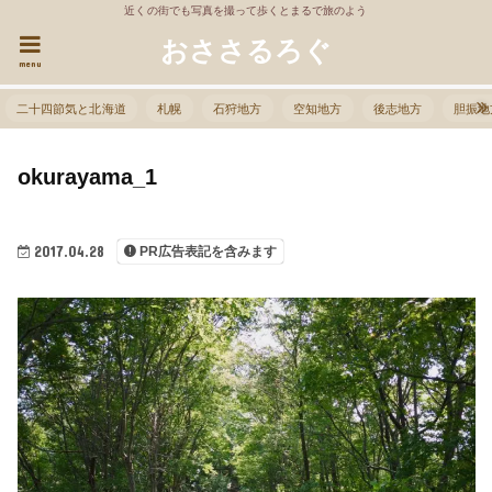
近くの街でも写真を撮って歩くとまるで旅のよう
おささるろぐ
menu
二十四節気と北海道
札幌
石狩地方
空知地方
後志地方
胆振地
okurayama_1
2017.04.28
PR広告表記を含みます