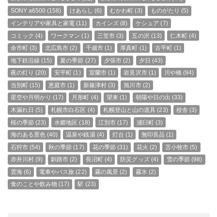
SONY a6500
(158)
けあらし
(6)
むかわ町
(3)
ものがたり
(5)
インテリアや家具と家電
(11)
カインズ
(8)
ケシュア
(7)
コミック
(4)
ワークマン
(1)
三笠市
(3)
五の沢
(13)
仁木町
(4)
余市町
(3)
北広島市
(2)
千歳市
(1)
厚真町
(1)
古平町
(1)
地下鉄沿線
(15)
夏の季節
(27)
夕張市
(2)
夕日
(43)
夜の灯り
(20)
安平町
(1)
室蘭市
(1)
岩見沢市
(1)
川や橋
(94)
当別町
(15)
恵庭市
(1)
新篠津村
(3)
旭川市
(2)
星空や月明かり
(17)
月形町
(4)
望来
(1)
朝陽や日の出
(33)
木漏れ日
(5)
札幌市白石区
(4)
札幌登山と山の道具
(23)
校舎
(3)
桜の季節
(23)
水郷地区
(18)
江別市
(17)
浦臼町
(3)
海のある景色
(40)
温泉や銭湯
(4)
灯台
(1)
無印良品
(1)
石狩市
(54)
秋の季節
(17)
花の季節
(31)
花火
(2)
苫小牧市
(5)
赤井川村
(9)
釧路市
(2)
長沼町
(4)
防災グッズ
(4)
雪の季節
(98)
雲海
(6)
電車やバス旅
(22)
霧の風景
(2)
霧氷
(2)
食のことや飲み物
(17)
駅
(23)