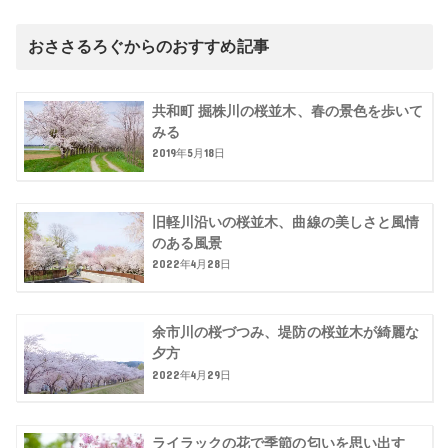
おささるろぐからのおすすめ記事
共和町 掘株川の桜並木、春の景色を歩いて
みる
2019年5月18日
旧軽川沿いの桜並木、曲線の美しさと風情
のある風景
2022年4月28日
余市川の桜づつみ、堤防の桜並木が綺麗な
夕方
2022年4月29日
ライラックの花で季節の匂いを思い出す