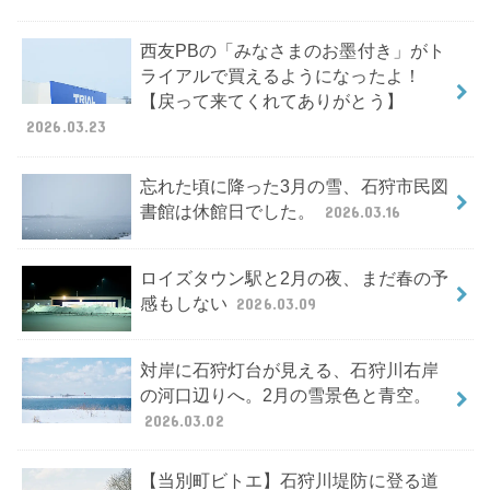
西友PBの「みなさまのお墨付き」がト
ライアルで買えるようになったよ！
【戻って来てくれてありがとう】
2026.03.23
忘れた頃に降った3月の雪、石狩市民図
書館は休館日でした。
2026.03.16
ロイズタウン駅と2月の夜、まだ春の予
感もしない
2026.03.09
対岸に石狩灯台が見える、石狩川右岸
の河口辺りへ。2月の雪景色と青空。
2026.03.02
【当別町ビトエ】石狩川堤防に登る道