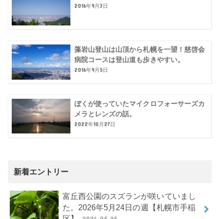
2016年9月3日
藻岩山登山は山頂から札幌を一望！慈啓会
病院コースは登山道も歩きやすい。
2016年9月5日
ぼくが使っていたマイクロフォーサーズカ
メラとレンズの話。
2022年10月27日
新着エントリー
富丘西公園のスズランが咲いていまし
た。2026年5月24日の週【札幌市手稲
区】
2026.05.25