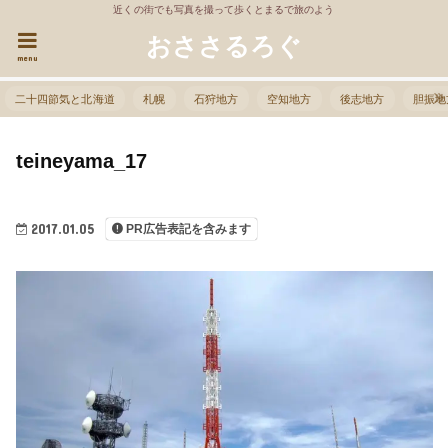
近くの街でも写真を撮って歩くとまるで旅のよう
おささるろぐ
menu
二十四節気と北海道
札幌
石狩地方
空知地方
後志地方
胆振地
teineyama_17
2017.01.05
PR広告表記を含みます