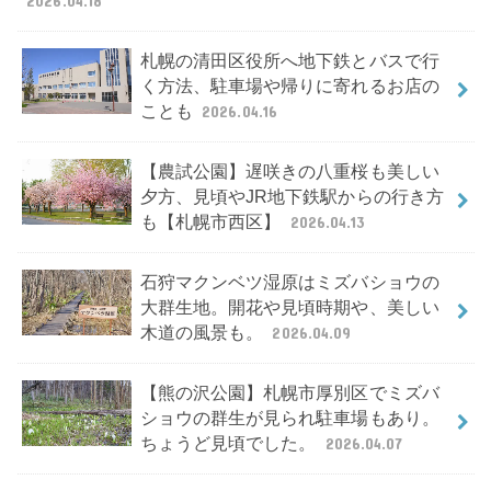
2026.04.18
札幌の清田区役所へ地下鉄とバスで行
く方法、駐車場や帰りに寄れるお店の
ことも
2026.04.16
【農試公園】遅咲きの八重桜も美しい
夕方、見頃やJR地下鉄駅からの行き方
も【札幌市西区】
2026.04.13
石狩マクンベツ湿原はミズバショウの
大群生地。開花や見頃時期や、美しい
木道の風景も。
2026.04.09
【熊の沢公園】札幌市厚別区でミズバ
ショウの群生が見られ駐車場もあり。
ちょうど見頃でした。
2026.04.07