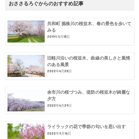
おささるろぐからのおすすめ記事
共和町 掘株川の桜並木、春の景色を歩いて
みる
2019年5月18日
旧軽川沿いの桜並木、曲線の美しさと風情
のある風景
2022年4月28日
余市川の桜づつみ、堤防の桜並木が綺麗な
夕方
2022年4月29日
ライラックの花で季節の匂いを思い出す
2022年5月16日