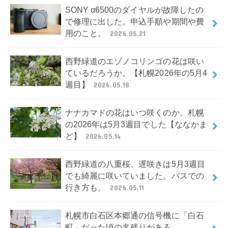
SONY α6500のダイヤルが故障したの
で修理に出した。申込手順や期間や費
用のこと。
2026.05.21
西野緑道のエゾノコリンゴの花は咲い
ているだろうか。【札幌2026年の5月4
週目】
2026.05.18
ナナカマドの花はいつ咲くのか。札幌
の2026年は5月3週目でした【ななかま
ど】
2026.05.14
西野緑道の八重桜、遅咲きは5月3週目
でも綺麗に咲いていました。バスでの
行き方も。
2026.05.11
札幌市白石区本郷通の信号機に「白石
町」だった頃の名残りがある。