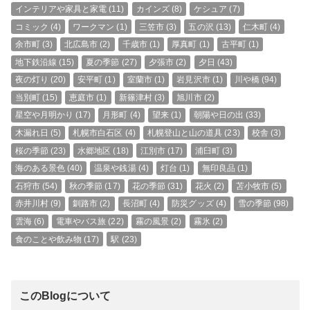
インテリアや家具と家電
(11)
カインズ
(8)
ケシュア
(7)
コミック
(4)
ワークマン
(1)
三笠市
(3)
五の沢
(13)
仁木町
(4)
余市町
(3)
北広島市
(2)
千歳市
(1)
厚真町
(1)
古平町
(1)
地下鉄沿線
(15)
夏の季節
(27)
夕張市
(2)
夕日
(43)
夜の灯り
(20)
安平町
(1)
室蘭市
(1)
岩見沢市
(1)
川や橋
(94)
当別町
(15)
恵庭市
(1)
新篠津村
(3)
旭川市
(2)
星空や月明かり
(17)
月形町
(4)
望来
(1)
朝陽や日の出
(33)
木漏れ日
(5)
札幌市白石区
(4)
札幌登山と山の道具
(23)
校舎
(3)
桜の季節
(23)
水郷地区
(18)
江別市
(17)
浦臼町
(3)
海のある景色
(40)
温泉や銭湯
(4)
灯台
(1)
無印良品
(1)
石狩市
(54)
秋の季節
(17)
花の季節
(31)
花火
(2)
苫小牧市
(5)
赤井川村
(9)
釧路市
(2)
長沼町
(4)
防災グッズ
(4)
雪の季節
(98)
雲海
(6)
電車やバス旅
(22)
霧の風景
(2)
霧氷
(2)
食のことや飲み物
(17)
駅
(23)
このBlogについて