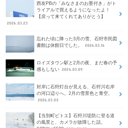
西友PBの「みなさまのお墨付き」がト
ライアルで買えるようになったよ！
【戻って来てくれてありがとう】
2026.03.23
忘れた頃に降った3月の雪、石狩市民図
書館は休館日でした。
2026.03.16
ロイズタウン駅と2月の夜、まだ春の予
感もしない
2026.03.09
対岸に石狩灯台が見える、石狩川右岸
の河口辺りへ。2月の雪景色と青空。
2026.03.02
【当別町ビトエ】石狩川堤防に登る道
の風景と、カメラが故障した話。