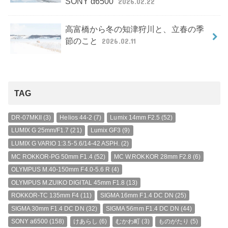
SONY α6500
2026.02.22
高富橋から冬の知津狩川と、立春の季
節のこと
2026.02.11
TAG
DR-07MKII
(3)
Helios 44-2
(7)
Lumix 14mm F2.5
(52)
LUMIX G 25mm/F1.7
(21)
Lumix GF3
(9)
LUMIX G VARIO 1:3.5-5.6/14-42 ASPH.
(2)
MC ROKKOR-PG 50mm F1.4
(52)
MC W.ROKKOR 28mm F2.8
(6)
OLYMPUS M.40-150mm F4.0-5.6 R
(4)
OLYMPUS M.ZUIKO DIGITAL 45mm F1.8
(13)
ROKKOR-TC 135mm F4
(11)
SIGMA 16mm F1.4 DC DN
(25)
SIGMA 30mm F1.4 DC DN
(32)
SIGMA 56mm F1.4 DC DN
(44)
SONY a6500
(158)
けあらし
(6)
むかわ町
(3)
ものがたり
(5)