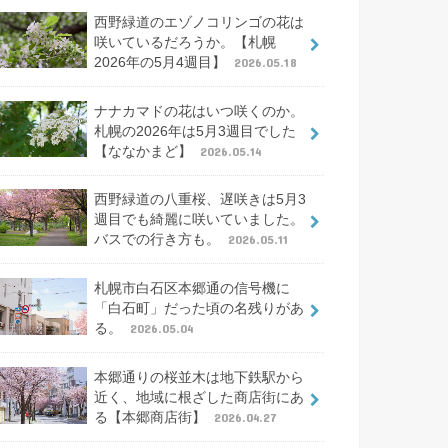
西野緑道のエゾノコリンゴの花は
咲いているだろうか。【札幌
2026年の5月4週目】
2026.05.18
ナナカマドの花はいつ咲くのか。
札幌の2026年は5月3週目でした
【ななかまど】
2026.05.14
西野緑道の八重桜、遅咲きは5月3
週目でも綺麗に咲いていました。
バスでの行き方も。
2026.05.11
札幌市白石区本郷通の信号機に
「白石町」だった頃の名残りがあ
る。
2026.05.04
本郷通りの桜並木は地下鉄駅から
近く、地域に根ざした商店街にあ
る【本郷商店街】
2026.04.27