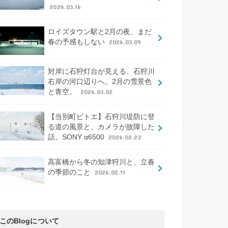
2026.03.16
ロイズタウン駅と2月の夜、まだ
春の予感もしない
2026.03.09
対岸に石狩灯台が見える、石狩川
右岸の河口辺りへ。2月の雪景色
と青空。
2026.03.02
【当別町ビトエ】石狩川堤防に登
る道の風景と、カメラが故障した
話。SONY α6500
2026.02.22
高富橋から冬の知津狩川と、立春
の季節のこと
2026.02.11
このBlogについて