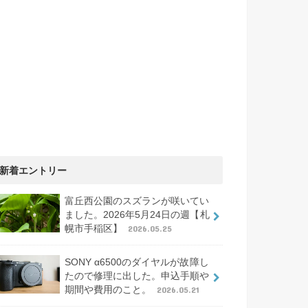
新着エントリー
富丘西公園のスズランが咲いてい
ました。2026年5月24日の週【札
幌市手稲区】
2026.05.25
SONY α6500のダイヤルが故障し
たので修理に出した。申込手順や
期間や費用のこと。
2026.05.21