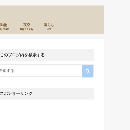
動物
夜空
暮らし
nimals
Night sky
Life
本のこと
カメラのこと
お店のこと
このブログ内を検索する
スポンサーリンク