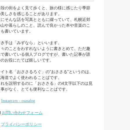
普段の街をよく見て歩くと、旅の様に感じたり季節
の美しさを感じることがあります。
主にそんな話を写真とともに綴っていて、札幌近郊
の山や暮らしのこと、読んで良かった本や音楽のこ
とも書いています。
書き手は「みずなら」といいます。
日々のことをわすれないように書きとめて、ただ趣
味で書いている個人ブログですが、書いた記事が誰
かのお役にたてば嬉しいです。
サイト名「おささるろぐ」の”おささる”というのは、
北海道でよく使われることばです。
これを説明するのに「おささる」の4文字以下のは見
た事がなく、とても便利なことばです。
Instagram - osasalog
お問い合わせフォーム
プライバシーポリシー