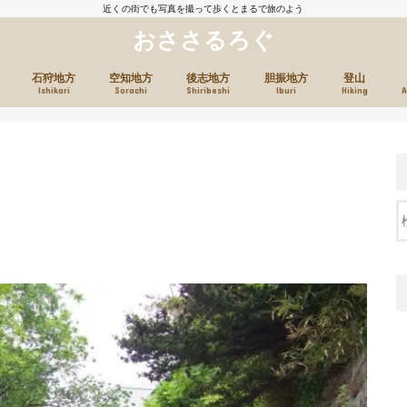
近くの街でも写真を撮って歩くとまるで旅のよう
おささるろぐ
石狩地方
空知地方
後志地方
胆振地方
登山
Ishikari
Sorachi
Shiribeshi
Iburi
Hiking
A