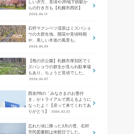
しい夕方、見頃やJR地下鉄駅か
らの行き方も【札幌市西区】
2026.04.13
石狩マクンベツ湿原はミズバショ
ウの大群生地。開花や見頃時期
や、美しい木道の風景も。
2026.04.09
【熊の沢公園】札幌市厚別区でミ
ズバショウの群生が見られ駐車場
もあり。ちょうど見頃でした。
2026.04.07
西友PBの「みなさまのお墨付
き」がトライアルで買えるように
なったよ！【戻って来てくれてあ
りがとう】
2026.03.23
忘れた頃に降った3月の雪、石狩
市民図書館は休館日でした。