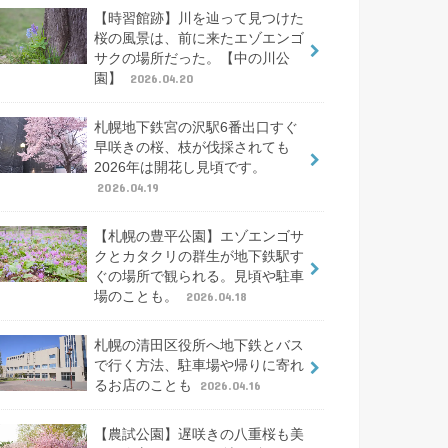
【時習館跡】川を辿って見つけた
桜の風景は、前に来たエゾエンゴ
サクの場所だった。【中の川公
園】
2026.04.20
札幌地下鉄宮の沢駅6番出口すぐ
早咲きの桜、枝が伐採されても
2026年は開花し見頃です。
2026.04.19
【札幌の豊平公園】エゾエンゴサ
クとカタクリの群生が地下鉄駅す
ぐの場所で観られる。見頃や駐車
場のことも。
2026.04.18
札幌の清田区役所へ地下鉄とバス
で行く方法、駐車場や帰りに寄れ
るお店のことも
2026.04.16
【農試公園】遅咲きの八重桜も美