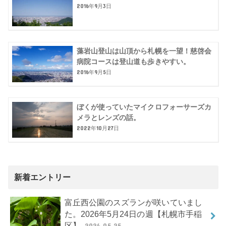
2016年9月3日
藻岩山登山は山頂から札幌を一望！慈啓会
病院コースは登山道も歩きやすい。
2016年9月5日
ぼくが使っていたマイクロフォーサーズカ
メラとレンズの話。
2022年10月27日
新着エントリー
富丘西公園のスズランが咲いていまし
た。2026年5月24日の週【札幌市手稲
区】
2026.05.25