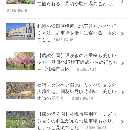
で観られる。見頃や駐車場のことも。
2026.04.18
札幌の清田区役所へ地下鉄とバスで行
く方法、駐車場や帰りに寄れるお店の
ことも
2026.04.16
【農試公園】遅咲きの八重桜も美しい
夕方、見頃やJR地下鉄駅からの行き方
も【札幌市西区】
2026.04.13
石狩マクンベツ湿原はミズバショウの
大群生地。開花や見頃時期や、美しい
木道の風景も。
2026.04.09
【熊の沢公園】札幌市厚別区でミズバ
ショウの群生が見られ駐車場もあり。
ちょうど見頃でした。
2026.04.07