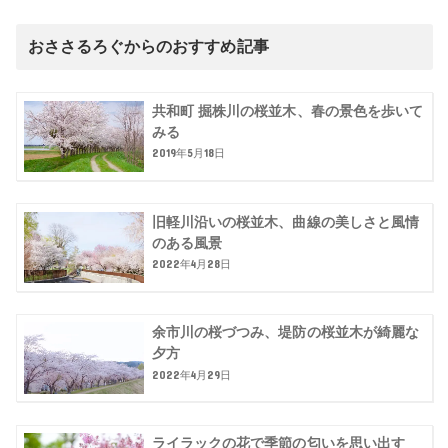
おささるろぐからのおすすめ記事
共和町 掘株川の桜並木、春の景色を歩いて
みる
2019年5月18日
旧軽川沿いの桜並木、曲線の美しさと風情
のある風景
2022年4月28日
余市川の桜づつみ、堤防の桜並木が綺麗な
夕方
2022年4月29日
ライラックの花で季節の匂いを思い出す