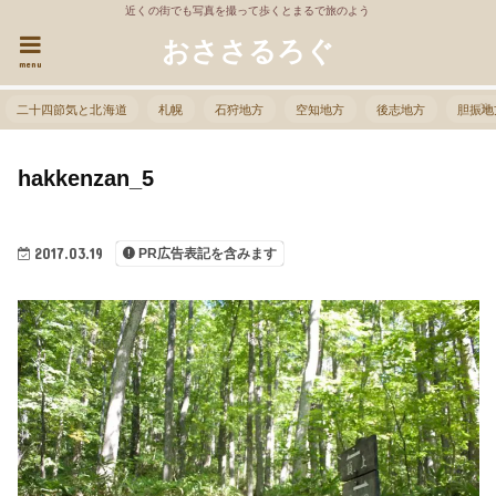
近くの街でも写真を撮って歩くとまるで旅のよう
おささるろぐ
menu
二十四節気と北海道
札幌
石狩地方
空知地方
後志地方
胆振地
hakkenzan_5
2017.03.19
PR広告表記を含みます