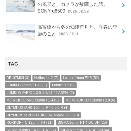
の風景と、カメラが故障した話。
SONY α6500
2026.02.22
高富橋から冬の知津狩川と、立春の季
節のこと
2026.02.11
TAG
DR-07MKII
(3)
Helios 44-2
(7)
Lumix 14mm F2.5
(52)
LUMIX G 25mm/F1.7
(21)
Lumix GF3
(9)
LUMIX G VARIO 1:3.5-5.6/14-42 ASPH.
(2)
MC ROKKOR-PG 50mm F1.4
(52)
MC W.ROKKOR 28mm F2.8
(6)
OLYMPUS M.40-150mm F4.0-5.6 R
(4)
OLYMPUS M.ZUIKO DIGITAL 45mm F1.8
(13)
ROKKOR-TC 135mm F4
(11)
SIGMA 16mm F1.4 DC DN
(25)
SIGMA 30mm F1.4 DC DN
(32)
SIGMA 56mm F1.4 DC DN
(44)