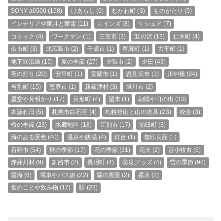
SONY a6500
(158)
けあらし
(6)
むかわ町
(3)
ものがたり
(5)
インテリアや家具と家電
(11)
カインズ
(8)
ケシュア
(7)
コミック
(4)
ワークマン
(1)
三笠市
(3)
五の沢
(13)
仁木町
(4)
余市町
(3)
北広島市
(2)
千歳市
(1)
厚真町
(1)
古平町
(1)
地下鉄沿線
(15)
夏の季節
(27)
夕張市
(2)
夕日
(43)
夜の灯り
(20)
安平町
(1)
室蘭市
(1)
岩見沢市
(1)
川や橋
(94)
当別町
(15)
恵庭市
(1)
新篠津村
(3)
旭川市
(2)
星空や月明かり
(17)
月形町
(4)
望来
(1)
朝陽や日の出
(33)
木漏れ日
(5)
札幌市白石区
(4)
札幌登山と山の道具
(23)
校舎
(3)
桜の季節
(23)
水郷地区
(18)
江別市
(17)
浦臼町
(3)
海のある景色
(40)
温泉や銭湯
(4)
灯台
(1)
無印良品
(1)
石狩市
(54)
秋の季節
(17)
花の季節
(31)
花火
(2)
苫小牧市
(5)
赤井川村
(9)
釧路市
(2)
長沼町
(4)
防災グッズ
(4)
雪の季節
(98)
雲海
(6)
電車やバス旅
(22)
霧の風景
(2)
霧氷
(2)
食のことや飲み物
(17)
駅
(23)