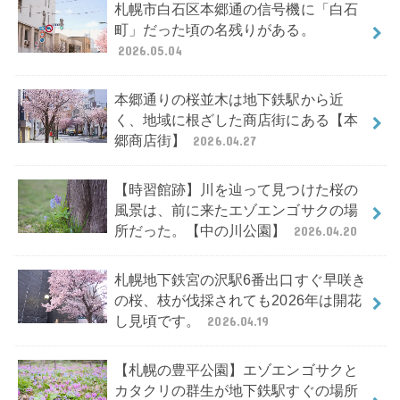
札幌市白石区本郷通の信号機に「白石
町」だった頃の名残りがある。
2026.05.04
本郷通りの桜並木は地下鉄駅から近
く、地域に根ざした商店街にある【本
郷商店街】
2026.04.27
【時習館跡】川を辿って見つけた桜の
風景は、前に来たエゾエンゴサクの場
所だった。【中の川公園】
2026.04.20
札幌地下鉄宮の沢駅6番出口すぐ早咲き
の桜、枝が伐採されても2026年は開花
し見頃です。
2026.04.19
【札幌の豊平公園】エゾエンゴサクと
カタクリの群生が地下鉄駅すぐの場所