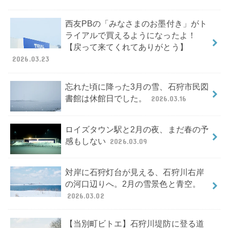
西友PBの「みなさまのお墨付き」がト
ライアルで買えるようになったよ！
【戻って来てくれてありがとう】
2026.03.23
忘れた頃に降った3月の雪、石狩市民図
書館は休館日でした。
2026.03.16
ロイズタウン駅と2月の夜、まだ春の予
感もしない
2026.03.09
対岸に石狩灯台が見える、石狩川右岸
の河口辺りへ。2月の雪景色と青空。
2026.03.02
【当別町ビトエ】石狩川堤防に登る道