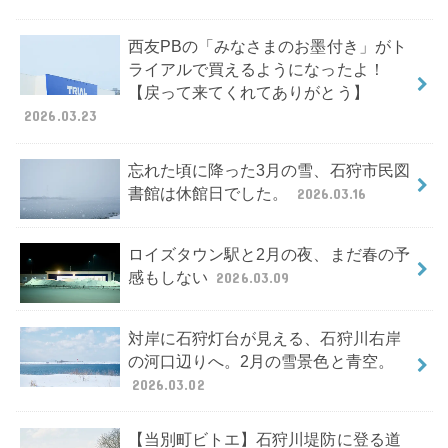
西友PBの「みなさまのお墨付き」がト
ライアルで買えるようになったよ！
【戻って来てくれてありがとう】
2026.03.23
忘れた頃に降った3月の雪、石狩市民図
書館は休館日でした。
2026.03.16
ロイズタウン駅と2月の夜、まだ春の予
感もしない
2026.03.09
対岸に石狩灯台が見える、石狩川右岸
の河口辺りへ。2月の雪景色と青空。
2026.03.02
【当別町ビトエ】石狩川堤防に登る道