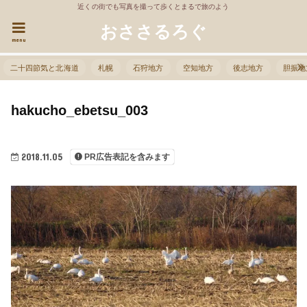
近くの街でも写真を撮って歩くとまるで旅のよう
おささるろぐ
menu
二十四節気と北海道
札幌
石狩地方
空知地方
後志地方
胆振地
hakucho_ebetsu_003
2018.11.05
PR広告表記を含みます