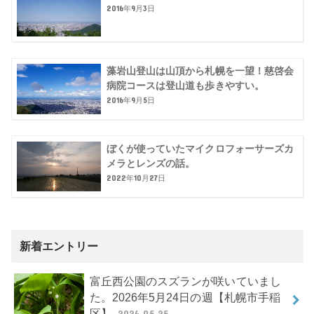
2016年9月3日
藻岩山登山は山頂から札幌を一望！慈啓会
病院コースは登山道も歩きやすい。
2016年9月5日
ぼくが使っていたマイクロフォーサーズカ
メラとレンズの話。
2022年10月27日
新着エントリー
富丘西公園のスズランが咲いていまし
た。2026年5月24日の週【札幌市手稲
区】
2026.05.25