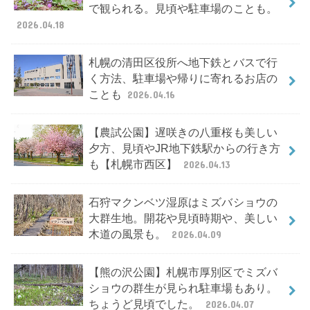
で観られる。見頃や駐車場のことも。
2026.04.18
札幌の清田区役所へ地下鉄とバスで行
く方法、駐車場や帰りに寄れるお店の
ことも
2026.04.16
【農試公園】遅咲きの八重桜も美しい
夕方、見頃やJR地下鉄駅からの行き方
も【札幌市西区】
2026.04.13
石狩マクンベツ湿原はミズバショウの
大群生地。開花や見頃時期や、美しい
木道の風景も。
2026.04.09
【熊の沢公園】札幌市厚別区でミズバ
ショウの群生が見られ駐車場もあり。
ちょうど見頃でした。
2026.04.07