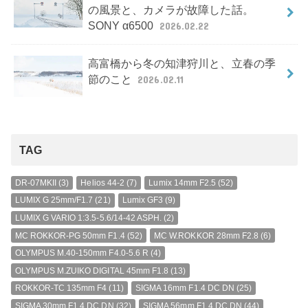
の風景と、カメラが故障した話。
SONY α6500
2026.02.22
高富橋から冬の知津狩川と、立春の季
節のこと
2026.02.11
TAG
DR-07MKII
(3)
Helios 44-2
(7)
Lumix 14mm F2.5
(52)
LUMIX G 25mm/F1.7
(21)
Lumix GF3
(9)
LUMIX G VARIO 1:3.5-5.6/14-42 ASPH.
(2)
MC ROKKOR-PG 50mm F1.4
(52)
MC W.ROKKOR 28mm F2.8
(6)
OLYMPUS M.40-150mm F4.0-5.6 R
(4)
OLYMPUS M.ZUIKO DIGITAL 45mm F1.8
(13)
ROKKOR-TC 135mm F4
(11)
SIGMA 16mm F1.4 DC DN
(25)
SIGMA 30mm F1.4 DC DN
(32)
SIGMA 56mm F1.4 DC DN
(44)