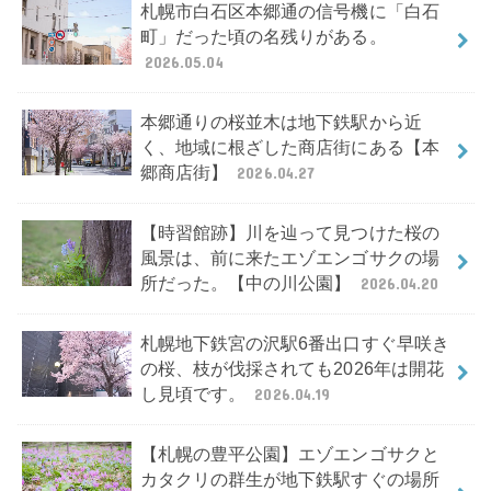
札幌市白石区本郷通の信号機に「白石
町」だった頃の名残りがある。
2026.05.04
本郷通りの桜並木は地下鉄駅から近
く、地域に根ざした商店街にある【本
郷商店街】
2026.04.27
【時習館跡】川を辿って見つけた桜の
風景は、前に来たエゾエンゴサクの場
所だった。【中の川公園】
2026.04.20
札幌地下鉄宮の沢駅6番出口すぐ早咲き
の桜、枝が伐採されても2026年は開花
し見頃です。
2026.04.19
【札幌の豊平公園】エゾエンゴサクと
カタクリの群生が地下鉄駅すぐの場所