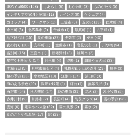
SONY a6500
(158)
けあらし
(6)
むかわ町
(3)
ものがたり
(5)
インテリアや家具と家電
(11)
カインズ
(8)
ケシュア
(7)
コミック
(4)
ワークマン
(1)
三笠市
(3)
五の沢
(13)
仁木町
(4)
余市町
(3)
北広島市
(2)
千歳市
(1)
厚真町
(1)
古平町
(1)
地下鉄沿線
(15)
夏の季節
(27)
夕張市
(2)
夕日
(43)
夜の灯り
(20)
安平町
(1)
室蘭市
(1)
岩見沢市
(1)
川や橋
(94)
当別町
(15)
恵庭市
(1)
新篠津村
(3)
旭川市
(2)
星空や月明かり
(17)
月形町
(4)
望来
(1)
朝陽や日の出
(33)
木漏れ日
(5)
札幌市白石区
(4)
札幌登山と山の道具
(23)
校舎
(3)
桜の季節
(23)
水郷地区
(18)
江別市
(17)
浦臼町
(3)
海のある景色
(40)
温泉や銭湯
(4)
灯台
(1)
無印良品
(1)
石狩市
(54)
秋の季節
(17)
花の季節
(31)
花火
(2)
苫小牧市
(5)
赤井川村
(9)
釧路市
(2)
長沼町
(4)
防災グッズ
(4)
雪の季節
(98)
雲海
(6)
電車やバス旅
(22)
霧の風景
(2)
霧氷
(2)
食のことや飲み物
(17)
駅
(23)