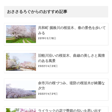
おささるろぐからのおすすめ記事
共和町 掘株川の桜並木、春の景色を歩いて
みる
2019年5月18日
旧軽川沿いの桜並木、曲線の美しさと風情
のある風景
2022年4月28日
余市川の桜づつみ、堤防の桜並木が綺麗な
夕方
2022年4月29日
ライラックの花で季節の匂いを思い出す