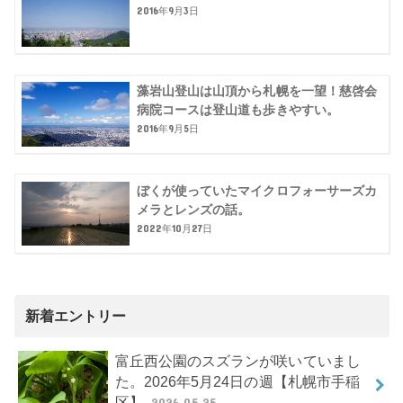
2016年9月3日
藻岩山登山は山頂から札幌を一望！慈啓会
病院コースは登山道も歩きやすい。
2016年9月5日
ぼくが使っていたマイクロフォーサーズカ
メラとレンズの話。
2022年10月27日
新着エントリー
富丘西公園のスズランが咲いていまし
た。2026年5月24日の週【札幌市手稲
区】
2026.05.25