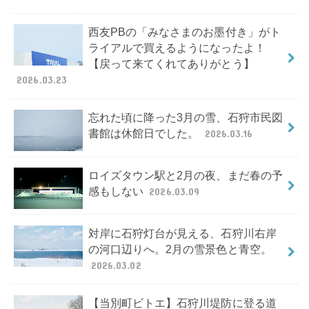
西友PBの「みなさまのお墨付き」がト
ライアルで買えるようになったよ！
【戻って来てくれてありがとう】
2026.03.23
忘れた頃に降った3月の雪、石狩市民図
書館は休館日でした。
2026.03.16
ロイズタウン駅と2月の夜、まだ春の予
感もしない
2026.03.09
対岸に石狩灯台が見える、石狩川右岸
の河口辺りへ。2月の雪景色と青空。
2026.03.02
【当別町ビトエ】石狩川堤防に登る道