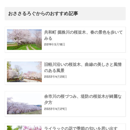
おささるろぐからのおすすめ記事
共和町 掘株川の桜並木、春の景色を歩いて
みる
2019年5月18日
旧軽川沿いの桜並木、曲線の美しさと風情
のある風景
2022年4月28日
余市川の桜づつみ、堤防の桜並木が綺麗な
夕方
2022年4月29日
ライラックの花で季節の匂いを思い出す