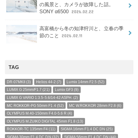
の風景と、カメラが故障した話。
SONY α6500
2026.02.22
高富橋から冬の知津狩川と、立春の季
節のこと
2026.02.11
TAG
DR-07MKII
(3)
Helios 44-2
(7)
Lumix 14mm F2.5
(52)
LUMIX G 25mm/F1.7
(21)
Lumix GF3
(9)
LUMIX G VARIO 1:3.5-5.6/14-42 ASPH.
(2)
MC ROKKOR-PG 50mm F1.4
(52)
MC W.ROKKOR 28mm F2.8
(6)
OLYMPUS M.40-150mm F4.0-5.6 R
(4)
OLYMPUS M.ZUIKO DIGITAL 45mm F1.8
(13)
ROKKOR-TC 135mm F4
(11)
SIGMA 16mm F1.4 DC DN
(25)
SIGMA 30mm F1.4 DC DN
(32)
SIGMA 56mm F1.4 DC DN
(44)