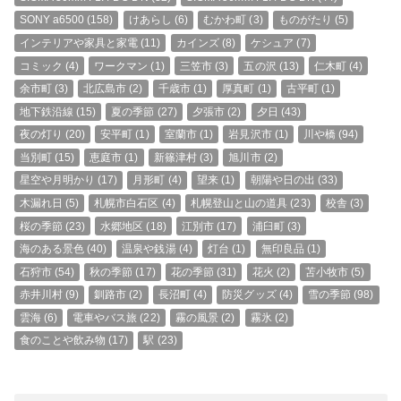
SONY a6500
(158)
けあらし
(6)
むかわ町
(3)
ものがたり
(5)
インテリアや家具と家電
(11)
カインズ
(8)
ケシュア
(7)
コミック
(4)
ワークマン
(1)
三笠市
(3)
五の沢
(13)
仁木町
(4)
余市町
(3)
北広島市
(2)
千歳市
(1)
厚真町
(1)
古平町
(1)
地下鉄沿線
(15)
夏の季節
(27)
夕張市
(2)
夕日
(43)
夜の灯り
(20)
安平町
(1)
室蘭市
(1)
岩見沢市
(1)
川や橋
(94)
当別町
(15)
恵庭市
(1)
新篠津村
(3)
旭川市
(2)
星空や月明かり
(17)
月形町
(4)
望来
(1)
朝陽や日の出
(33)
木漏れ日
(5)
札幌市白石区
(4)
札幌登山と山の道具
(23)
校舎
(3)
桜の季節
(23)
水郷地区
(18)
江別市
(17)
浦臼町
(3)
海のある景色
(40)
温泉や銭湯
(4)
灯台
(1)
無印良品
(1)
石狩市
(54)
秋の季節
(17)
花の季節
(31)
花火
(2)
苫小牧市
(5)
赤井川村
(9)
釧路市
(2)
長沼町
(4)
防災グッズ
(4)
雪の季節
(98)
雲海
(6)
電車やバス旅
(22)
霧の風景
(2)
霧氷
(2)
食のことや飲み物
(17)
駅
(23)