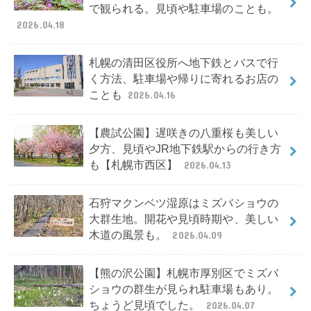
で観られる。見頃や駐車場のことも。
2026.04.18
札幌の清田区役所へ地下鉄とバスで行
く方法、駐車場や帰りに寄れるお店の
ことも
2026.04.16
【農試公園】遅咲きの八重桜も美しい
夕方、見頃やJR地下鉄駅からの行き方
も【札幌市西区】
2026.04.13
石狩マクンベツ湿原はミズバショウの
大群生地。開花や見頃時期や、美しい
木道の風景も。
2026.04.09
【熊の沢公園】札幌市厚別区でミズバ
ショウの群生が見られ駐車場もあり。
ちょうど見頃でした。
2026.04.07