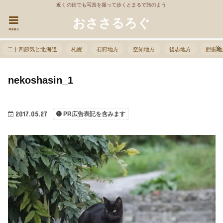
近くの街でも写真を撮って歩くとまるで旅のよう
おささるろぐ
menu
二十四節気と北海道
札幌
石狩地方
空知地方
後志地方
胆振地
nekoshasin_1
2017.05.27
PR広告表記を含みます