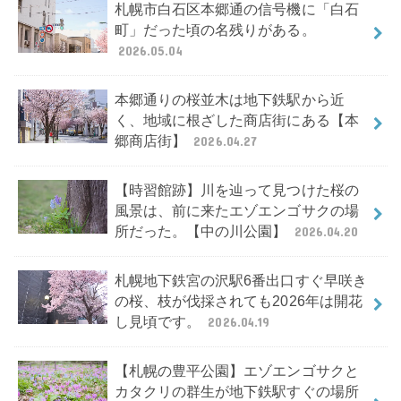
札幌市白石区本郷通の信号機に「白石
町」だった頃の名残りがある。
2026.05.04
本郷通りの桜並木は地下鉄駅から近
く、地域に根ざした商店街にある【本
郷商店街】
2026.04.27
【時習館跡】川を辿って見つけた桜の
風景は、前に来たエゾエンゴサクの場
所だった。【中の川公園】
2026.04.20
札幌地下鉄宮の沢駅6番出口すぐ早咲き
の桜、枝が伐採されても2026年は開花
し見頃です。
2026.04.19
【札幌の豊平公園】エゾエンゴサクと
カタクリの群生が地下鉄駅すぐの場所