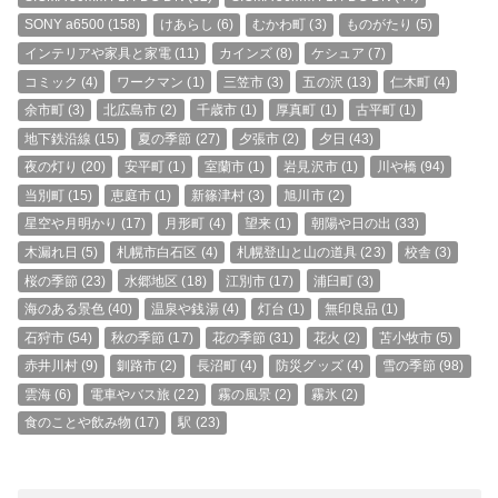
SONY a6500
(158)
けあらし
(6)
むかわ町
(3)
ものがたり
(5)
インテリアや家具と家電
(11)
カインズ
(8)
ケシュア
(7)
コミック
(4)
ワークマン
(1)
三笠市
(3)
五の沢
(13)
仁木町
(4)
余市町
(3)
北広島市
(2)
千歳市
(1)
厚真町
(1)
古平町
(1)
地下鉄沿線
(15)
夏の季節
(27)
夕張市
(2)
夕日
(43)
夜の灯り
(20)
安平町
(1)
室蘭市
(1)
岩見沢市
(1)
川や橋
(94)
当別町
(15)
恵庭市
(1)
新篠津村
(3)
旭川市
(2)
星空や月明かり
(17)
月形町
(4)
望来
(1)
朝陽や日の出
(33)
木漏れ日
(5)
札幌市白石区
(4)
札幌登山と山の道具
(23)
校舎
(3)
桜の季節
(23)
水郷地区
(18)
江別市
(17)
浦臼町
(3)
海のある景色
(40)
温泉や銭湯
(4)
灯台
(1)
無印良品
(1)
石狩市
(54)
秋の季節
(17)
花の季節
(31)
花火
(2)
苫小牧市
(5)
赤井川村
(9)
釧路市
(2)
長沼町
(4)
防災グッズ
(4)
雪の季節
(98)
雲海
(6)
電車やバス旅
(22)
霧の風景
(2)
霧氷
(2)
食のことや飲み物
(17)
駅
(23)