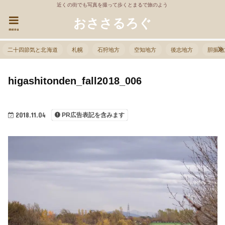
近くの街でも写真を撮って歩くとまるで旅のよう
おささるろぐ
menu
二十四節気と北海道
札幌
石狩地方
空知地方
後志地方
胆振地
higashitonden_fall2018_006
2018.11.04
PR広告表記を含みます