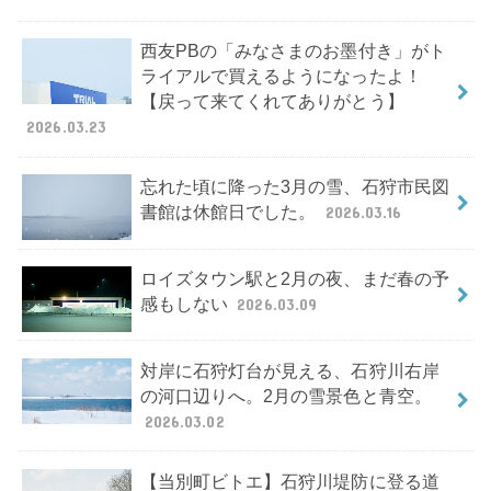
西友PBの「みなさまのお墨付き」がト
ライアルで買えるようになったよ！
【戻って来てくれてありがとう】
2026.03.23
忘れた頃に降った3月の雪、石狩市民図
書館は休館日でした。
2026.03.16
ロイズタウン駅と2月の夜、まだ春の予
感もしない
2026.03.09
対岸に石狩灯台が見える、石狩川右岸
の河口辺りへ。2月の雪景色と青空。
2026.03.02
【当別町ビトエ】石狩川堤防に登る道