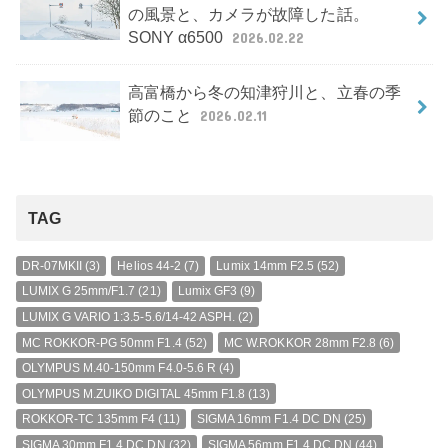
の風景と、カメラが故障した話。
SONY α6500
2026.02.22
高富橋から冬の知津狩川と、立春の季
節のこと
2026.02.11
TAG
DR-07MKII
(3)
Helios 44-2
(7)
Lumix 14mm F2.5
(52)
LUMIX G 25mm/F1.7
(21)
Lumix GF3
(9)
LUMIX G VARIO 1:3.5-5.6/14-42 ASPH.
(2)
MC ROKKOR-PG 50mm F1.4
(52)
MC W.ROKKOR 28mm F2.8
(6)
OLYMPUS M.40-150mm F4.0-5.6 R
(4)
OLYMPUS M.ZUIKO DIGITAL 45mm F1.8
(13)
ROKKOR-TC 135mm F4
(11)
SIGMA 16mm F1.4 DC DN
(25)
SIGMA 30mm F1.4 DC DN
(32)
SIGMA 56mm F1.4 DC DN
(44)