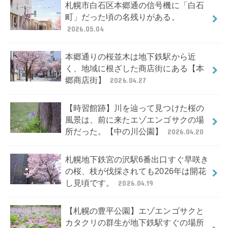
札幌市白石区本郷通の信号機に「白石
町」だった頃の名残りがある。
2026.05.04
本郷通りの桜並木は地下鉄駅から近
く、地域に根ざした商店街にある【本
郷商店街】
2026.04.27
【時習館跡】川を辿って見つけた桜の
風景は、前に来たエゾエンゴサクの場
所だった。【中の川公園】
2026.04.20
札幌地下鉄宮の沢駅6番出口すぐ早咲き
の桜、枝が伐採されても2026年は開花
し見頃です。
2026.04.19
【札幌の豊平公園】エゾエンゴサクと
カタクリの群生が地下鉄駅すぐの場所