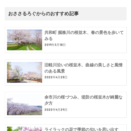
おささるろぐからのおすすめ記事
共和町 掘株川の桜並木、春の景色を歩いて
みる
2019年5月18日
旧軽川沿いの桜並木、曲線の美しさと風情
のある風景
2022年4月28日
余市川の桜づつみ、堤防の桜並木が綺麗な
夕方
2022年4月29日
ライラックの花で季節の匂いを思い出す