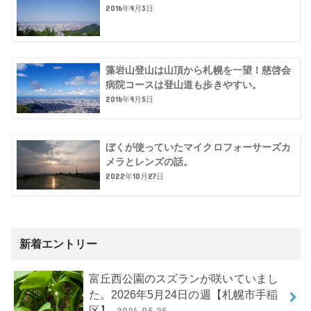
2016年9月3日
藻岩山登山は山頂から札幌を一望！慈啓会
病院コースは登山道も歩きやすい。
2016年9月5日
ぼくが使っていたマイクロフォーサーズカ
メラとレンズの話。
2022年10月27日
新着エントリー
富丘西公園のスズランが咲いていまし
た。2026年5月24日の週【札幌市手稲
区】
2026.05.25