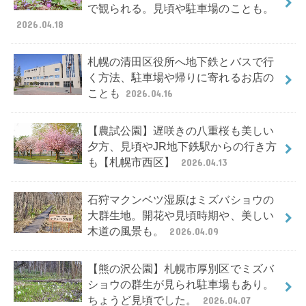
で観られる。見頃や駐車場のことも。
2026.04.18
札幌の清田区役所へ地下鉄とバスで行
く方法、駐車場や帰りに寄れるお店の
ことも
2026.04.16
【農試公園】遅咲きの八重桜も美しい
夕方、見頃やJR地下鉄駅からの行き方
も【札幌市西区】
2026.04.13
石狩マクンベツ湿原はミズバショウの
大群生地。開花や見頃時期や、美しい
木道の風景も。
2026.04.09
【熊の沢公園】札幌市厚別区でミズバ
ショウの群生が見られ駐車場もあり。
ちょうど見頃でした。
2026.04.07