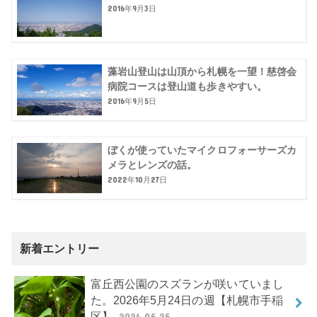
2016年9月3日
藻岩山登山は山頂から札幌を一望！慈啓会
病院コースは登山道も歩きやすい。
2016年9月5日
ぼくが使っていたマイクロフォーサーズカ
メラとレンズの話。
2022年10月27日
新着エントリー
富丘西公園のスズランが咲いていまし
た。2026年5月24日の週【札幌市手稲
区】
2026.05.25