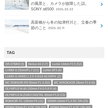
の風景と、カメラが故障した話。
SONY α6500
2026.02.22
高富橋から冬の知津狩川と、立春の季
節のこと
2026.02.11
TAG
DR-07MKII
(3)
Helios 44-2
(7)
Lumix 14mm F2.5
(52)
LUMIX G 25mm/F1.7
(21)
Lumix GF3
(9)
LUMIX G VARIO 1:3.5-5.6/14-42 ASPH.
(2)
MC ROKKOR-PG 50mm F1.4
(52)
MC W.ROKKOR 28mm F2.8
(6)
OLYMPUS M.40-150mm F4.0-5.6 R
(4)
OLYMPUS M.ZUIKO DIGITAL 45mm F1.8
(13)
ROKKOR-TC 135mm F4
(11)
SIGMA 16mm F1.4 DC DN
(25)
SIGMA 30mm F1.4 DC DN
(32)
SIGMA 56mm F1.4 DC DN
(44)