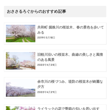
おささるろぐからのおすすめ記事
共和町 掘株川の桜並木、春の景色を歩いて
みる
2019年5月18日
旧軽川沿いの桜並木、曲線の美しさと風情
のある風景
2022年4月28日
余市川の桜づつみ、堤防の桜並木が綺麗な
夕方
2022年4月29日
ライラックの花で季節の匂いを思い出す