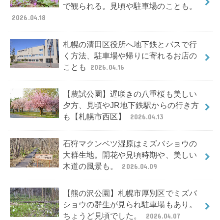
で観られる。見頃や駐車場のことも。
2026.04.18
札幌の清田区役所へ地下鉄とバスで行
く方法、駐車場や帰りに寄れるお店の
ことも
2026.04.16
【農試公園】遅咲きの八重桜も美しい
夕方、見頃やJR地下鉄駅からの行き方
も【札幌市西区】
2026.04.13
石狩マクンベツ湿原はミズバショウの
大群生地。開花や見頃時期や、美しい
木道の風景も。
2026.04.09
【熊の沢公園】札幌市厚別区でミズバ
ショウの群生が見られ駐車場もあり。
ちょうど見頃でした。
2026.04.07