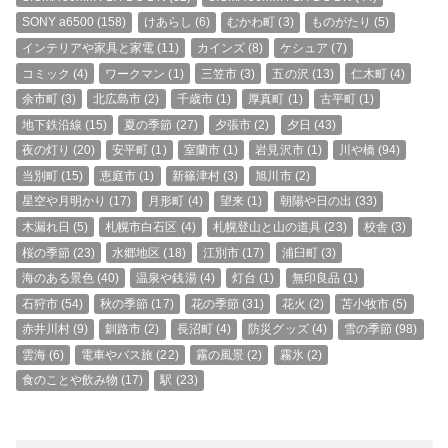
SONY a6500
(158)
けあらし
(6)
むかわ町
(3)
ものがたり
(5)
インテリアや家具と家電
(11)
カインズ
(8)
ケシュア
(7)
コミック
(4)
ワークマン
(1)
三笠市
(3)
五の沢
(13)
仁木町
(4)
余市町
(3)
北広島市
(2)
千歳市
(1)
厚真町
(1)
古平町
(1)
地下鉄沿線
(15)
夏の季節
(27)
夕張市
(2)
夕日
(43)
夜の灯り
(20)
安平町
(1)
室蘭市
(1)
岩見沢市
(1)
川や橋
(94)
当別町
(15)
恵庭市
(1)
新篠津村
(3)
旭川市
(2)
星空や月明かり
(17)
月形町
(4)
望来
(1)
朝陽や日の出
(33)
木漏れ日
(5)
札幌市白石区
(4)
札幌登山と山の道具
(23)
校舎
(3)
桜の季節
(23)
水郷地区
(18)
江別市
(17)
浦臼町
(3)
海のある景色
(40)
温泉や銭湯
(4)
灯台
(1)
無印良品
(1)
石狩市
(54)
秋の季節
(17)
花の季節
(31)
花火
(2)
苫小牧市
(5)
赤井川村
(9)
釧路市
(2)
長沼町
(4)
防災グッズ
(4)
雪の季節
(98)
雲海
(6)
電車やバス旅
(22)
霧の風景
(2)
霧氷
(2)
食のことや飲み物
(17)
駅
(23)