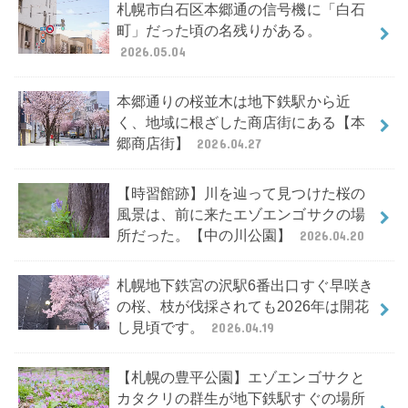
札幌市白石区本郷通の信号機に「白石
町」だった頃の名残りがある。
2026.05.04
本郷通りの桜並木は地下鉄駅から近
く、地域に根ざした商店街にある【本
郷商店街】
2026.04.27
【時習館跡】川を辿って見つけた桜の
風景は、前に来たエゾエンゴサクの場
所だった。【中の川公園】
2026.04.20
札幌地下鉄宮の沢駅6番出口すぐ早咲き
の桜、枝が伐採されても2026年は開花
し見頃です。
2026.04.19
【札幌の豊平公園】エゾエンゴサクと
カタクリの群生が地下鉄駅すぐの場所