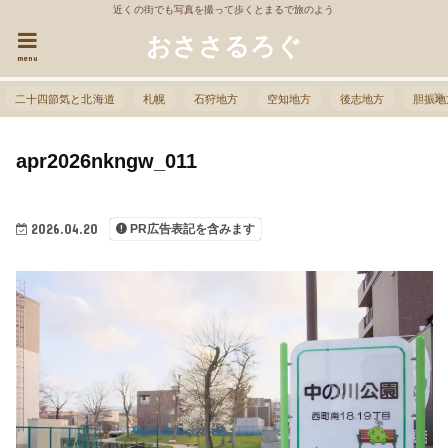
近くの街でも写真を撮って歩くとまるで旅のよう
おささるろぐ
menu
二十四節気と北海道
札幌
石狩地方
空知地方
後志地方
胆振地
apr2026nkngw_011
2026.04.20
PR広告表記を含みます