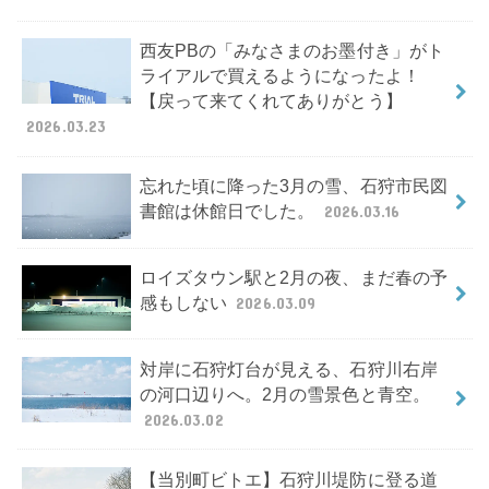
西友PBの「みなさまのお墨付き」がト
ライアルで買えるようになったよ！
【戻って来てくれてありがとう】
2026.03.23
忘れた頃に降った3月の雪、石狩市民図
書館は休館日でした。
2026.03.16
ロイズタウン駅と2月の夜、まだ春の予
感もしない
2026.03.09
対岸に石狩灯台が見える、石狩川右岸
の河口辺りへ。2月の雪景色と青空。
2026.03.02
【当別町ビトエ】石狩川堤防に登る道