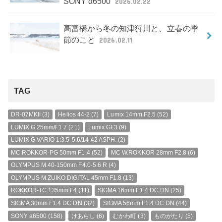
SONY α6500
2026.02.22
高富橋から冬の知津狩川と、立春の季
節のこと
2026.02.11
TAG
DR-07MKII
(3)
Helios 44-2
(7)
Lumix 14mm F2.5
(52)
LUMIX G 25mm/F1.7
(21)
Lumix GF3
(9)
LUMIX G VARIO 1:3.5-5.6/14-42 ASPH.
(2)
MC ROKKOR-PG 50mm F1.4
(52)
MC W.ROKKOR 28mm F2.8
(6)
OLYMPUS M.40-150mm F4.0-5.6 R
(4)
OLYMPUS M.ZUIKO DIGITAL 45mm F1.8
(13)
ROKKOR-TC 135mm F4
(11)
SIGMA 16mm F1.4 DC DN
(25)
SIGMA 30mm F1.4 DC DN
(32)
SIGMA 56mm F1.4 DC DN
(44)
SONY a6500
(158)
けあらし
(6)
むかわ町
(3)
ものがたり
(5)