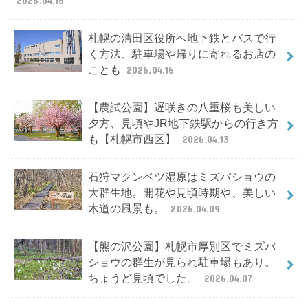
2026.04.18
札幌の清田区役所へ地下鉄とバスで行
く方法、駐車場や帰りに寄れるお店の
ことも
2026.04.16
【農試公園】遅咲きの八重桜も美しい
夕方、見頃やJR地下鉄駅からの行き方
も【札幌市西区】
2026.04.13
石狩マクンベツ湿原はミズバショウの
大群生地。開花や見頃時期や、美しい
木道の風景も。
2026.04.09
【熊の沢公園】札幌市厚別区でミズバ
ショウの群生が見られ駐車場もあり。
ちょうど見頃でした。
2026.04.07