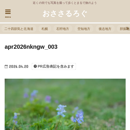
近くの街でも写真を撮って歩くとまるで旅のよう
おささるろぐ
menu
二十四節気と北海道
札幌
石狩地方
空知地方
後志地方
胆振地
apr2026nkngw_003
2026.04.20
PR広告表記を含みます