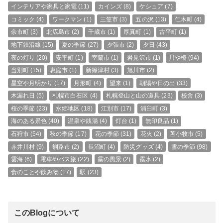
インテリアや家具と家電
(11)
カインズ
(8)
ケシュア
(7)
コミック
(4)
ワークマン
(1)
三笠市
(3)
五の沢
(13)
仁木町
(4)
余市町
(3)
北広島市
(2)
千歳市
(1)
厚真町
(1)
古平町
(1)
地下鉄沿線
(15)
夏の季節
(27)
夕張市
(2)
夕日
(43)
夜の灯り
(20)
安平町
(1)
室蘭市
(1)
岩見沢市
(1)
川や橋
(94)
当別町
(15)
恵庭市
(1)
新篠津村
(3)
旭川市
(2)
星空や月明かり
(17)
月形町
(4)
望来
(1)
朝陽や日の出
(33)
木漏れ日
(5)
札幌市白石区
(4)
札幌登山と山の道具
(23)
校舎
(3)
桜の季節
(23)
水郷地区
(18)
江別市
(17)
浦臼町
(3)
海のある景色
(40)
温泉や銭湯
(4)
灯台
(1)
無印良品
(1)
石狩市
(54)
秋の季節
(17)
花の季節
(31)
花火
(2)
苫小牧市
(5)
赤井川村
(9)
釧路市
(2)
長沼町
(4)
防災グッズ
(4)
雪の季節
(98)
雲海
(6)
電車やバス旅
(22)
霧の風景
(2)
霧氷
(2)
食のことや飲み物
(17)
駅
(23)
このBlogについて