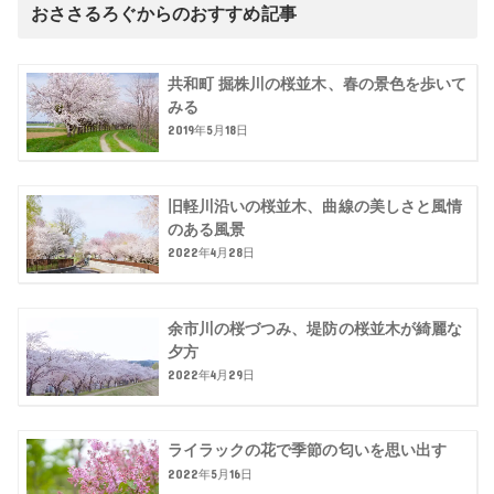
おささるろぐからのおすすめ記事
共和町 掘株川の桜並木、春の景色を歩いて
みる
2019年5月18日
旧軽川沿いの桜並木、曲線の美しさと風情
のある風景
2022年4月28日
余市川の桜づつみ、堤防の桜並木が綺麗な
夕方
2022年4月29日
ライラックの花で季節の匂いを思い出す
2022年5月16日