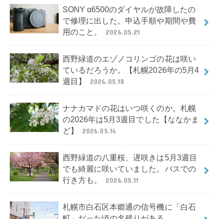
SONY α6500のダイヤルが故障したの
で修理に出した。申込手順や期間や費
用のこと。
2026.05.21
西野緑道のエゾノコリンゴの花は咲い
ているだろうか。【札幌2026年の5月4
週目】
2026.05.18
ナナカマドの花はいつ咲くのか。札幌
の2026年は5月3週目でした【ななかま
ど】
2026.05.14
西野緑道の八重桜、遅咲きは5月3週目
でも綺麗に咲いていました。バスでの
行き方も。
2026.05.11
札幌市白石区本郷通の信号機に「白石
町」だった頃の名残りがある。