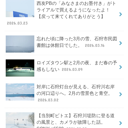
西友PBの「みなさまのお墨付き」がト
ライアルで買えるようになったよ！
【戻って来てくれてありがとう】
2026.03.23
忘れた頃に降った3月の雪、石狩市民図
書館は休館日でした。
2026.03.16
ロイズタウン駅と2月の夜、まだ春の予
感もしない
2026.03.09
対岸に石狩灯台が見える、石狩川右岸
の河口辺りへ。2月の雪景色と青空。
2026.03.02
【当別町ビトエ】石狩川堤防に登る道
の風景と、カメラが故障した話。