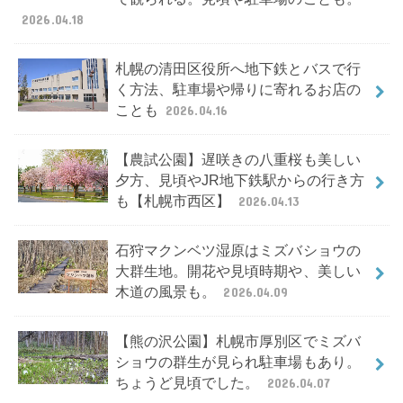
2026.04.18
札幌の清田区役所へ地下鉄とバスで行
く方法、駐車場や帰りに寄れるお店の
ことも
2026.04.16
【農試公園】遅咲きの八重桜も美しい
夕方、見頃やJR地下鉄駅からの行き方
も【札幌市西区】
2026.04.13
石狩マクンベツ湿原はミズバショウの
大群生地。開花や見頃時期や、美しい
木道の風景も。
2026.04.09
【熊の沢公園】札幌市厚別区でミズバ
ショウの群生が見られ駐車場もあり。
ちょうど見頃でした。
2026.04.07