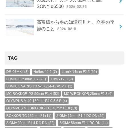
SONY α6500
2026.02.22
高富橋から冬の知津狩川と、立春の季
節のこと
2026.02.11
TAG
DR-07MKII
(3)
Helios 44-2
(7)
Lumix 14mm F2.5
(52)
LUMIX G 25mm/F1.7
(21)
Lumix GF3
(9)
LUMIX G VARIO 1:3.5-5.6/14-42 ASPH.
(2)
MC ROKKOR-PG 50mm F1.4
(52)
MC W.ROKKOR 28mm F2.8
(6)
OLYMPUS M.40-150mm F4.0-5.6 R
(4)
OLYMPUS M.ZUIKO DIGITAL 45mm F1.8
(13)
ROKKOR-TC 135mm F4
(11)
SIGMA 16mm F1.4 DC DN
(25)
SIGMA 30mm F1.4 DC DN
(32)
SIGMA 56mm F1.4 DC DN
(44)