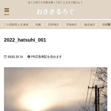
近くの街でも写真を撮って歩くとまるで旅のよう
おささるろぐ
menu
二十四節気と北海道
札幌
石狩地方
空知地方
後志地方
胆振地
2022_hatsuhi_001
2022.01.14
PR広告表記を含みます