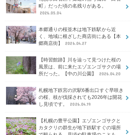
町」だった頃の名残りがある。
2026.05.04
本郷通りの桜並木は地下鉄駅から近
く、地域に根ざした商店街にある【本
郷商店街】
2026.04.27
【時習館跡】川を辿って見つけた桜の
風景は、前に来たエゾエンゴサクの場
所だった。【中の川公園】
2026.04.20
札幌地下鉄宮の沢駅6番出口すぐ早咲き
の桜、枝が伐採されても2026年は開花
し見頃です。
2026.04.19
【札幌の豊平公園】エゾエンゴサクと
カタクリの群生が地下鉄駅すぐの場所
で観られる。見頃や駐車場のことも。