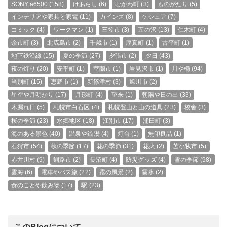
SONY a6500
(158)
けあらし
(6)
むかわ町
(3)
ものがたり
(5)
インテリアや家具と家電
(11)
カインズ
(8)
ケシュア
(7)
コミック
(4)
ワークマン
(1)
三笠市
(3)
五の沢
(13)
仁木町
(4)
余市町
(3)
北広島市
(2)
千歳市
(1)
厚真町
(1)
古平町
(1)
地下鉄沿線
(15)
夏の季節
(27)
夕張市
(2)
夕日
(43)
夜の灯り
(20)
安平町
(1)
室蘭市
(1)
岩見沢市
(1)
川や橋
(94)
当別町
(15)
恵庭市
(1)
新篠津村
(3)
旭川市
(2)
星空や月明かり
(17)
月形町
(4)
望来
(1)
朝陽や日の出
(33)
木漏れ日
(5)
札幌市白石区
(4)
札幌登山と山の道具
(23)
校舎
(3)
桜の季節
(23)
水郷地区
(18)
江別市
(17)
浦臼町
(3)
海のある景色
(40)
温泉や銭湯
(4)
灯台
(1)
無印良品
(1)
石狩市
(54)
秋の季節
(17)
花の季節
(31)
花火
(2)
苫小牧市
(5)
赤井川村
(9)
釧路市
(2)
長沼町
(4)
防災グッズ
(4)
雪の季節
(98)
雲海
(6)
電車やバス旅
(22)
霧の風景
(2)
霧氷
(2)
食のことや飲み物
(17)
駅
(23)