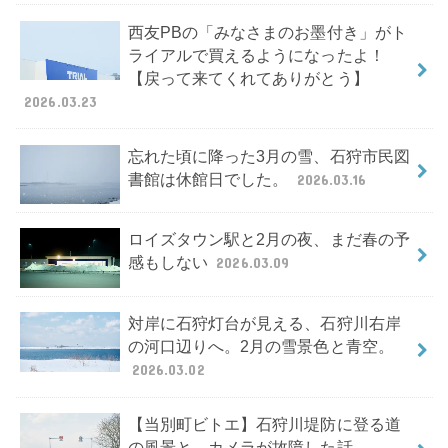
西友PBの「みなさまのお墨付き」がト
ライアルで買えるようになったよ！
【戻って来てくれてありがとう】
2026.03.23
忘れた頃に降った3月の雪、石狩市民図
書館は休館日でした。
2026.03.16
ロイズタウン駅と2月の夜、まだ春の予
感もしない
2026.03.09
対岸に石狩灯台が見える、石狩川右岸
の河口辺りへ。2月の雪景色と青空。
2026.03.02
【当別町ビトエ】石狩川堤防に登る道
の風景と、カメラが故障した話。