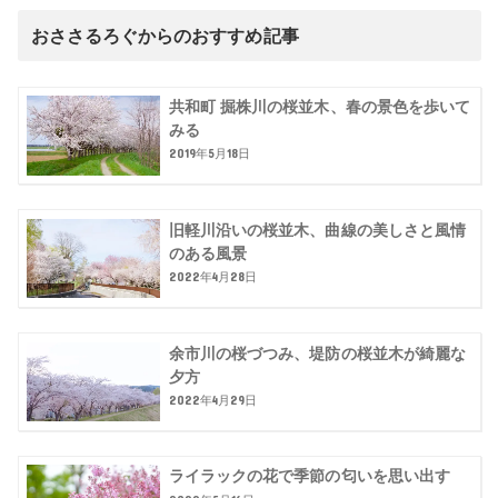
おささるろぐからのおすすめ記事
共和町 掘株川の桜並木、春の景色を歩いて
みる
2019年5月18日
旧軽川沿いの桜並木、曲線の美しさと風情
のある風景
2022年4月28日
余市川の桜づつみ、堤防の桜並木が綺麗な
夕方
2022年4月29日
ライラックの花で季節の匂いを思い出す