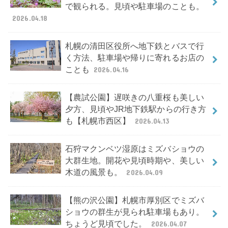
で観られる。見頃や駐車場のことも。
2026.04.18
札幌の清田区役所へ地下鉄とバスで行
く方法、駐車場や帰りに寄れるお店の
ことも
2026.04.16
【農試公園】遅咲きの八重桜も美しい
夕方、見頃やJR地下鉄駅からの行き方
も【札幌市西区】
2026.04.13
石狩マクンベツ湿原はミズバショウの
大群生地。開花や見頃時期や、美しい
木道の風景も。
2026.04.09
【熊の沢公園】札幌市厚別区でミズバ
ショウの群生が見られ駐車場もあり。
ちょうど見頃でした。
2026.04.07