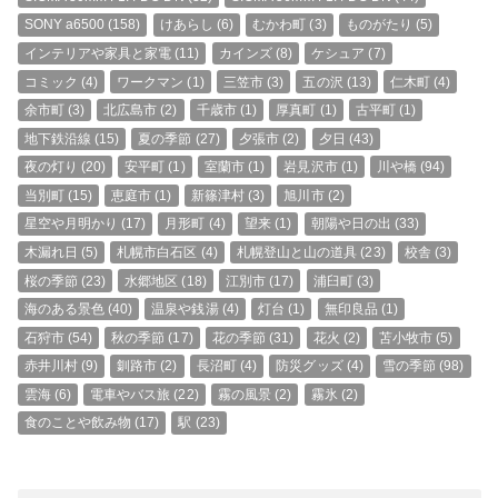
SONY a6500
(158)
けあらし
(6)
むかわ町
(3)
ものがたり
(5)
インテリアや家具と家電
(11)
カインズ
(8)
ケシュア
(7)
コミック
(4)
ワークマン
(1)
三笠市
(3)
五の沢
(13)
仁木町
(4)
余市町
(3)
北広島市
(2)
千歳市
(1)
厚真町
(1)
古平町
(1)
地下鉄沿線
(15)
夏の季節
(27)
夕張市
(2)
夕日
(43)
夜の灯り
(20)
安平町
(1)
室蘭市
(1)
岩見沢市
(1)
川や橋
(94)
当別町
(15)
恵庭市
(1)
新篠津村
(3)
旭川市
(2)
星空や月明かり
(17)
月形町
(4)
望来
(1)
朝陽や日の出
(33)
木漏れ日
(5)
札幌市白石区
(4)
札幌登山と山の道具
(23)
校舎
(3)
桜の季節
(23)
水郷地区
(18)
江別市
(17)
浦臼町
(3)
海のある景色
(40)
温泉や銭湯
(4)
灯台
(1)
無印良品
(1)
石狩市
(54)
秋の季節
(17)
花の季節
(31)
花火
(2)
苫小牧市
(5)
赤井川村
(9)
釧路市
(2)
長沼町
(4)
防災グッズ
(4)
雪の季節
(98)
雲海
(6)
電車やバス旅
(22)
霧の風景
(2)
霧氷
(2)
食のことや飲み物
(17)
駅
(23)