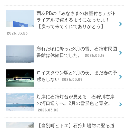
西友PBの「みなさまのお墨付き」がト
ライアルで買えるようになったよ！
【戻って来てくれてありがとう】
2026.03.23
忘れた頃に降った3月の雪、石狩市民図
書館は休館日でした。
2026.03.16
ロイズタウン駅と2月の夜、まだ春の予
感もしない
2026.03.09
対岸に石狩灯台が見える、石狩川右岸
の河口辺りへ。2月の雪景色と青空。
2026.03.02
【当別町ビトエ】石狩川堤防に登る道