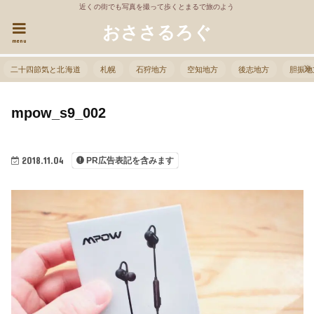
近くの街でも写真を撮って歩くとまるで旅のよう
おささるろぐ
menu
二十四節気と北海道
札幌
石狩地方
空知地方
後志地方
胆振地
mpow_s9_002
2018.11.04
PR広告表記を含みます