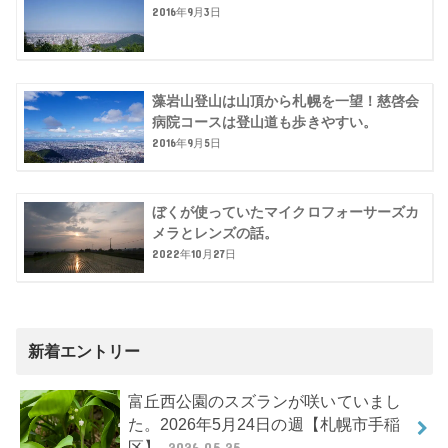
2016年9月3日
藻岩山登山は山頂から札幌を一望！慈啓会
病院コースは登山道も歩きやすい。
2016年9月5日
ぼくが使っていたマイクロフォーサーズカ
メラとレンズの話。
2022年10月27日
新着エントリー
富丘西公園のスズランが咲いていまし
た。2026年5月24日の週【札幌市手稲
区】
2026.05.25