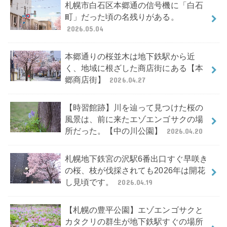
札幌市白石区本郷通の信号機に「白石
町」だった頃の名残りがある。
2026.05.04
本郷通りの桜並木は地下鉄駅から近
く、地域に根ざした商店街にある【本
郷商店街】
2026.04.27
【時習館跡】川を辿って見つけた桜の
風景は、前に来たエゾエンゴサクの場
所だった。【中の川公園】
2026.04.20
札幌地下鉄宮の沢駅6番出口すぐ早咲き
の桜、枝が伐採されても2026年は開花
し見頃です。
2026.04.19
【札幌の豊平公園】エゾエンゴサクと
カタクリの群生が地下鉄駅すぐの場所