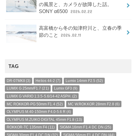
の風景と、カメラが故障した話。
SONY α6500
2026.02.22
高富橋から冬の知津狩川と、立春の季
節のこと
2026.02.11
TAG
DR-07MKII
(3)
Helios 44-2
(7)
Lumix 14mm F2.5
(52)
LUMIX G 25mm/F1.7
(21)
Lumix GF3
(9)
LUMIX G VARIO 1:3.5-5.6/14-42 ASPH.
(2)
MC ROKKOR-PG 50mm F1.4
(52)
MC W.ROKKOR 28mm F2.8
(6)
OLYMPUS M.40-150mm F4.0-5.6 R
(4)
OLYMPUS M.ZUIKO DIGITAL 45mm F1.8
(13)
ROKKOR-TC 135mm F4
(11)
SIGMA 16mm F1.4 DC DN
(25)
SIGMA 30mm F1.4 DC DN
(32)
SIGMA 56mm F1.4 DC DN
(44)