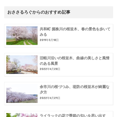
おささるろぐからのおすすめ記事
共和町 掘株川の桜並木、春の景色を歩いて
みる
2019年5月18日
旧軽川沿いの桜並木、曲線の美しさと風情
のある風景
2022年4月28日
余市川の桜づつみ、堤防の桜並木が綺麗な
夕方
2022年4月29日
ライラックの花で季節の匂いを思い出す