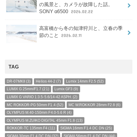
の風景と、カメラが故障した話。
SONY α6500
2026.02.22
高富橋から冬の知津狩川と、立春の季
節のこと
2026.02.11
TAG
DR-07MKII
(3)
Helios 44-2
(7)
Lumix 14mm F2.5
(52)
LUMIX G 25mm/F1.7
(21)
Lumix GF3
(9)
LUMIX G VARIO 1:3.5-5.6/14-42 ASPH.
(2)
MC ROKKOR-PG 50mm F1.4
(52)
MC W.ROKKOR 28mm F2.8
(6)
OLYMPUS M.40-150mm F4.0-5.6 R
(4)
OLYMPUS M.ZUIKO DIGITAL 45mm F1.8
(13)
ROKKOR-TC 135mm F4
(11)
SIGMA 16mm F1.4 DC DN
(25)
SIGMA 30mm F1.4 DC DN
(32)
SIGMA 56mm F1.4 DC DN
(44)