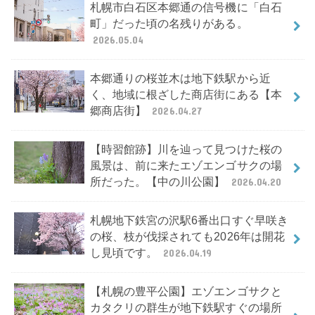
札幌市白石区本郷通の信号機に「白石
町」だった頃の名残りがある。
2026.05.04
本郷通りの桜並木は地下鉄駅から近
く、地域に根ざした商店街にある【本
郷商店街】
2026.04.27
【時習館跡】川を辿って見つけた桜の
風景は、前に来たエゾエンゴサクの場
所だった。【中の川公園】
2026.04.20
札幌地下鉄宮の沢駅6番出口すぐ早咲き
の桜、枝が伐採されても2026年は開花
し見頃です。
2026.04.19
【札幌の豊平公園】エゾエンゴサクと
カタクリの群生が地下鉄駅すぐの場所