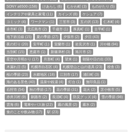
SONY a6500
(158)
けあらし
(6)
むかわ町
(3)
ものがたり
(5)
インテリアや家具と家電
(11)
カインズ
(8)
ケシュア
(7)
コミック
(4)
ワークマン
(1)
三笠市
(3)
五の沢
(13)
仁木町
(4)
余市町
(3)
北広島市
(2)
千歳市
(1)
厚真町
(1)
古平町
(1)
地下鉄沿線
(15)
夏の季節
(27)
夕張市
(2)
夕日
(43)
夜の灯り
(20)
安平町
(1)
室蘭市
(1)
岩見沢市
(1)
川や橋
(94)
当別町
(15)
恵庭市
(1)
新篠津村
(3)
旭川市
(2)
星空や月明かり
(17)
月形町
(4)
望来
(1)
朝陽や日の出
(33)
木漏れ日
(5)
札幌市白石区
(4)
札幌登山と山の道具
(23)
校舎
(3)
桜の季節
(23)
水郷地区
(18)
江別市
(17)
浦臼町
(3)
海のある景色
(40)
温泉や銭湯
(4)
灯台
(1)
無印良品
(1)
石狩市
(54)
秋の季節
(17)
花の季節
(31)
花火
(2)
苫小牧市
(5)
赤井川村
(9)
釧路市
(2)
長沼町
(4)
防災グッズ
(4)
雪の季節
(98)
雲海
(6)
電車やバス旅
(22)
霧の風景
(2)
霧氷
(2)
食のことや飲み物
(17)
駅
(23)