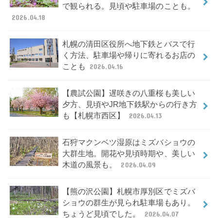
で観られる。見頃や駐車場のことも。
2026.04.18
札幌の清田区役所へ地下鉄とバスで行
く方法、駐車場や帰りに寄れるお店の
ことも
2026.04.16
【農試公園】遅咲きの八重桜も美しい
夕方、見頃やJR地下鉄駅からの行き方
も【札幌市西区】
2026.04.13
石狩マクンベツ湿原はミズバショウの
大群生地。開花や見頃時期や、美しい
木道の風景も。
2026.04.09
【熊の沢公園】札幌市厚別区でミズバ
ショウの群生が見られ駐車場もあり。
ちょうど見頃でした。
2026.04.07