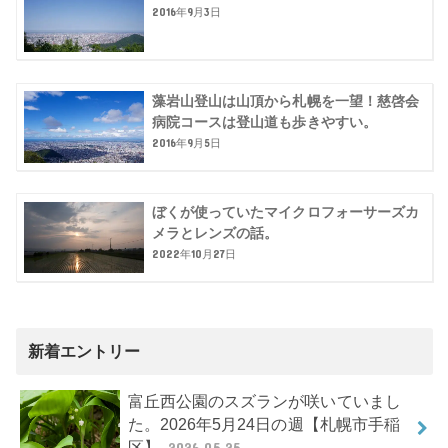
2016年9月3日
藻岩山登山は山頂から札幌を一望！慈啓会
病院コースは登山道も歩きやすい。
2016年9月5日
ぼくが使っていたマイクロフォーサーズカ
メラとレンズの話。
2022年10月27日
新着エントリー
富丘西公園のスズランが咲いていまし
た。2026年5月24日の週【札幌市手稲
区】
2026.05.25