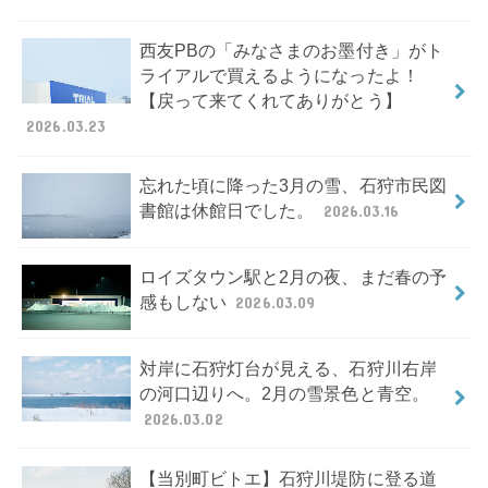
西友PBの「みなさまのお墨付き」がト
ライアルで買えるようになったよ！
【戻って来てくれてありがとう】
2026.03.23
忘れた頃に降った3月の雪、石狩市民図
書館は休館日でした。
2026.03.16
ロイズタウン駅と2月の夜、まだ春の予
感もしない
2026.03.09
対岸に石狩灯台が見える、石狩川右岸
の河口辺りへ。2月の雪景色と青空。
2026.03.02
【当別町ビトエ】石狩川堤防に登る道