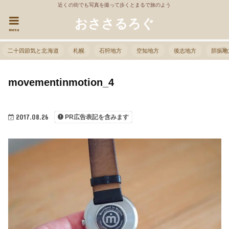
近くの街でも写真を撮って歩くとまるで旅のよう
おささるろぐ
menu
二十四節気と北海道
札幌
石狩地方
空知地方
後志地方
胆振地
movementinmotion_4
2017.08.26
PR広告表記を含みます