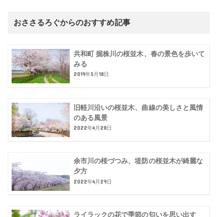
おささるろぐからのおすすめ記事
共和町 掘株川の桜並木、春の景色を歩いて
みる
2019年5月18日
旧軽川沿いの桜並木、曲線の美しさと風情
のある風景
2022年4月28日
余市川の桜づつみ、堤防の桜並木が綺麗な
夕方
2022年4月29日
ライラックの花で季節の匂いを思い出す