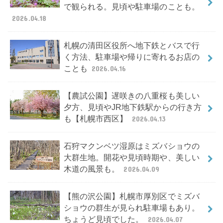
で観られる。見頃や駐車場のことも。
2026.04.18
札幌の清田区役所へ地下鉄とバスで行
く方法、駐車場や帰りに寄れるお店の
ことも
2026.04.16
【農試公園】遅咲きの八重桜も美しい
夕方、見頃やJR地下鉄駅からの行き方
も【札幌市西区】
2026.04.13
石狩マクンベツ湿原はミズバショウの
大群生地。開花や見頃時期や、美しい
木道の風景も。
2026.04.09
【熊の沢公園】札幌市厚別区でミズバ
ショウの群生が見られ駐車場もあり。
ちょうど見頃でした。
2026.04.07