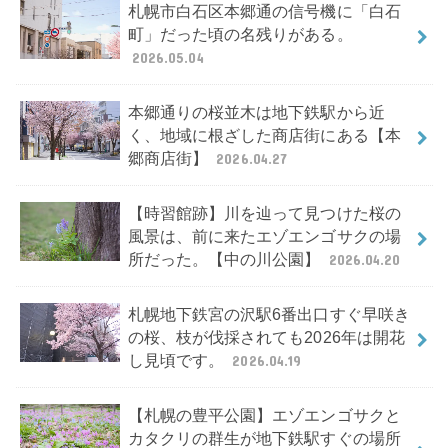
札幌市白石区本郷通の信号機に「白石
町」だった頃の名残りがある。
2026.05.04
本郷通りの桜並木は地下鉄駅から近
く、地域に根ざした商店街にある【本
郷商店街】
2026.04.27
【時習館跡】川を辿って見つけた桜の
風景は、前に来たエゾエンゴサクの場
所だった。【中の川公園】
2026.04.20
札幌地下鉄宮の沢駅6番出口すぐ早咲き
の桜、枝が伐採されても2026年は開花
し見頃です。
2026.04.19
【札幌の豊平公園】エゾエンゴサクと
カタクリの群生が地下鉄駅すぐの場所