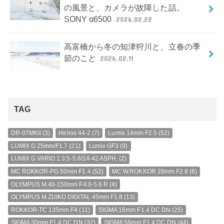
の風景と、カメラが故障した話。
SONY α6500
2026.02.22
高富橋から冬の知津狩川と、立春の季
節のこと
2026.02.11
TAG
DR-07MKII
(3)
Helios 44-2
(7)
Lumix 14mm F2.5
(52)
LUMIX G 25mm/F1.7
(21)
Lumix GF3
(9)
LUMIX G VARIO 1:3.5-5.6/14-42 ASPH.
(2)
MC ROKKOR-PG 50mm F1.4
(52)
MC W.ROKKOR 28mm F2.8
(6)
OLYMPUS M.40-150mm F4.0-5.6 R
(4)
OLYMPUS M.ZUIKO DIGITAL 45mm F1.8
(13)
ROKKOR-TC 135mm F4
(11)
SIGMA 16mm F1.4 DC DN
(25)
SIGMA 30mm F1.4 DC DN
(32)
SIGMA 56mm F1.4 DC DN
(44)