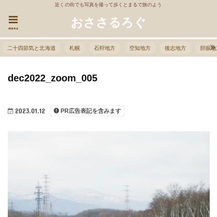
近くの街でも写真を撮って歩くとまるで旅のよう
おささるろぐ
menu
二十四節気と北海道
札幌
石狩地方
空知地方
後志地方
胆振地
dec2022_zoom_005
2023.01.12
PR広告表記を含みます