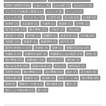
SONY a6500
(158)
けあらし
(6)
むかわ町
(3)
ものがたり
(5)
インテリアや家具と家電
(11)
カインズ
(8)
ケシュア
(7)
コミック
(4)
ワークマン
(1)
三笠市
(3)
五の沢
(13)
仁木町
(4)
余市町
(3)
北広島市
(2)
千歳市
(1)
厚真町
(1)
古平町
(1)
地下鉄沿線
(15)
夏の季節
(27)
夕張市
(2)
夕日
(43)
夜の灯り
(20)
安平町
(1)
室蘭市
(1)
岩見沢市
(1)
川や橋
(94)
当別町
(15)
恵庭市
(1)
新篠津村
(3)
旭川市
(2)
星空や月明かり
(17)
月形町
(4)
望来
(1)
朝陽や日の出
(33)
木漏れ日
(5)
札幌市白石区
(4)
札幌登山と山の道具
(23)
校舎
(3)
桜の季節
(23)
水郷地区
(18)
江別市
(17)
浦臼町
(3)
海のある景色
(40)
温泉や銭湯
(4)
灯台
(1)
無印良品
(1)
石狩市
(54)
秋の季節
(17)
花の季節
(31)
花火
(2)
苫小牧市
(5)
赤井川村
(9)
釧路市
(2)
長沼町
(4)
防災グッズ
(4)
雪の季節
(98)
雲海
(6)
電車やバス旅
(22)
霧の風景
(2)
霧氷
(2)
食のことや飲み物
(17)
駅
(23)