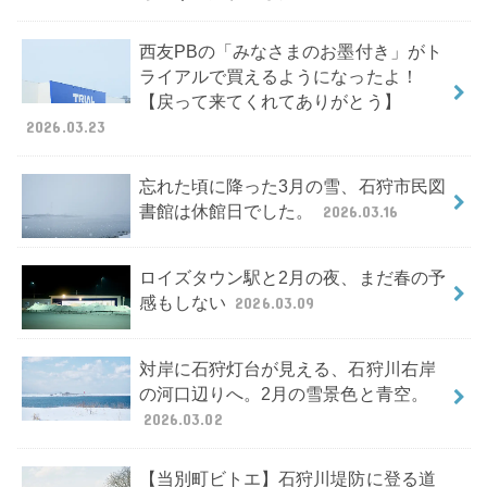
西友PBの「みなさまのお墨付き」がト
ライアルで買えるようになったよ！
【戻って来てくれてありがとう】
2026.03.23
忘れた頃に降った3月の雪、石狩市民図
書館は休館日でした。
2026.03.16
ロイズタウン駅と2月の夜、まだ春の予
感もしない
2026.03.09
対岸に石狩灯台が見える、石狩川右岸
の河口辺りへ。2月の雪景色と青空。
2026.03.02
【当別町ビトエ】石狩川堤防に登る道