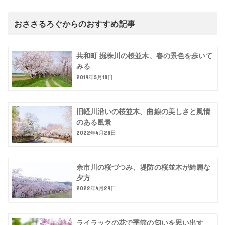
おささるろぐからのおすすめ記事
共和町 掘株川の桜並木、春の景色を歩いて
みる
2019年5月18日
旧軽川沿いの桜並木、曲線の美しさと風情
のある風景
2022年4月28日
余市川の桜づつみ、堤防の桜並木が綺麗な
夕方
2022年4月29日
ライラックの花で季節の匂いを思い出す