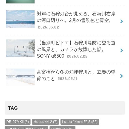
対岸に石狩灯台が見える、石狩川右岸
の河口辺りへ。2月の雪景色と青空。
2026.03.02
【当別町ビトエ】石狩川堤防に登る道
の風景と、カメラが故障した話。
SONY α6500
2026.02.22
高富橋から冬の知津狩川と、立春の季
節のこと
2026.02.11
TAG
DR-07MKII
(3)
Helios 44-2
(7)
Lumix 14mm F2.5
(52)