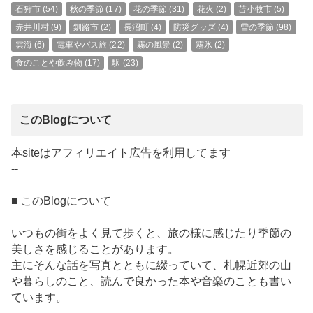
石狩市
(54)
秋の季節
(17)
花の季節
(31)
花火
(2)
苫小牧市
(5)
赤井川村
(9)
釧路市
(2)
長沼町
(4)
防災グッズ
(4)
雪の季節
(98)
雲海
(6)
電車やバス旅
(22)
霧の風景
(2)
霧氷
(2)
食のことや飲み物
(17)
駅
(23)
このBlogについて
本siteはアフィリエイト広告を利用してます
--
■ このBlogについて
いつもの街をよく見て歩くと、旅の様に感じたり季節の
美しさを感じることがあります。
主にそんな話を写真とともに綴っていて、札幌近郊の山
や暮らしのこと、読んで良かった本や音楽のことも書い
ています。