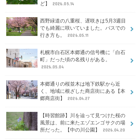
ど】
2026.05.14
西野緑道の八重桜、遅咲きは5月3週目
でも綺麗に咲いていました。バスでの
行き方も。
2026.05.11
札幌市白石区本郷通の信号機に「白石
町」だった頃の名残りがある。
2026.05.04
本郷通りの桜並木は地下鉄駅から近
く、地域に根ざした商店街にある【本
郷商店街】
2026.04.27
【時習館跡】川を辿って見つけた桜の
風景は、前に来たエゾエンゴサクの場
所だった。【中の川公園】
2026.04.20