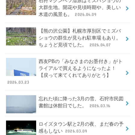
石狩マクンベツ湿原はミズバショウの
大群生地。開花や見頃時期や、美しい
木道の風景も。
2026.04.09
【熊の沢公園】札幌市厚別区でミズバ
ショウの群生が見られ駐車場もあり。
ちょうど見頃でした。
2026.04.07
西友PBの「みなさまのお墨付き」がト
ライアルで買えるようになったよ！
【戻って来てくれてありがとう】
2026.03.23
忘れた頃に降った3月の雪、石狩市民図
書館は休館日でした。
2026.03.16
ロイズタウン駅と2月の夜、まだ春の予
感もしない
2026.03.09