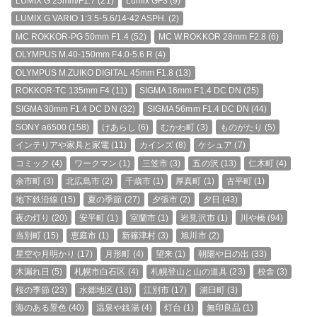
LUMIX G 25mm/F1.7
(21)
Lumix GF3
(9)
LUMIX G VARIO 1:3.5-5.6/14-42 ASPH.
(2)
MC ROKKOR-PG 50mm F1.4
(52)
MC W.ROKKOR 28mm F2.8
(6)
OLYMPUS M.40-150mm F4.0-5.6 R
(4)
OLYMPUS M.ZUIKO DIGITAL 45mm F1.8
(13)
ROKKOR-TC 135mm F4
(11)
SIGMA 16mm F1.4 DC DN
(25)
SIGMA 30mm F1.4 DC DN
(32)
SIGMA 56mm F1.4 DC DN
(44)
SONY a6500
(158)
けあらし
(6)
むかわ町
(3)
ものがたり
(5)
インテリアや家具と家電
(11)
カインズ
(8)
ケシュア
(7)
コミック
(4)
ワークマン
(1)
三笠市
(3)
五の沢
(13)
仁木町
(4)
余市町
(3)
北広島市
(2)
千歳市
(1)
厚真町
(1)
古平町
(1)
地下鉄沿線
(15)
夏の季節
(27)
夕張市
(2)
夕日
(43)
夜の灯り
(20)
安平町
(1)
室蘭市
(1)
岩見沢市
(1)
川や橋
(94)
当別町
(15)
恵庭市
(1)
新篠津村
(3)
旭川市
(2)
星空や月明かり
(17)
月形町
(4)
望来
(1)
朝陽や日の出
(33)
木漏れ日
(5)
札幌市白石区
(4)
札幌登山と山の道具
(23)
校舎
(3)
桜の季節
(23)
水郷地区
(18)
江別市
(17)
浦臼町
(3)
海のある景色
(40)
温泉や銭湯
(4)
灯台
(1)
無印良品
(1)