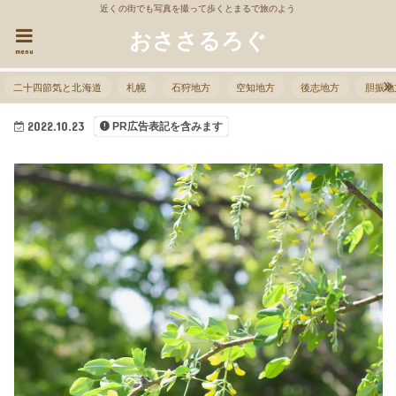
近くの街でも写真を撮って歩くとまるで旅のよう
おささるろぐ
menu
二十四節気と北海道
札幌
石狩地方
空知地方
後志地方
胆振地
2022.10.23
PR広告表記を含みます