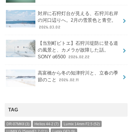
対岸に石狩灯台が見える、石狩川右岸
の河口辺りへ。2月の雪景色と青空。
2026.03.02
【当別町ビトエ】石狩川堤防に登る道
の風景と、カメラが故障した話。
SONY α6500
2026.02.22
高富橋から冬の知津狩川と、立春の季
節のこと
2026.02.11
TAG
DR-07MKII
(3)
Helios 44-2
(7)
Lumix 14mm F2.5
(52)
LUMIX G 25mm/F1.7
(21)
Lumix GF3
(9)