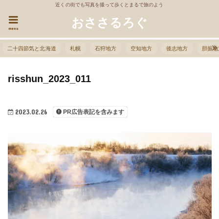
近くの街でも写真を撮って歩くとまるで旅のよう
おささるろぐ
menu
二十四節気と北海道
札幌
石狩地方
空知地方
後志地方
胆振地
risshun_2023_011
2023.02.26
PR広告表記を含みます