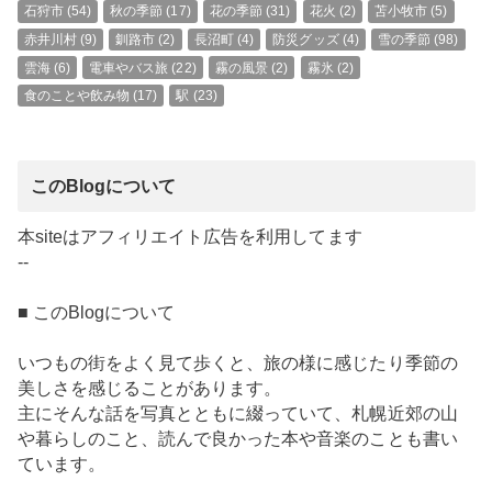
石狩市
(54)
秋の季節
(17)
花の季節
(31)
花火
(2)
苫小牧市
(5)
赤井川村
(9)
釧路市
(2)
長沼町
(4)
防災グッズ
(4)
雪の季節
(98)
雲海
(6)
電車やバス旅
(22)
霧の風景
(2)
霧氷
(2)
食のことや飲み物
(17)
駅
(23)
このBlogについて
本siteはアフィリエイト広告を利用してます
--
■ このBlogについて
いつもの街をよく見て歩くと、旅の様に感じたり季節の
美しさを感じることがあります。
主にそんな話を写真とともに綴っていて、札幌近郊の山
や暮らしのこと、読んで良かった本や音楽のことも書い
ています。