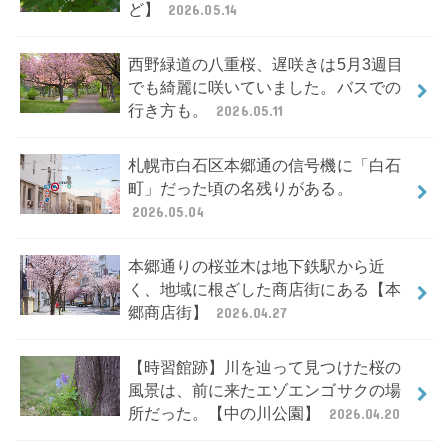
ど】
2026.05.14
西野緑道の八重桜、遅咲きは5月3週目
でも綺麗に咲いていました。バスでの
行き方も。
2026.05.11
札幌市白石区本郷通の信号機に「白石
町」だった頃の名残りがある。
2026.05.04
本郷通りの桜並木は地下鉄駅から近
く、地域に根ざした商店街にある【本
郷商店街】
2026.04.27
【時習館跡】川を辿って見つけた桜の
風景は、前に来たエゾエンゴサクの場
所だった。【中の川公園】
2026.04.20