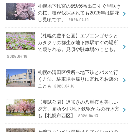
札幌地下鉄宮の沢駅6番出口すぐ早咲き
の桜、枝が伐採されても2026年は開花
し見頃です。
2026.04.19
【札幌の豊平公園】エゾエンゴサクと
カタクリの群生が地下鉄駅すぐの場所
で観られる。見頃や駐車場のことも。
2026.04.18
札幌の清田区役所へ地下鉄とバスで行
く方法、駐車場や帰りに寄れるお店の
ことも
2026.04.16
【農試公園】遅咲きの八重桜も美しい
夕方、見頃やJR地下鉄駅からの行き方
も【札幌市西区】
2026.04.13
石狩マクンベツ湿原はミズバショウの