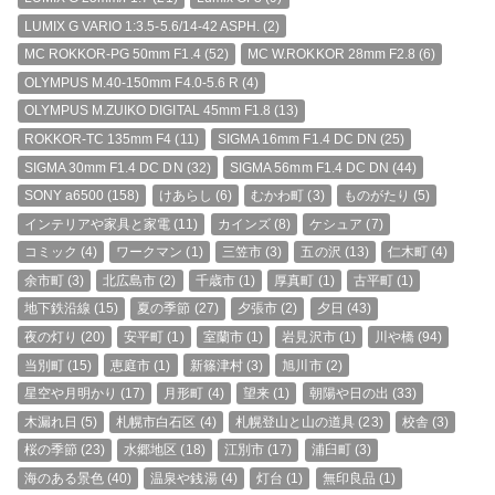
LUMIX G VARIO 1:3.5-5.6/14-42 ASPH.
(2)
MC ROKKOR-PG 50mm F1.4
(52)
MC W.ROKKOR 28mm F2.8
(6)
OLYMPUS M.40-150mm F4.0-5.6 R
(4)
OLYMPUS M.ZUIKO DIGITAL 45mm F1.8
(13)
ROKKOR-TC 135mm F4
(11)
SIGMA 16mm F1.4 DC DN
(25)
SIGMA 30mm F1.4 DC DN
(32)
SIGMA 56mm F1.4 DC DN
(44)
SONY a6500
(158)
けあらし
(6)
むかわ町
(3)
ものがたり
(5)
インテリアや家具と家電
(11)
カインズ
(8)
ケシュア
(7)
コミック
(4)
ワークマン
(1)
三笠市
(3)
五の沢
(13)
仁木町
(4)
余市町
(3)
北広島市
(2)
千歳市
(1)
厚真町
(1)
古平町
(1)
地下鉄沿線
(15)
夏の季節
(27)
夕張市
(2)
夕日
(43)
夜の灯り
(20)
安平町
(1)
室蘭市
(1)
岩見沢市
(1)
川や橋
(94)
当別町
(15)
恵庭市
(1)
新篠津村
(3)
旭川市
(2)
星空や月明かり
(17)
月形町
(4)
望来
(1)
朝陽や日の出
(33)
木漏れ日
(5)
札幌市白石区
(4)
札幌登山と山の道具
(23)
校舎
(3)
桜の季節
(23)
水郷地区
(18)
江別市
(17)
浦臼町
(3)
海のある景色
(40)
温泉や銭湯
(4)
灯台
(1)
無印良品
(1)