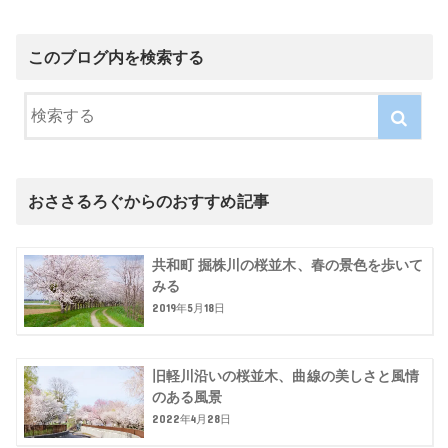
このブログ内を検索する
おささるろぐからのおすすめ記事
共和町 掘株川の桜並木、春の景色を歩いて
みる
2019年5月18日
旧軽川沿いの桜並木、曲線の美しさと風情
のある風景
2022年4月28日