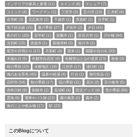
インテリアや家具と家電
(11)
カインズ
(8)
ケシュア
(7)
コミック
(4)
ワークマン
(1)
三笠市
(3)
五の沢
(13)
仁木町
(4)
余市町
(3)
北広島市
(2)
千歳市
(1)
厚真町
(1)
古平町
(1)
地下鉄沿線
(15)
夏の季節
(27)
夕張市
(2)
夕日
(43)
夜の灯り
(20)
安平町
(1)
室蘭市
(1)
岩見沢市
(1)
川や橋
(94)
当別町
(15)
恵庭市
(1)
新篠津村
(3)
旭川市
(2)
星空や月明かり
(17)
月形町
(4)
望来
(1)
朝陽や日の出
(33)
木漏れ日
(5)
札幌市白石区
(4)
札幌登山と山の道具
(23)
校舎
(3)
桜の季節
(23)
水郷地区
(18)
江別市
(17)
浦臼町
(3)
海のある景色
(40)
温泉や銭湯
(4)
灯台
(1)
無印良品
(1)
石狩市
(54)
秋の季節
(17)
花の季節
(31)
花火
(2)
苫小牧市
(5)
赤井川村
(9)
釧路市
(2)
長沼町
(4)
防災グッズ
(4)
雪の季節
(98)
雲海
(6)
電車やバス旅
(22)
霧の風景
(2)
霧氷
(2)
食のことや飲み物
(17)
駅
(23)
このBlogについて