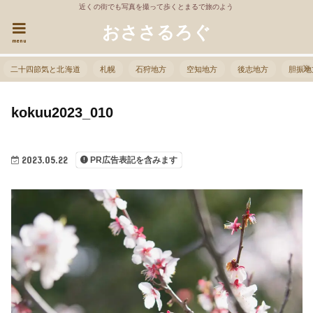
近くの街でも写真を撮って歩くとまるで旅のよう
おささるろぐ
menu
二十四節気と北海道
札幌
石狩地方
空知地方
後志地方
胆振地
kokuu2023_010
2023.05.22
PR広告表記を含みます