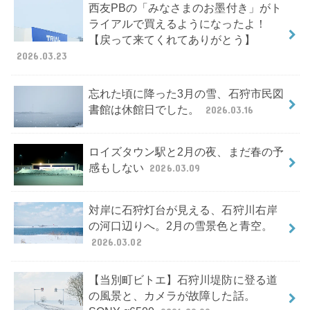
西友PBの「みなさまのお墨付き」がト
ライアルで買えるようになったよ！
【戻って来てくれてありがとう】
2026.03.23
忘れた頃に降った3月の雪、石狩市民図
書館は休館日でした。
2026.03.16
ロイズタウン駅と2月の夜、まだ春の予
感もしない
2026.03.09
対岸に石狩灯台が見える、石狩川右岸
の河口辺りへ。2月の雪景色と青空。
2026.03.02
【当別町ビトエ】石狩川堤防に登る道
の風景と、カメラが故障した話。