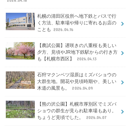
2026.04.18
札幌の清田区役所へ地下鉄とバスで行
く方法、駐車場や帰りに寄れるお店の
ことも
2026.04.16
【農試公園】遅咲きの八重桜も美しい
夕方、見頃やJR地下鉄駅からの行き方
も【札幌市西区】
2026.04.13
石狩マクンベツ湿原はミズバショウの
大群生地。開花や見頃時期や、美しい
木道の風景も。
2026.04.09
【熊の沢公園】札幌市厚別区でミズバ
ショウの群生が見られ駐車場もあり。
ちょうど見頃でした。
2026.04.07