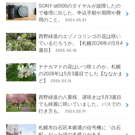
SONY α6500のダイヤルが故障したの
で修理に出した。申込手順や期間や費
用のこと。
2026.05.21
西野緑道のエゾノコリンゴの花は咲い
ているだろうか。【札幌2026年の5月4
週目】
2026.05.18
ナナカマドの花はいつ咲くのか。札幌
の2026年は5月3週目でした【ななかま
ど】
2026.05.14
西野緑道の八重桜、遅咲きは5月3週目
でも綺麗に咲いていました。バスでの
行き方も。
2026.05.11
札幌市白石区本郷通の信号機に「白石
町」だった頃の名残りがある。