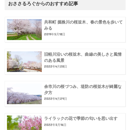
おささるろぐからのおすすめ記事
共和町 掘株川の桜並木、春の景色を歩いて
みる
2019年5月18日
旧軽川沿いの桜並木、曲線の美しさと風情
のある風景
2022年4月28日
余市川の桜づつみ、堤防の桜並木が綺麗な
夕方
2022年4月29日
ライラックの花で季節の匂いを思い出す
2022年5月16日