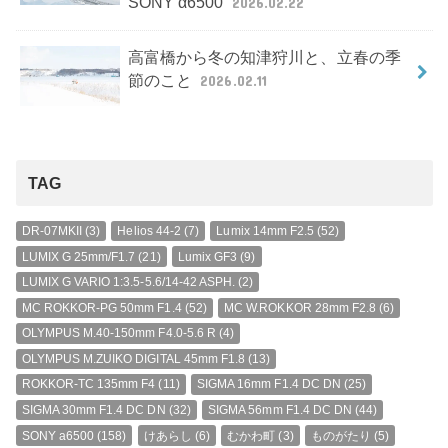
SONY α6500
2026.02.22
高富橋から冬の知津狩川と、立春の季
節のこと
2026.02.11
TAG
DR-07MKII
(3)
Helios 44-2
(7)
Lumix 14mm F2.5
(52)
LUMIX G 25mm/F1.7
(21)
Lumix GF3
(9)
LUMIX G VARIO 1:3.5-5.6/14-42 ASPH.
(2)
MC ROKKOR-PG 50mm F1.4
(52)
MC W.ROKKOR 28mm F2.8
(6)
OLYMPUS M.40-150mm F4.0-5.6 R
(4)
OLYMPUS M.ZUIKO DIGITAL 45mm F1.8
(13)
ROKKOR-TC 135mm F4
(11)
SIGMA 16mm F1.4 DC DN
(25)
SIGMA 30mm F1.4 DC DN
(32)
SIGMA 56mm F1.4 DC DN
(44)
SONY a6500
(158)
けあらし
(6)
むかわ町
(3)
ものがたり
(5)