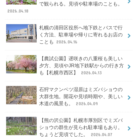
で観られる。見頃や駐車場のことも。
2026.04.18
札幌の清田区役所へ地下鉄とバスで行
く方法、駐車場や帰りに寄れるお店の
ことも
2026.04.16
【農試公園】遅咲きの八重桜も美しい
夕方、見頃やJR地下鉄駅からの行き方
も【札幌市西区】
2026.04.13
石狩マクンベツ湿原はミズバショウの
大群生地。開花や見頃時期や、美しい
木道の風景も。
2026.04.09
【熊の沢公園】札幌市厚別区でミズバ
ショウの群生が見られ駐車場もあり。
ちょうど見頃でした。
2026.04.07