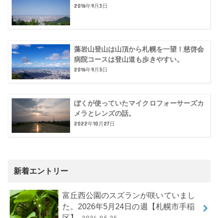
2016年9月3日
藻岩山登山は山頂から札幌を一望！慈啓会
病院コースは登山道も歩きやすい。
2016年9月5日
ぼくが使っていたマイクロフォーサーズカ
メラとレンズの話。
2022年10月27日
新着エントリー
富丘西公園のスズランが咲いていまし
た。2026年5月24日の週【札幌市手稲
区】
2026.05.25