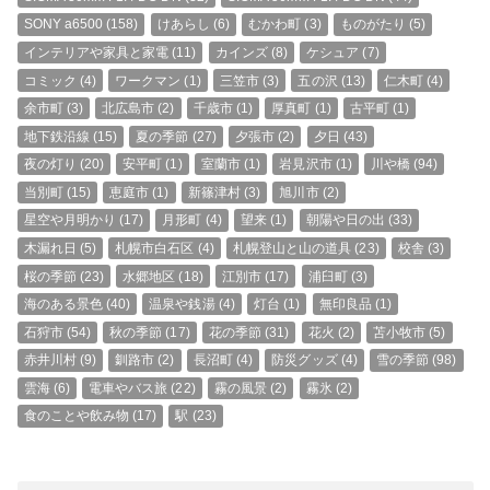
SONY a6500
(158)
けあらし
(6)
むかわ町
(3)
ものがたり
(5)
インテリアや家具と家電
(11)
カインズ
(8)
ケシュア
(7)
コミック
(4)
ワークマン
(1)
三笠市
(3)
五の沢
(13)
仁木町
(4)
余市町
(3)
北広島市
(2)
千歳市
(1)
厚真町
(1)
古平町
(1)
地下鉄沿線
(15)
夏の季節
(27)
夕張市
(2)
夕日
(43)
夜の灯り
(20)
安平町
(1)
室蘭市
(1)
岩見沢市
(1)
川や橋
(94)
当別町
(15)
恵庭市
(1)
新篠津村
(3)
旭川市
(2)
星空や月明かり
(17)
月形町
(4)
望来
(1)
朝陽や日の出
(33)
木漏れ日
(5)
札幌市白石区
(4)
札幌登山と山の道具
(23)
校舎
(3)
桜の季節
(23)
水郷地区
(18)
江別市
(17)
浦臼町
(3)
海のある景色
(40)
温泉や銭湯
(4)
灯台
(1)
無印良品
(1)
石狩市
(54)
秋の季節
(17)
花の季節
(31)
花火
(2)
苫小牧市
(5)
赤井川村
(9)
釧路市
(2)
長沼町
(4)
防災グッズ
(4)
雪の季節
(98)
雲海
(6)
電車やバス旅
(22)
霧の風景
(2)
霧氷
(2)
食のことや飲み物
(17)
駅
(23)