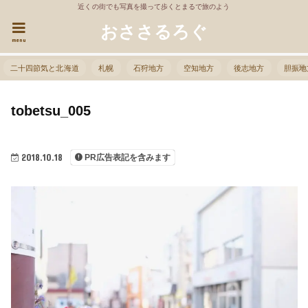
近くの街でも写真を撮って歩くとまるで旅のよう
おささるろぐ
menu
二十四節気と北海道
札幌
石狩地方
空知地方
後志地方
胆振地
tobetsu_005
2018.10.18
PR広告表記を含みます