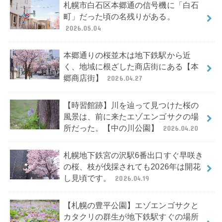
札幌市白石区本郷通の信号機に「白石
町」だった頃の名残りがある。
2026.05.04
本郷通りの桜並木は地下鉄駅から近
く、地域に根ざした商店街にある【本
郷商店街】
2026.04.27
【時習館跡】川を辿って見つけた桜の
風景は、前に来たエゾエンゴサクの場
所だった。【中の川公園】
2026.04.20
札幌地下鉄宮の沢駅6番出口すぐ早咲き
の桜、枝が伐採されても2026年は開花
し見頃です。
2026.04.19
【札幌の豊平公園】エゾエンゴサクと
カタクリの群生が地下鉄駅すぐの場所