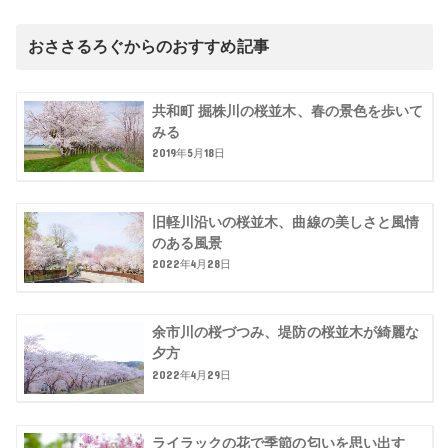
おささるろぐからのおすすめ記事
共和町 掘株川の桜並木、春の景色を歩いて
みる
2019年5月18日
旧軽川沿いの桜並木、曲線の美しさと風情
のある風景
2022年4月28日
余市川の桜づつみ、堤防の桜並木が綺麗な
夕方
2022年4月29日
ライラックの花で季節の匂いを思い出す