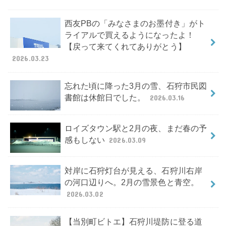
西友PBの「みなさまのお墨付き」がト
ライアルで買えるようになったよ！
【戻って来てくれてありがとう】
2026.03.23
忘れた頃に降った3月の雪、石狩市民図
書館は休館日でした。
2026.03.16
ロイズタウン駅と2月の夜、まだ春の予
感もしない
2026.03.09
対岸に石狩灯台が見える、石狩川右岸
の河口辺りへ。2月の雪景色と青空。
2026.03.02
【当別町ビトエ】石狩川堤防に登る道