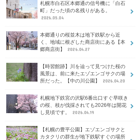
札幌市白石区本郷通の信号機に「白石
町」だった頃の名残りがある。
2026.05.04
本郷通りの桜並木は地下鉄駅から近
く、地域に根ざした商店街にある【本
郷商店街】
2026.04.27
【時習館跡】川を辿って見つけた桜の
風景は、前に来たエゾエンゴサクの場
所だった。【中の川公園】
2026.04.20
札幌地下鉄宮の沢駅6番出口すぐ早咲き
の桜、枝が伐採されても2026年は開花
し見頃です。
2026.04.19
【札幌の豊平公園】エゾエンゴサクと
カタクリの群生が地下鉄駅すぐの場所