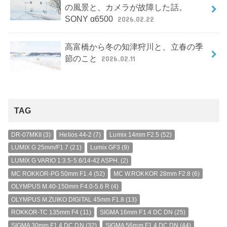
の風景と、カメラが故障した話。
SONY α6500
2026.02.22
高富橋から冬の知津狩川と、立春の季
節のこと
2026.02.11
TAG
DR-07MKII
(3)
Helios 44-2
(7)
Lumix 14mm F2.5
(52)
LUMIX G 25mm/F1.7
(21)
Lumix GF3
(9)
LUMIX G VARIO 1:3.5-5.6/14-42 ASPH.
(2)
MC ROKKOR-PG 50mm F1.4
(52)
MC W.ROKKOR 28mm F2.8
(6)
OLYMPUS M.40-150mm F4.0-5.6 R
(4)
OLYMPUS M.ZUIKO DIGITAL 45mm F1.8
(13)
ROKKOR-TC 135mm F4
(11)
SIGMA 16mm F1.4 DC DN
(25)
SIGMA 30mm F1.4 DC DN
(32)
SIGMA 56mm F1.4 DC DN
(44)