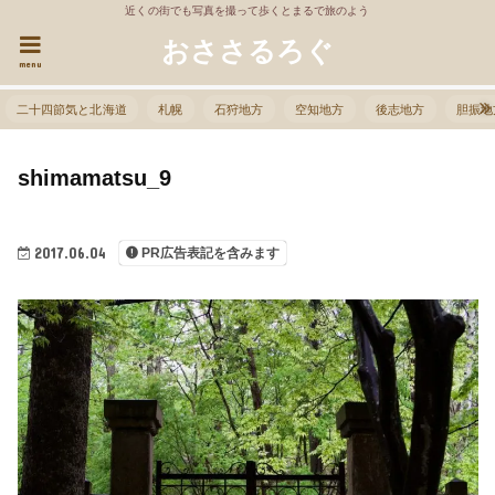
近くの街でも写真を撮って歩くとまるで旅のよう
おささるろぐ
menu
二十四節気と北海道
札幌
石狩地方
空知地方
後志地方
胆振地
shimamatsu_9
2017.06.04
PR広告表記を含みます