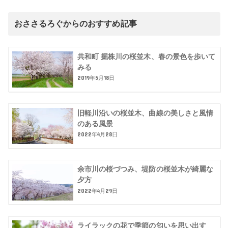
おささるろぐからのおすすめ記事
共和町 掘株川の桜並木、春の景色を歩いて
みる
2019年5月18日
旧軽川沿いの桜並木、曲線の美しさと風情
のある風景
2022年4月28日
余市川の桜づつみ、堤防の桜並木が綺麗な
夕方
2022年4月29日
ライラックの花で季節の匂いを思い出す