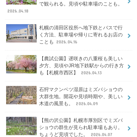
で観られる。見頃や駐車場のことも。
2026.04.18
札幌の清田区役所へ地下鉄とバスで行
く方法、駐車場や帰りに寄れるお店の
ことも
2026.04.16
【農試公園】遅咲きの八重桜も美しい
夕方、見頃やJR地下鉄駅からの行き方
も【札幌市西区】
2026.04.13
石狩マクンベツ湿原はミズバショウの
大群生地。開花や見頃時期や、美しい
木道の風景も。
2026.04.09
【熊の沢公園】札幌市厚別区でミズバ
ショウの群生が見られ駐車場もあり。
ちょうど見頃でした。
2026.04.07