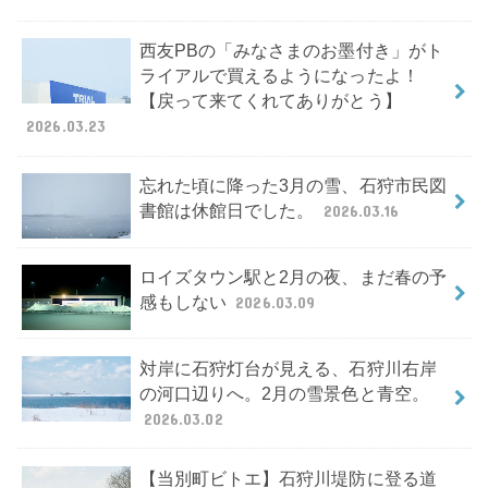
西友PBの「みなさまのお墨付き」がト
ライアルで買えるようになったよ！
【戻って来てくれてありがとう】
2026.03.23
忘れた頃に降った3月の雪、石狩市民図
書館は休館日でした。
2026.03.16
ロイズタウン駅と2月の夜、まだ春の予
感もしない
2026.03.09
対岸に石狩灯台が見える、石狩川右岸
の河口辺りへ。2月の雪景色と青空。
2026.03.02
【当別町ビトエ】石狩川堤防に登る道