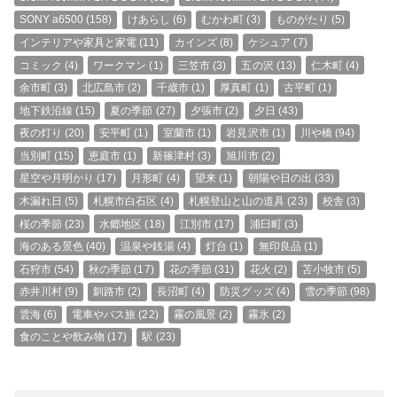
SONY a6500
(158)
けあらし
(6)
むかわ町
(3)
ものがたり
(5)
インテリアや家具と家電
(11)
カインズ
(8)
ケシュア
(7)
コミック
(4)
ワークマン
(1)
三笠市
(3)
五の沢
(13)
仁木町
(4)
余市町
(3)
北広島市
(2)
千歳市
(1)
厚真町
(1)
古平町
(1)
地下鉄沿線
(15)
夏の季節
(27)
夕張市
(2)
夕日
(43)
夜の灯り
(20)
安平町
(1)
室蘭市
(1)
岩見沢市
(1)
川や橋
(94)
当別町
(15)
恵庭市
(1)
新篠津村
(3)
旭川市
(2)
星空や月明かり
(17)
月形町
(4)
望来
(1)
朝陽や日の出
(33)
木漏れ日
(5)
札幌市白石区
(4)
札幌登山と山の道具
(23)
校舎
(3)
桜の季節
(23)
水郷地区
(18)
江別市
(17)
浦臼町
(3)
海のある景色
(40)
温泉や銭湯
(4)
灯台
(1)
無印良品
(1)
石狩市
(54)
秋の季節
(17)
花の季節
(31)
花火
(2)
苫小牧市
(5)
赤井川村
(9)
釧路市
(2)
長沼町
(4)
防災グッズ
(4)
雪の季節
(98)
雲海
(6)
電車やバス旅
(22)
霧の風景
(2)
霧氷
(2)
食のことや飲み物
(17)
駅
(23)