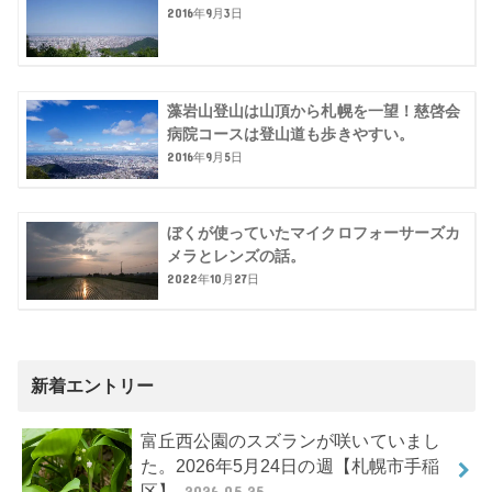
2016年9月3日
藻岩山登山は山頂から札幌を一望！慈啓会
病院コースは登山道も歩きやすい。
2016年9月5日
ぼくが使っていたマイクロフォーサーズカ
メラとレンズの話。
2022年10月27日
新着エントリー
富丘西公園のスズランが咲いていまし
た。2026年5月24日の週【札幌市手稲
区】
2026.05.25