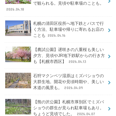
で観られる。見頃や駐車場のことも。
2026.04.18
札幌の清田区役所へ地下鉄とバスで行
く方法、駐車場や帰りに寄れるお店の
ことも
2026.04.16
【農試公園】遅咲きの八重桜も美しい
夕方、見頃やJR地下鉄駅からの行き方
も【札幌市西区】
2026.04.13
石狩マクンベツ湿原はミズバショウの
大群生地。開花や見頃時期や、美しい
木道の風景も。
2026.04.09
【熊の沢公園】札幌市厚別区でミズバ
ショウの群生が見られ駐車場もあり。
ちょうど見頃でした。
2026.04.07