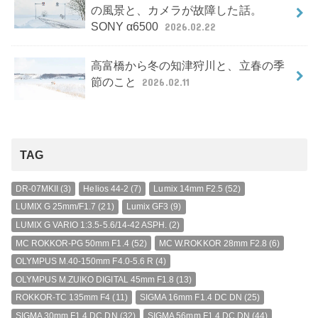
の風景と、カメラが故障した話。
SONY α6500
2026.02.22
高富橋から冬の知津狩川と、立春の季
節のこと
2026.02.11
TAG
DR-07MKII
(3)
Helios 44-2
(7)
Lumix 14mm F2.5
(52)
LUMIX G 25mm/F1.7
(21)
Lumix GF3
(9)
LUMIX G VARIO 1:3.5-5.6/14-42 ASPH.
(2)
MC ROKKOR-PG 50mm F1.4
(52)
MC W.ROKKOR 28mm F2.8
(6)
OLYMPUS M.40-150mm F4.0-5.6 R
(4)
OLYMPUS M.ZUIKO DIGITAL 45mm F1.8
(13)
ROKKOR-TC 135mm F4
(11)
SIGMA 16mm F1.4 DC DN
(25)
SIGMA 30mm F1.4 DC DN
(32)
SIGMA 56mm F1.4 DC DN
(44)