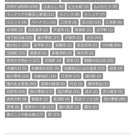
SONY a6500
(158)
けあらし
(6)
むかわ町
(3)
ものがたり
(5)
インテリアや家具と家電
(11)
カインズ
(8)
ケシュア
(7)
コミック
(4)
ワークマン
(1)
三笠市
(3)
五の沢
(13)
仁木町
(4)
余市町
(3)
北広島市
(2)
千歳市
(1)
厚真町
(1)
古平町
(1)
地下鉄沿線
(15)
夏の季節
(27)
夕張市
(2)
夕日
(43)
夜の灯り
(20)
安平町
(1)
室蘭市
(1)
岩見沢市
(1)
川や橋
(94)
当別町
(15)
恵庭市
(1)
新篠津村
(3)
旭川市
(2)
星空や月明かり
(17)
月形町
(4)
望来
(1)
朝陽や日の出
(33)
木漏れ日
(5)
札幌市白石区
(4)
札幌登山と山の道具
(23)
校舎
(3)
桜の季節
(23)
水郷地区
(18)
江別市
(17)
浦臼町
(3)
海のある景色
(40)
温泉や銭湯
(4)
灯台
(1)
無印良品
(1)
石狩市
(54)
秋の季節
(17)
花の季節
(31)
花火
(2)
苫小牧市
(5)
赤井川村
(9)
釧路市
(2)
長沼町
(4)
防災グッズ
(4)
雪の季節
(98)
雲海
(6)
電車やバス旅
(22)
霧の風景
(2)
霧氷
(2)
食のことや飲み物
(17)
駅
(23)