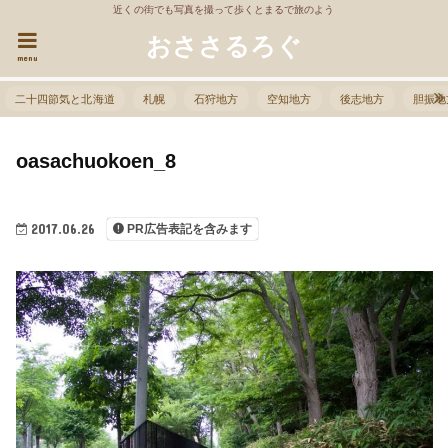
近くの街でも写真を撮って歩くとまるで旅のよう
おささるろぐ
menu
二十四節気と北海道
札幌
石狩地方
空知地方
後志地方
胆振地
oasachuokoen_8
2017.06.26
PR広告表記を含みます