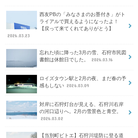
西友PBの「みなさまのお墨付き」がト
ライアルで買えるようになったよ！
【戻って来てくれてありがとう】
2026.03.23
忘れた頃に降った3月の雪、石狩市民図
書館は休館日でした。
2026.03.16
ロイズタウン駅と2月の夜、まだ春の予
感もしない
2026.03.09
対岸に石狩灯台が見える、石狩川右岸
の河口辺りへ。2月の雪景色と青空。
2026.03.02
【当別町ビトエ】石狩川堤防に登る道