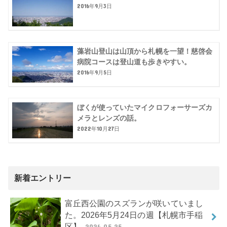
2016年9月3日
藻岩山登山は山頂から札幌を一望！慈啓会
病院コースは登山道も歩きやすい。
2016年9月5日
ぼくが使っていたマイクロフォーサーズカ
メラとレンズの話。
2022年10月27日
新着エントリー
富丘西公園のスズランが咲いていまし
た。2026年5月24日の週【札幌市手稲
区】
2026.05.25