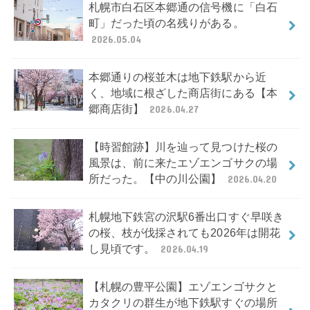
札幌市白石区本郷通の信号機に「白石
町」だった頃の名残りがある。
2026.05.04
本郷通りの桜並木は地下鉄駅から近
く、地域に根ざした商店街にある【本
郷商店街】
2026.04.27
【時習館跡】川を辿って見つけた桜の
風景は、前に来たエゾエンゴサクの場
所だった。【中の川公園】
2026.04.20
札幌地下鉄宮の沢駅6番出口すぐ早咲き
の桜、枝が伐採されても2026年は開花
し見頃です。
2026.04.19
【札幌の豊平公園】エゾエンゴサクと
カタクリの群生が地下鉄駅すぐの場所