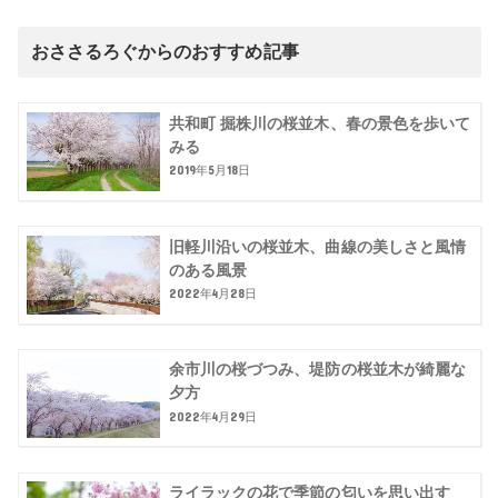
おささるろぐからのおすすめ記事
共和町 掘株川の桜並木、春の景色を歩いて
みる
2019年5月18日
旧軽川沿いの桜並木、曲線の美しさと風情
のある風景
2022年4月28日
余市川の桜づつみ、堤防の桜並木が綺麗な
夕方
2022年4月29日
ライラックの花で季節の匂いを思い出す