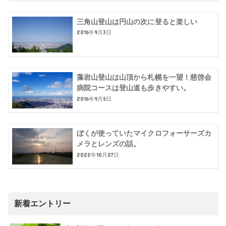
三角山登山は円山の次に登ると楽しい
2016年9月3日
藻岩山登山は山頂から札幌を一望！慈啓会
病院コースは登山道も歩きやすい。
2016年9月5日
ぼくが使っていたマイクロフォーサーズカ
メラとレンズの話。
2022年10月27日
新着エントリー