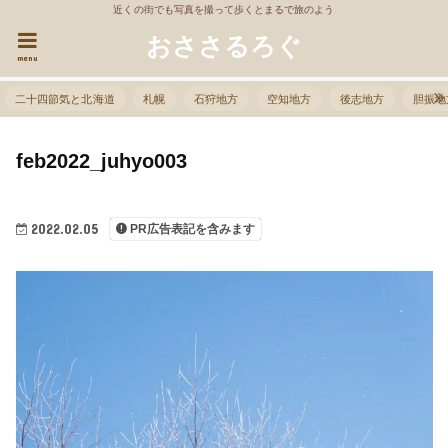
近くの街でも写真を撮って歩くとまるで旅のよう
おささるろぐ
menu
二十四節気と北海道
札幌
石狩地方
空知地方
後志地方
胆振地
feb2022_juhyo003
2022.02.05
PR広告表記を含みます