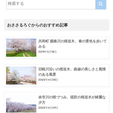
おささるろぐからのおすすめ記事
共和町 掘株川の桜並木、春の景色を歩いて
みる
2019年5月18日
旧軽川沿いの桜並木、曲線の美しさと風情
のある風景
2022年4月28日
余市川の桜づつみ、堤防の桜並木が綺麗な
夕方
2022年4月29日