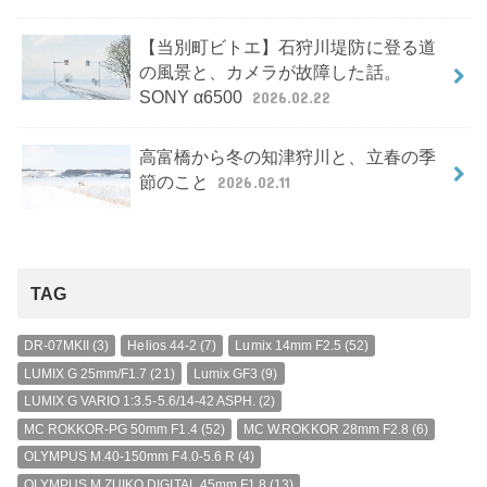
【当別町ビトエ】石狩川堤防に登る道
の風景と、カメラが故障した話。
SONY α6500
2026.02.22
高富橋から冬の知津狩川と、立春の季
節のこと
2026.02.11
TAG
DR-07MKII
(3)
Helios 44-2
(7)
Lumix 14mm F2.5
(52)
LUMIX G 25mm/F1.7
(21)
Lumix GF3
(9)
LUMIX G VARIO 1:3.5-5.6/14-42 ASPH.
(2)
MC ROKKOR-PG 50mm F1.4
(52)
MC W.ROKKOR 28mm F2.8
(6)
OLYMPUS M.40-150mm F4.0-5.6 R
(4)
OLYMPUS M.ZUIKO DIGITAL 45mm F1.8
(13)