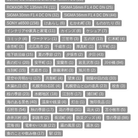
ROKKOR-TC 135mm F4
(11)
SIGMA 16mm F1.4 DC DN
(25)
SIGMA 30mm F1.4 DC DN
(32)
SIGMA 56mm F1.4 DC DN
(44)
SONY a6500
(158)
けあらし
(6)
むかわ町
(3)
ものがたり
(5)
インテリアや家具と家電
(11)
カインズ
(8)
ケシュア
(7)
コミック
(4)
ワークマン
(1)
三笠市
(3)
五の沢
(13)
仁木町
(4)
余市町
(3)
北広島市
(2)
千歳市
(1)
厚真町
(1)
古平町
(1)
地下鉄沿線
(15)
夏の季節
(27)
夕張市
(2)
夕日
(43)
夜の灯り
(20)
安平町
(1)
室蘭市
(1)
岩見沢市
(1)
川や橋
(94)
当別町
(15)
恵庭市
(1)
新篠津村
(3)
旭川市
(2)
星空や月明かり
(17)
月形町
(4)
望来
(1)
朝陽や日の出
(33)
木漏れ日
(5)
札幌市白石区
(4)
札幌登山と山の道具
(23)
校舎
(3)
桜の季節
(23)
水郷地区
(18)
江別市
(17)
浦臼町
(3)
海のある景色
(40)
温泉や銭湯
(4)
灯台
(1)
無印良品
(1)
石狩市
(54)
秋の季節
(17)
花の季節
(31)
花火
(2)
苫小牧市
(5)
赤井川村
(9)
釧路市
(2)
長沼町
(4)
防災グッズ
(4)
雪の季節
(98)
雲海
(6)
電車やバス旅
(22)
霧の風景
(2)
霧氷
(2)
食のことや飲み物
(17)
駅
(23)