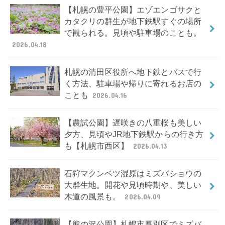
【札幌の豊平公園】エゾエンゴサクと
カタクリの群生が地下鉄駅すぐの場所
で観られる。見頃や駐車場のことも。
2026.04.18
札幌の清田区役所へ地下鉄とバスで行
く方法、駐車場や帰りに寄れるお店の
ことも
2026.04.16
【農試公園】遅咲きの八重桜も美しい
夕方、見頃やJR地下鉄駅からの行き方
も【札幌市西区】
2026.04.13
石狩マクンベツ湿原はミズバショウの
大群生地。開花や見頃時期や、美しい
木道の風景も。
2026.04.09
【熊の沢公園】札幌市厚別区でミズバ