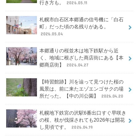
行き方も。
2026.05.11
札幌市白石区本郷通の信号機に「白石
町」だった頃の名残りがある。
2026.05.04
本郷通りの桜並木は地下鉄駅から近
く、地域に根ざした商店街にある【本
郷商店街】
2026.04.27
【時習館跡】川を辿って見つけた桜の
風景は、前に来たエゾエンゴサクの場
所だった。【中の川公園】
2026.04.20
札幌地下鉄宮の沢駅6番出口すぐ早咲き
の桜、枝が伐採されても2026年は開花
し見頃です。
2026.04.19