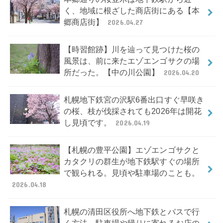
く、地域に根ざした商店街にある【本
郷商店街】
2026.04.27
【時習館跡】川を辿って見つけた桜の
風景は、前に来たエゾエンゴサクの場
所だった。【中の川公園】
2026.04.20
札幌地下鉄宮の沢駅6番出口すぐ早咲き
の桜、枝が伐採されても2026年は開花
し見頃です。
2026.04.19
【札幌の豊平公園】エゾエンゴサクと
カタクリの群生が地下鉄駅すぐの場所
で観られる。見頃や駐車場のことも。
2026.04.18
札幌の清田区役所へ地下鉄とバスで行