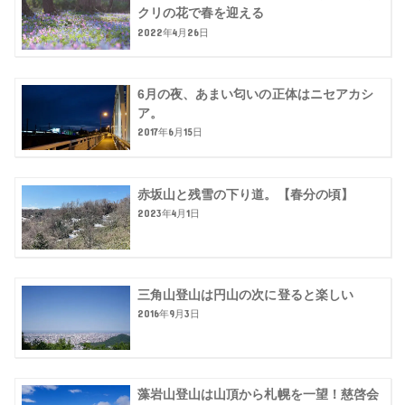
クリの花で春を迎える
2022年4月26日
6月の夜、あまい匂いの正体はニセアカシ
ア。
2017年6月15日
赤坂山と残雪の下り道。【春分の頃】
2023年4月1日
三角山登山は円山の次に登ると楽しい
2016年9月3日
藻岩山登山は山頂から札幌を一望！慈啓会