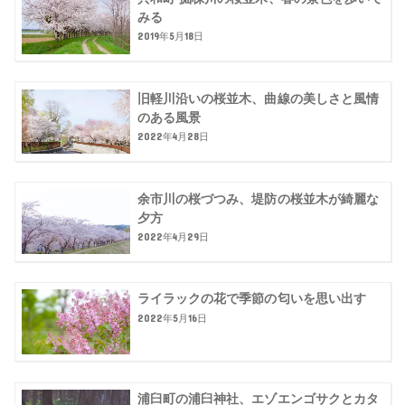
みる
2019年5月18日
旧軽川沿いの桜並木、曲線の美しさと風情
のある風景
2022年4月28日
余市川の桜づつみ、堤防の桜並木が綺麗な
夕方
2022年4月29日
ライラックの花で季節の匂いを思い出す
2022年5月16日
浦臼町の浦臼神社、エゾエンゴサクとカタ