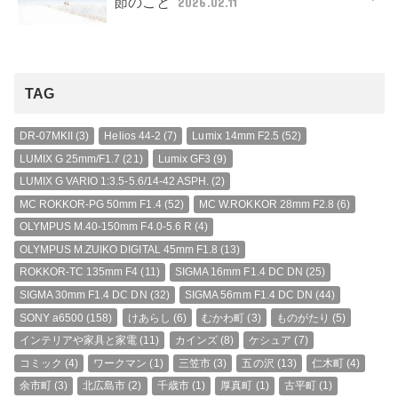
節のこと
2026.02.11
TAG
DR-07MKII
(3)
Helios 44-2
(7)
Lumix 14mm F2.5
(52)
LUMIX G 25mm/F1.7
(21)
Lumix GF3
(9)
LUMIX G VARIO 1:3.5-5.6/14-42 ASPH.
(2)
MC ROKKOR-PG 50mm F1.4
(52)
MC W.ROKKOR 28mm F2.8
(6)
OLYMPUS M.40-150mm F4.0-5.6 R
(4)
OLYMPUS M.ZUIKO DIGITAL 45mm F1.8
(13)
ROKKOR-TC 135mm F4
(11)
SIGMA 16mm F1.4 DC DN
(25)
SIGMA 30mm F1.4 DC DN
(32)
SIGMA 56mm F1.4 DC DN
(44)
SONY a6500
(158)
けあらし
(6)
むかわ町
(3)
ものがたり
(5)
インテリアや家具と家電
(11)
カインズ
(8)
ケシュア
(7)
コミック
(4)
ワークマン
(1)
三笠市
(3)
五の沢
(13)
仁木町
(4)
余市町
(3)
北広島市
(2)
千歳市
(1)
厚真町
(1)
古平町
(1)