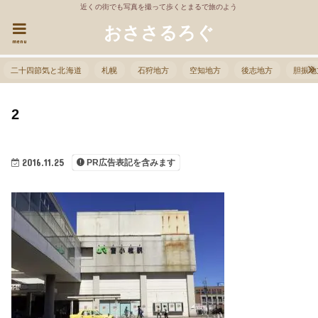
近くの街でも写真を撮って歩くとまるで旅のよう
おささるろぐ
menu
二十四節気と北海道
札幌
石狩地方
空知地方
後志地方
胆振地
2
2016.11.25
PR広告表記を含みます