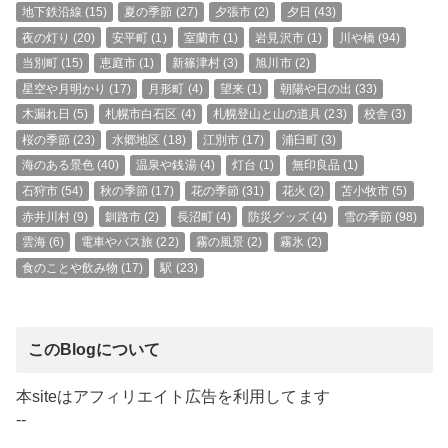
地下鉄沿線
(15)
夏の季節
(27)
夕張市
(2)
夕日
(43)
夜の灯り
(20)
安平町
(1)
室蘭市
(1)
岩見沢市
(1)
川や橋
(94)
当別町
(15)
恵庭市
(1)
新篠津村
(3)
旭川市
(2)
星空や月明かり
(17)
月形町
(4)
望来
(1)
朝陽や日の出
(33)
木漏れ日
(5)
札幌市白石区
(4)
札幌登山と山の道具
(23)
校舎
(3)
桜の季節
(23)
水郷地区
(18)
江別市
(17)
浦臼町
(3)
海のある景色
(40)
温泉や銭湯
(4)
灯台
(1)
無印良品
(1)
石狩市
(54)
秋の季節
(17)
花の季節
(31)
花火
(2)
苫小牧市
(5)
赤井川村
(9)
釧路市
(2)
長沼町
(4)
防災グッズ
(4)
雪の季節
(98)
雲海
(6)
電車やバス旅
(22)
霧の風景
(2)
霧氷
(2)
食のことや飲み物
(17)
駅
(23)
このBlogについて
本siteはアフィリエイト広告を利用してます
--