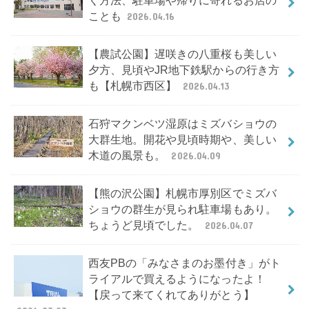
く方法、駐車場や帰りに寄れるお店の
ことも
2026.04.16
【農試公園】遅咲きの八重桜も美しい
夕方、見頃やJR地下鉄駅からの行き方
も【札幌市西区】
2026.04.13
石狩マクンベツ湿原はミズバショウの
大群生地。開花や見頃時期や、美しい
木道の風景も。
2026.04.09
【熊の沢公園】札幌市厚別区でミズバ
ショウの群生が見られ駐車場もあり。
ちょうど見頃でした。
2026.04.07
西友PBの「みなさまのお墨付き」がト
ライアルで買えるようになったよ！
【戻って来てくれてありがとう】