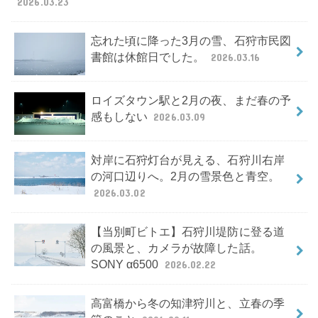
2026.03.23
忘れた頃に降った3月の雪、石狩市民図
書館は休館日でした。
2026.03.16
ロイズタウン駅と2月の夜、まだ春の予
感もしない
2026.03.09
対岸に石狩灯台が見える、石狩川右岸
の河口辺りへ。2月の雪景色と青空。
2026.03.02
【当別町ビトエ】石狩川堤防に登る道
の風景と、カメラが故障した話。
SONY α6500
2026.02.22
高富橋から冬の知津狩川と、立春の季