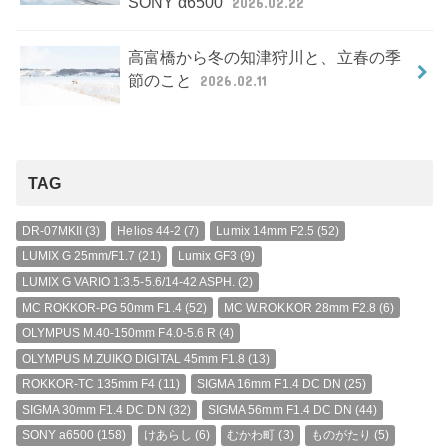
SONY α6500
2026.02.22
高富橋から冬の知津狩川と、立春の季
節のこと
2026.02.11
TAG
DR-07MKII
(3)
Helios 44-2
(7)
Lumix 14mm F2.5
(52)
LUMIX G 25mm/F1.7
(21)
Lumix GF3
(9)
LUMIX G VARIO 1:3.5-5.6/14-42 ASPH.
(2)
MC ROKKOR-PG 50mm F1.4
(52)
MC W.ROKKOR 28mm F2.8
(6)
OLYMPUS M.40-150mm F4.0-5.6 R
(4)
OLYMPUS M.ZUIKO DIGITAL 45mm F1.8
(13)
ROKKOR-TC 135mm F4
(11)
SIGMA 16mm F1.4 DC DN
(25)
SIGMA 30mm F1.4 DC DN
(32)
SIGMA 56mm F1.4 DC DN
(44)
SONY a6500
(158)
けあらし
(6)
むかわ町
(3)
ものがたり
(5)