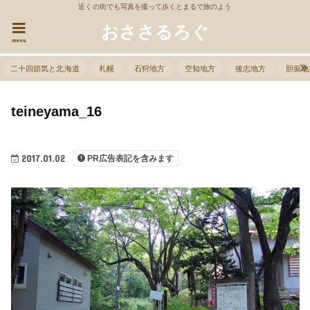
近くの街でも写真を撮って歩くとまるで旅のよう
おささるろぐ
menu
二十四節気と北海道
札幌
石狩地方
空知地方
後志地方
胆振地
teineyama_16
2017.01.02
PR広告表記を含みます