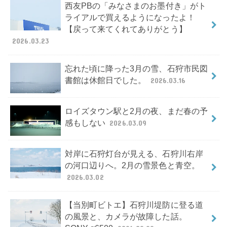
西友PBの「みなさまのお墨付き」がト
ライアルで買えるようになったよ！
【戻って来てくれてありがとう】
2026.03.23
忘れた頃に降った3月の雪、石狩市民図
書館は休館日でした。
2026.03.16
ロイズタウン駅と2月の夜、まだ春の予
感もしない
2026.03.09
対岸に石狩灯台が見える、石狩川右岸
の河口辺りへ。2月の雪景色と青空。
2026.03.02
【当別町ビトエ】石狩川堤防に登る道
の風景と、カメラが故障した話。