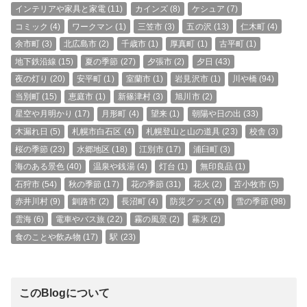
インテリアや家具と家電
(11)
カインズ
(8)
ケシュア
(7)
コミック
(4)
ワークマン
(1)
三笠市
(3)
五の沢
(13)
仁木町
(4)
余市町
(3)
北広島市
(2)
千歳市
(1)
厚真町
(1)
古平町
(1)
地下鉄沿線
(15)
夏の季節
(27)
夕張市
(2)
夕日
(43)
夜の灯り
(20)
安平町
(1)
室蘭市
(1)
岩見沢市
(1)
川や橋
(94)
当別町
(15)
恵庭市
(1)
新篠津村
(3)
旭川市
(2)
星空や月明かり
(17)
月形町
(4)
望来
(1)
朝陽や日の出
(33)
木漏れ日
(5)
札幌市白石区
(4)
札幌登山と山の道具
(23)
校舎
(3)
桜の季節
(23)
水郷地区
(18)
江別市
(17)
浦臼町
(3)
海のある景色
(40)
温泉や銭湯
(4)
灯台
(1)
無印良品
(1)
石狩市
(54)
秋の季節
(17)
花の季節
(31)
花火
(2)
苫小牧市
(5)
赤井川村
(9)
釧路市
(2)
長沼町
(4)
防災グッズ
(4)
雪の季節
(98)
雲海
(6)
電車やバス旅
(22)
霧の風景
(2)
霧氷
(2)
食のことや飲み物
(17)
駅
(23)
このBlogについて