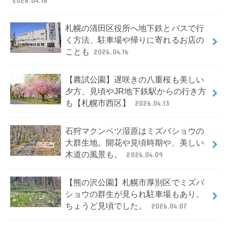
2026.04.18
札幌の清田区役所へ地下鉄とバスで行
く方法、駐車場や帰りに寄れるお店の
ことも
2026.04.16
【農試公園】遅咲きの八重桜も美しい
夕方、見頃やJR地下鉄駅からの行き方
も【札幌市西区】
2026.04.13
石狩マクンベツ湿原はミズバショウの
大群生地。開花や見頃時期や、美しい
木道の風景も。
2026.04.09
【熊の沢公園】札幌市厚別区でミズバ
ショウの群生が見られ駐車場もあり。
ちょうど見頃でした。
2026.04.07