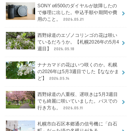
SONY α6500のダイヤルが故障したの
で修理に出した。申込手順や期間や費
用のこと。
2026.05.21
西野緑道のエゾノコリンゴの花は咲い
ているだろうか。【札幌2026年の5月4
週目】
2026.05.18
ナナカマドの花はいつ咲くのか。札幌
の2026年は5月3週目でした【ななかま
ど】
2026.05.14
西野緑道の八重桜、遅咲きは5月3週目
でも綺麗に咲いていました。バスでの
行き方も。
2026.05.11
札幌市白石区本郷通の信号機に「白石
町」だった頃の名残りがある。