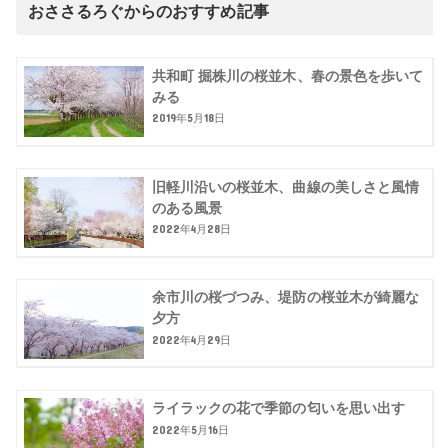
おささるろぐからのおすすめ記事
共和町 掘株川の桜並木、春の景色を歩いて
みる
2019年5月18日
旧軽川沿いの桜並木、曲線の美しさと風情
のある風景
2022年4月28日
余市川の桜づつみ、堤防の桜並木が綺麗な
夕方
2022年4月29日
ライラックの花で季節の匂いを思い出す
2022年5月16日