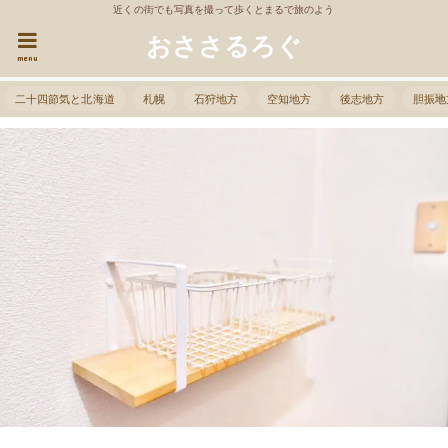
近くの街でも写真を撮って歩くとまるで旅のよう
おささるろぐ
menu
二十四節気と北海道
札幌
石狩地方
空知地方
後志地方
胆振地