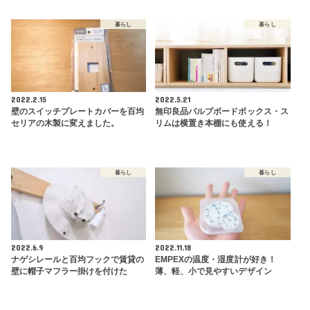
暮らし
暮らし
2022.2.15
2022.5.21
壁のスイッチプレートカバーを百均
無印良品パルプボードボックス・ス
セリアの木製に変えました。
リムは横置き本棚にも使える！
暮らし
暮らし
2022.6.9
2022.11.18
ナゲシレールと百均フックで賃貸の
EMPEXの温度・湿度計が好き！
壁に帽子マフラー掛けを付けた
薄、軽、小で見やすいデザイン