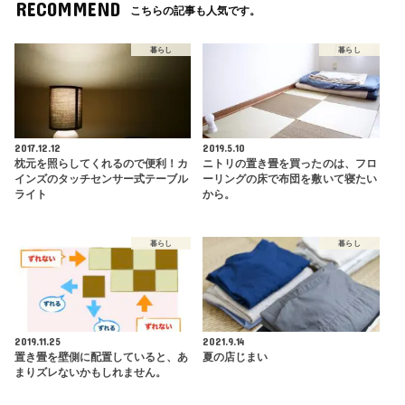
RECOMMEND
こちらの記事も人気です。
暮らし
暮らし
2017.12.12
2019.5.10
枕元を照らしてくれるので便利！カ
ニトリの置き畳を買ったのは、フロ
インズのタッチセンサー式テーブル
ーリングの床で布団を敷いて寝たい
ライト
から。
暮らし
暮らし
2019.11.25
2021.9.14
置き畳を壁側に配置していると、あ
夏の店じまい
まりズレないかもしれません。